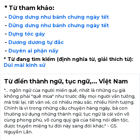
* Từ tham khảo:
-
Dửng dưng như bánh chưng ngày tết
-
Dửng dưng như bánh chưng ngày tết
-
Dựng tóc gáy
-
Dương dương tự đắc
-
Duyên ai phận nấy
* Từ đang tìm kiếm (định nghĩa từ, giải thích từ):
Dùi mài kinh sử
Từ điển thành ngữ, tục ngữ,... Việt Nam
"... ngôn ngữ của người miền quê, nhất là những cụ già
không phải "quê mùa" như trước đây mọi người vẫn tưởng,
mà trái lại, rất văn vẻ, có nhiều màu sắc, nhiều hình tượng.
Chính là vì trong những câu chuyện hàng ngày, bà con
thường sử dụng những thành ngữ, tục ngữ là cái vốn vô
cùng phong phú, vô cùng quý giá của tiếng nói dân tộc,
được truyền miệng tư đời này sang đời khác." - GS.
Nguyễn Lân.