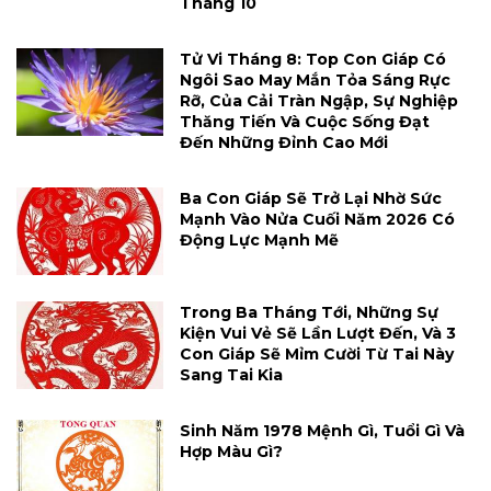
Tháng 10
Tử Vi Tháng 8: Top Con Giáp Có
Ngôi Sao May Mắn Tỏa Sáng Rực
Rỡ, Của Cải Tràn Ngập, Sự Nghiệp
Thăng Tiến Và Cuộc Sống Đạt
Đến Những Đỉnh Cao Mới
Ba Con Giáp Sẽ Trở Lại Nhờ Sức
Mạnh Vào Nửa Cuối Năm 2026 Có
Động Lực Mạnh Mẽ
Trong Ba Tháng Tới, Những Sự
Kiện Vui Vẻ Sẽ Lần Lượt Đến, Và 3
Con Giáp Sẽ Mỉm Cười Từ Tai Này
Sang Tai Kia
Sinh Năm 1978 Mệnh Gì, Tuổi Gì Và
Hợp Màu Gì?