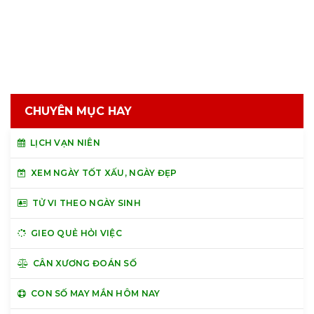
CHUYÊN MỤC HAY
LỊCH VẠN NIÊN
XEM NGÀY TỐT XẤU, NGÀY ĐẸP
TỬ VI THEO NGÀY SINH
GIEO QUẺ HỎI VIỆC
CÂN XƯƠNG ĐOÁN SỐ
CON SỐ MAY MẮN HÔM NAY