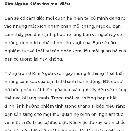
Kim Ngưu: Kiểm tra mọi điều
Bạn sẽ có cảm giác mối quan hệ hiện tại củ mình đang rơi
vào những mắt xích nhàm chán mỗi tháng. Mặc dù bạn
cảm thấy yên ấm hạnh phúc, rõ ràng bạn và người ấy có
những xích mích nhất định cần vượt qua. Bạn sẽ cần
nghiêm túc và thật sự cân nhắc xem liệu mối quan hệ của
bạn có tương lai hay không.
Trăng tròn ở Kim Ngưu vào ngày mùng 6 tháng 11 sẽ biến
những cảm xúc của bạn trở thành hành động. Bất cứ sự
hờ hững nào xuất hiện giữa bạn và người ấy đều sẽ chẳng
thể nào bị lảng tránh. Trong một vài trường hợp nhất
định, ảnh hưởng chiêm tinh trong tháng 11 báo hiệu rằng
bạn sẵn sàng cho một mối quan hệ bình ổn, nghiêm túc
với một ai đó thực sự đặc biệt. Nếu việc đó xảy ra thì chắc
hẳn các dấu hiệu sẽ xuất hiện ngay từ đầu tháng. Mặc dù