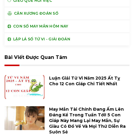
GIEO QUẺ HỎI VIỆC
CÂN XƯƠNG ĐOÁN SỐ
CON SỐ MAY MẮN HÔM NAY
LẬP LÁ SỐ TỬ VI - GIẢI ĐOÁN
Bài Viết Được Quan Tâm
Luận Giải Tử Vi Năm 2025 Ất Tỵ
Cho 12 Con Giáp Chi Tiết Nhất
May Mắn Tài Chính Đang Ấm Lên
Đáng Kể Trong Tuần Tới! 5 Con
Giáp Này Mang Lại May Mắn, Sự
Giàu Có Đổ Về Và Mọi Thứ Diễn Ra
Suôn Sẻ