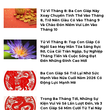
Tử Vi Tháng 8: Ba Con Giáp Này
Xoay Chuyển Tình Thế Vào Tháng
8, Trở Nên Giàu Có Vào Tháng 9
Và Chào Đón Niềm Vui Lớn Vào
Tháng 10
Tử Vi Tháng 8: Top Con Giáp Có
Ngôi Sao May Mắn Tỏa Sáng Rực
Rỡ, Của Cải Tràn Ngập, Sự Nghiệp
Thăng Tiến Và Cuộc Sống Đạt
Đến Những Đỉnh Cao Mới
Ba Con Giáp Sẽ Trở Lại Nhờ Sức
Mạnh Vào Nửa Cuối Năm 2026 Có
Động Lực Mạnh Mẽ
Trong Ba Tháng Tới, Những Sự
Kiện Vui Vẻ Sẽ Lần Lượt Đến, Và 3
Con Giáp Sẽ Mỉm Cười Từ Tai Này