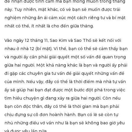
để nhận được tình cảm mà bạn mong muốn trong tháng
này. Tuy nhiên, mặt khác, có vẻ bạn sẽ muốn được trải
nghiệm những ân ái cảm xúc một cách riêng tư và bí mật
nhất có thể, ít nhất là cho đến giữa tháng.
Vào ngày 12 tháng 11, Sao Kim và Sao Thổ sẽ kết nối với
nhau ở nhà 12 (bí mật). Vì thế, bạn có thể sẽ cảm thấy bạn
và người ấy cần phải giải quyết một số vấn đề quan trọng
giữa hai người. Một khả năng khác là bạn và người ấy phải
đi gặp các chuyên gia tư vấn để giải quyết những vấn đề
của mình. Nếu vậy, đây có thể là thời điểm mà nhà tự vấn
ấy sẽ giúp hai bạn đạt được một bước đột phá trong việc
tìm hiểu chuyện gì đang xảy ra giữa hai người. Còn nếu
bạn còn độc thân, đây có thể là thời gian mà bạn phải
chịu đựng sự cô đơn hoành hành. Bạn có lẽ sẽ còn tự
nhủ những điều vớ vẩn như là bạn sẽ không bao giờ yêu
và được yêu lần nữa.