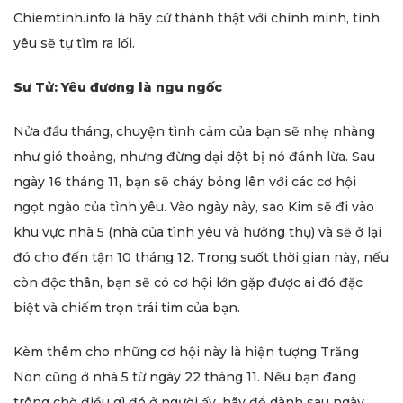
Chiemtinh.info là hãy cứ thành thật với chính mình, tình
yêu sẽ tự tìm ra lối.
Sư Tử: Yêu đương là ngu ngốc
Nửa đầu tháng, chuyện tình cảm của bạn sẽ nhẹ nhàng
như gió thoảng, nhưng đừng dại dột bị nó đánh lừa. Sau
ngày 16 tháng 11, bạn sẽ cháy bỏng lên với các cơ hội
ngọt ngào của tình yêu. Vào ngày này, sao Kim sẽ đi vào
khu vực nhà 5 (nhà của tình yêu và hưởng thụ) và sẽ ở lại
đó cho đến tận 10 tháng 12. Trong suốt thời gian này, nếu
còn độc thân, bạn sẽ có cơ hội lớn gặp được ai đó đặc
biệt và chiếm trọn trái tim của bạn.
Kèm thêm cho những cơ hội này là hiện tượng Trăng
Non cũng ở nhà 5 từ ngày 22 tháng 11. Nếu bạn đang
trông chờ điều gì đó ở người ấy, hãy để dành sau ngày