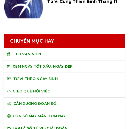
Tử Vi Cung Thiên Bình Tháng 11
CHUYÊN MỤC HAY
LỊCH VẠN NIÊN
XEM NGÀY TỐT XẤU, NGÀY ĐẸP
TỬ VI THEO NGÀY SINH
GIEO QUẺ HỎI VIỆC
CÂN XƯƠNG ĐOÁN SỐ
CON SỐ MAY MẮN HÔM NAY
LẬP LÁ SỐ TỬ VI - GIẢI ĐOÁN