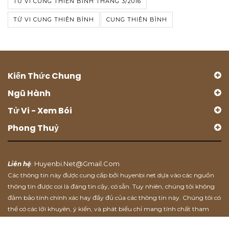
TỬ VI CUNG THIÊN BÌNH THÁNG 3/2016
TỬ VI CUNG THIÊN BÌNH
CUNG THIÊN BÌNH
Kiến Thức Chung
Ngũ Hành
Tử Vi - Xem Bói
Phong Thuỷ
Huyenbi.net@gmail.com
Liên hệ
:
Các thông tin này được cung cấp bởi huyenbi.net dựa vào các nguồn
thông tin được coi là đáng tin cậy, có sẵn. Tuy nhiên, chúng tôi không
đảm bảo tính chính xác hay đầy đủ của các thông tin này. Chúng tôi có
thể có các lời khuyên, ý kiến, và phát biểu chỉ mang tính chất tham
khảo.