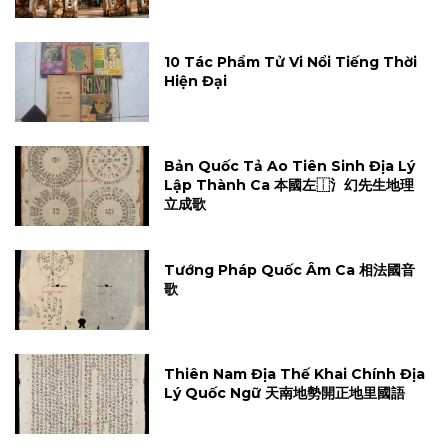
10 Tác Phẩm Tử Vi Nổi Tiếng Thời
Hiện Đại
Bản Quốc Tả Ao Tiên Sinh Địa Lý
Lập Thành Ca 本國左⿰氵幻先生地理
立成歌
Tướng Pháp Quốc Âm Ca 相法國音
歌
Thiên Nam Địa Thế Khai Chính Địa
Lý Quốc Ngữ 天南地勢開正地里國語