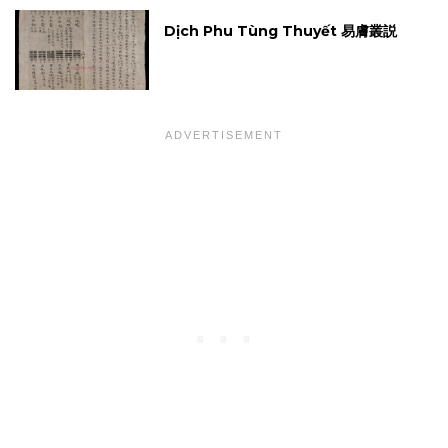
Dịch Phu Tùng Thuyết 易膚叢説