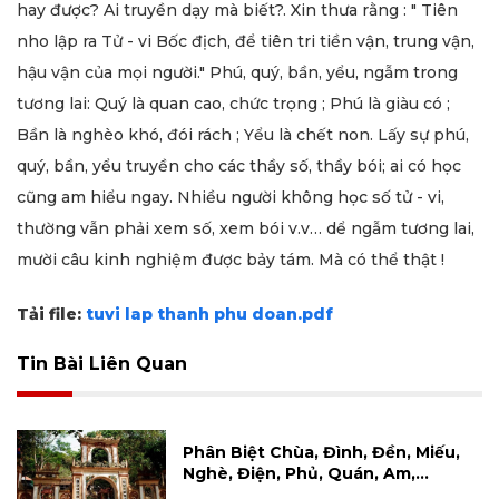
hay được? Ai truyền dạy mà biết?. Xin thưa rằng : " Tiên
nho lập ra Tử - vi Bốc địch, để tiên tri tiền vận, trung vận,
hậu vận của mọi người." Phú, quý, bần, yểu, ngẫm trong
tương lai: Quý là quan cao, chức trọng ; Phú là giàu có ;
Bần là nghèo khó, đói rách ; Yểu là chết non. Lấy sự phú,
quý, bần, yểu truyền cho các thầy số, thầy bói; ai có học
cũng am hiểu ngay. Nhiều người không học số tử - vi,
thường vẫn phải xem số, xem bói v.v… dể ngẫm tương lai,
mười câu kinh nghiệm được bảy tám. Mà có thể thật !
Tải file:
tuvi lap thanh phu doan.pdf
Tin Bài Liên Quan
Phân Biệt Chùa, Đình, Đền, Miếu,
Nghè, Điện, Phủ, Quán, Am,…