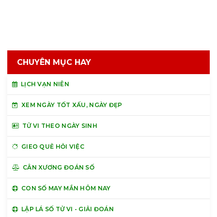
CHUYÊN MỤC HAY
LỊCH VẠN NIÊN
XEM NGÀY TỐT XẤU, NGÀY ĐẸP
TỬ VI THEO NGÀY SINH
GIEO QUẺ HỎI VIỆC
CÂN XƯƠNG ĐOÁN SỐ
CON SỐ MAY MẮN HÔM NAY
LẬP LÁ SỐ TỬ VI - GIẢI ĐOÁN