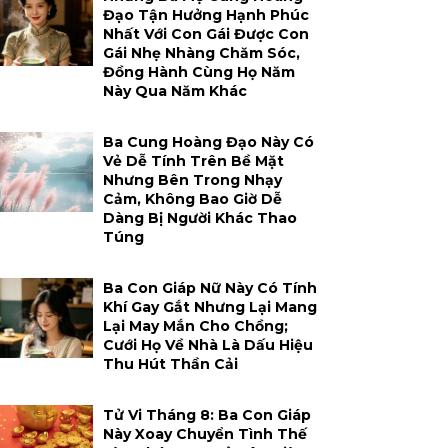
Đạo Tận Hưởng Hạnh Phúc
Nhất Với Con Gái Được Con
Gái Nhẹ Nhàng Chăm Sóc,
Đồng Hành Cùng Họ Năm
Này Qua Năm Khác
Ba Cung Hoàng Đạo Này Có
Vẻ Dễ Tính Trên Bề Mặt
Nhưng Bên Trong Nhạy
Cảm, Không Bao Giờ Dễ
Dàng Bị Người Khác Thao
Túng
Ba Con Giáp Nữ Này Có Tính
Khí Gay Gắt Nhưng Lại Mang
Lại May Mắn Cho Chồng;
Cưới Họ Về Nhà Là Dấu Hiệu
Thu Hút Thần Cải
Tử Vi Tháng 8: Ba Con Giáp
Này Xoay Chuyển Tình Thế