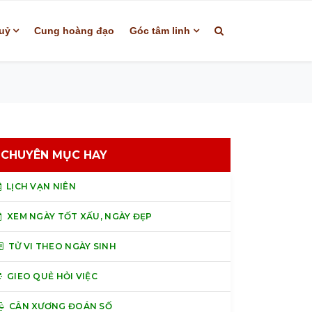
uỷ
Cung hoàng đạo
Góc tâm linh
CHUYÊN MỤC HAY
LỊCH VẠN NIÊN
XEM NGÀY TỐT XẤU, NGÀY ĐẸP
TỬ VI THEO NGÀY SINH
GIEO QUẺ HỎI VIỆC
CÂN XƯƠNG ĐOÁN SỐ