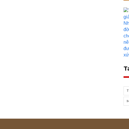
T
T
M