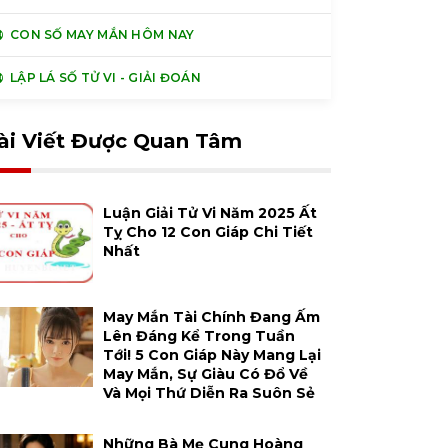
CON SỐ MAY MẮN HÔM NAY
LẬP LÁ SỐ TỬ VI - GIẢI ĐOÁN
ài Viết Được Quan Tâm
Luận Giải Tử Vi Năm 2025 Ất
Tỵ Cho 12 Con Giáp Chi Tiết
Nhất
May Mắn Tài Chính Đang Ấm
Lên Đáng Kể Trong Tuần
Tới! 5 Con Giáp Này Mang Lại
May Mắn, Sự Giàu Có Đổ Về
Và Mọi Thứ Diễn Ra Suôn Sẻ
Những Bà Mẹ Cung Hoàng