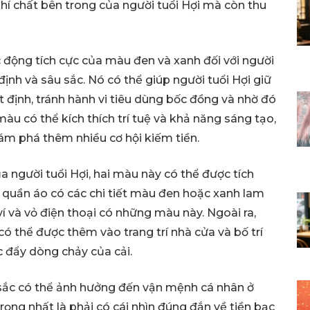
hí chất bên trong của người tuổi Hợi mà còn thu
 động tích cực của màu đen và xanh đối với người
ịnh và sâu sắc. Nó có thể giúp người tuổi Hợi giữ
t định, tránh hành vi tiêu dùng bốc đồng và nhờ đó
màu có thể kích thích trí tuệ và khả năng sáng tạo,
ám phá thêm nhiều cơ hội kiếm tiền.
a người tuổi Hợi, hai màu này có thể được tích
 quần áo có các chi tiết màu đen hoặc xanh lam
 và vỏ điện thoại có những màu này. Ngoài ra,
ó thể được thêm vào trang trí nhà cửa và bố trí
 đẩy dòng chảy của cải.
 sắc có thể ảnh hưởng đến vận mệnh cá nhân ở
ng nhất là phải có cái nhìn đúng đắn về tiền bạc