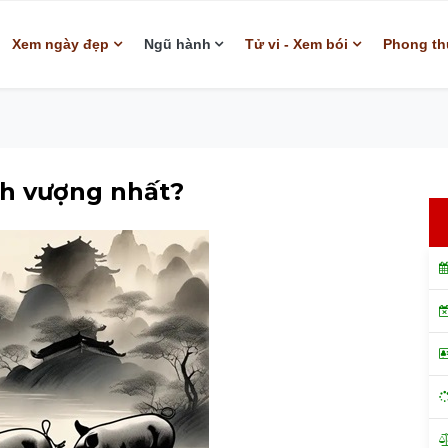
Xem ngày đẹp
Ngũ hành
Tử vi - Xem bói
Phong th
ịnh vượng nhất?