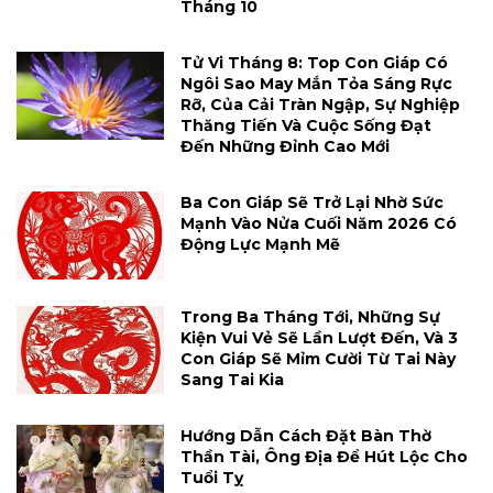
Tháng 10
Tử Vi Tháng 8: Top Con Giáp Có
Ngôi Sao May Mắn Tỏa Sáng Rực
Rỡ, Của Cải Tràn Ngập, Sự Nghiệp
Thăng Tiến Và Cuộc Sống Đạt
Đến Những Đỉnh Cao Mới
Ba Con Giáp Sẽ Trở Lại Nhờ Sức
Mạnh Vào Nửa Cuối Năm 2026 Có
Động Lực Mạnh Mẽ
Trong Ba Tháng Tới, Những Sự
Kiện Vui Vẻ Sẽ Lần Lượt Đến, Và 3
Con Giáp Sẽ Mỉm Cười Từ Tai Này
Sang Tai Kia
Hướng Dẫn Cách Đặt Bàn Thờ
Thần Tài, Ông Địa Để Hút Lộc Cho
Tuổi Tỵ