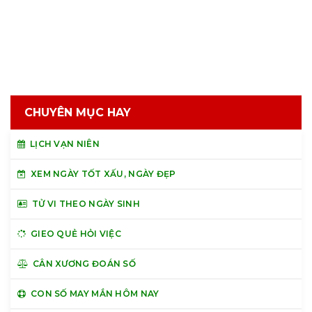
CHUYÊN MỤC HAY
LỊCH VẠN NIÊN
XEM NGÀY TỐT XẤU, NGÀY ĐẸP
TỬ VI THEO NGÀY SINH
GIEO QUẺ HỎI VIỆC
CÂN XƯƠNG ĐOÁN SỐ
CON SỐ MAY MẮN HÔM NAY