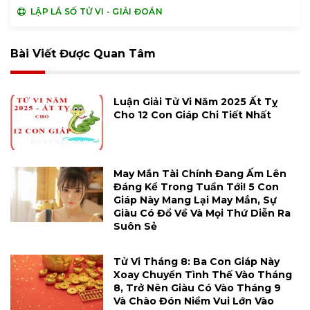
LẬP LÁ SỐ TỬ VI - GIẢI ĐOÁN
Bài Viết Được Quan Tâm
Luận Giải Tử Vi Năm 2025 Ất Tỵ
Cho 12 Con Giáp Chi Tiết Nhất
May Mắn Tài Chính Đang Ấm Lên
Đáng Kể Trong Tuần Tới! 5 Con
Giáp Này Mang Lại May Mắn, Sự
Giàu Có Đổ Về Và Mọi Thứ Diễn Ra
Suôn Sẻ
Tử Vi Tháng 8: Ba Con Giáp Này
Xoay Chuyển Tình Thế Vào Tháng
8, Trở Nên Giàu Có Vào Tháng 9
Và Chào Đón Niềm Vui Lớn Vào