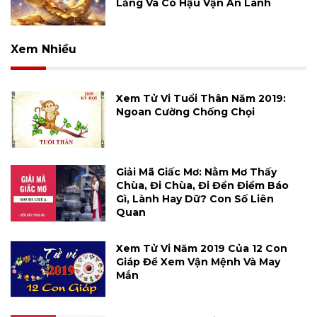
Lắng Và Có Hậu Vận An Lành
Xem Nhiều
Xem Tử Vi Tuổi Thân Năm 2019:
Ngoan Cường Chống Chọi
Giải Mã Giấc Mơ: Nằm Mơ Thấy
Chùa, Đi Chùa, Đi Đền Điềm Báo
Gì, Lành Hay Dữ? Con Số Liên
Quan
Xem Tử Vi Năm 2019 Của 12 Con
Giáp Để Xem Vận Mệnh Và May
Mắn