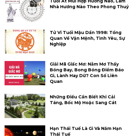
Tuổi Ất Mùi Hợp Hướng Nào, Làm
Nhà Hướng Nào Theo Phong Thuỷ
Tử Vi Tuổi Mậu Dần 1998: Tổng
Quan Về Vận Mệnh, Tình Yêu, Sự
Nghiệp
Giải Mã Giấc Mơ: Nằm Mơ Thấy
Bóng Bay, Bong Bóng Điềm Báo
Gì, Lành Hay Dữ? Con Số Liên
Quan
Những Điều Cần Biết Khi Cải
Táng, Bốc Mộ Hoặc Sang Cát
Hạn Thái Tuế Là Gì Và Năm Hạn
Thái Tuế