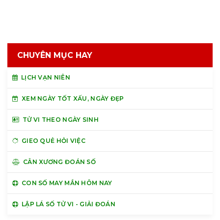
CHUYÊN MỤC HAY
LỊCH VẠN NIÊN
XEM NGÀY TỐT XẤU, NGÀY ĐẸP
TỬ VI THEO NGÀY SINH
GIEO QUẺ HỎI VIỆC
CÂN XƯƠNG ĐOÁN SỐ
CON SỐ MAY MẮN HÔM NAY
LẬP LÁ SỐ TỬ VI - GIẢI ĐOÁN