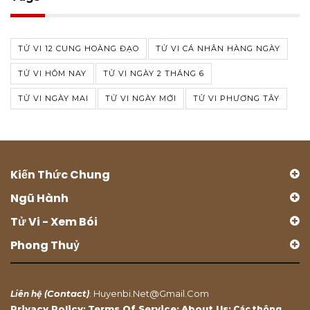
TỬ VI 12 CUNG HOÀNG ĐẠO
TỬ VI CÁ NHÂN HÀNG NGÀY
TỬ VI HÔM NAY
TỬ VI NGÀY 2 THÁNG 6
TỬ VI NGÀY MAI
TỬ VI NGÀY MỚI
TỬ VI PHƯƠNG TÂY
Kiến Thức Chung
Ngũ Hành
Tử Vi - Xem Bói
Phong Thuỷ
Contact
Huyenbi.net@gmail.com
Liên hệ (
)
:
Privacy Policy
Terms Of Service
About Us
;
;
: Các thông