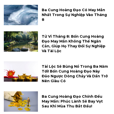
Ba Cung Hoàng Đạo Có May Mắn
Nhất Trong Sự Nghiệp Vào Tháng
8
Tử Vi Tháng 8: Bốn Cung Hoàng
Đạo May Mắn Không Thể Ngăn
Cản, Giúp Họ Thay Đổi Sự Nghiệp
Và Tài Lộc
Tài Lộc Sẽ Bùng Nổ Trong Ba Năm
Tới! Bốn Cung Hoàng Đạo Này
Đảo Ngược Dòng Chảy Và Dần Trở
Nên Giàu Có
Ba Cung Hoàng Đạo Chính Đều
May Mắn: Phúc Lành Sẽ Bay Vọt
Sau Khi Mùa Thu Bắt Đầu!