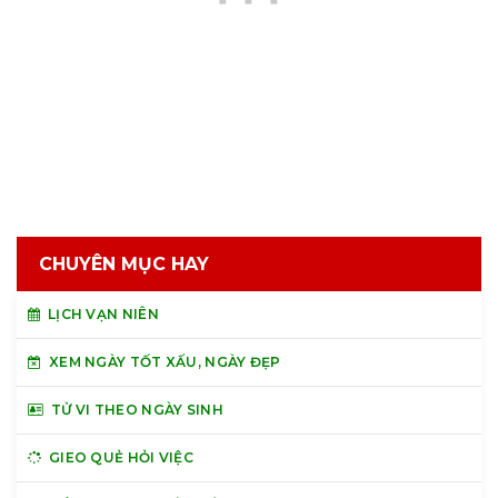
CHUYÊN MỤC HAY
LỊCH VẠN NIÊN
XEM NGÀY TỐT XẤU, NGÀY ĐẸP
TỬ VI THEO NGÀY SINH
GIEO QUẺ HỎI VIỆC