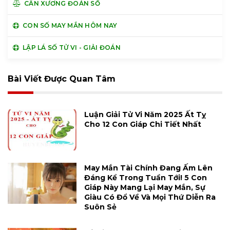
CÂN XƯƠNG ĐOÁN SỐ
CON SỐ MAY MẮN HÔM NAY
LẬP LÁ SỐ TỬ VI - GIẢI ĐOÁN
Bài Viết Được Quan Tâm
Luận Giải Tử Vi Năm 2025 Ất Tỵ
Cho 12 Con Giáp Chi Tiết Nhất
May Mắn Tài Chính Đang Ấm Lên
Đáng Kể Trong Tuần Tới! 5 Con
Giáp Này Mang Lại May Mắn, Sự
Giàu Có Đổ Về Và Mọi Thứ Diễn Ra
Suôn Sẻ