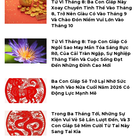
Tử Vi Tháng 8: Ba Con Giáp Này
Xoay Chuyển Tình Thế Vào Tháng
8, Trở Nên Giàu Có Vào Tháng 9
Và Chào Đón Niềm Vui Lớn Vào
Tháng 10
Tử Vi Tháng 8: Top Con Giáp Có
Ngôi Sao May Mắn Tỏa Sáng Rực
Rỡ, Của Cải Tràn Ngập, Sự Nghiệp
Thăng Tiến Và Cuộc Sống Đạt
Đến Những Đỉnh Cao Mới
Ba Con Giáp Sẽ Trở Lại Nhờ Sức
Mạnh Vào Nửa Cuối Năm 2026 Có
Động Lực Mạnh Mẽ
Trong Ba Tháng Tới, Những Sự
Kiện Vui Vẻ Sẽ Lần Lượt Đến, Và 3
Con Giáp Sẽ Mỉm Cười Từ Tai Này
Sang Tai Kia