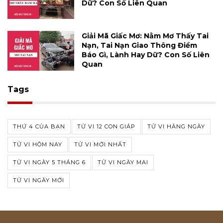
Dữ? Con Số Liên Quan
Giải Mã Giấc Mơ: Nằm Mơ Thấy Tai
Nạn, Tai Nạn Giao Thông Điềm
Báo Gì, Lành Hay Dữ? Con Số Liên
Quan
Tags
THỨ 4 CỦA BẠN
TỬ VI 12 CON GIÁP
TỬ VI HÀNG NGÀY
TỬ VI HÔM NAY
TỬ VI MỚI NHẤT
TỬ VI NGÀY 5 THÁNG 6
TỬ VI NGÀY MAI
TỬ VI NGÀY MỚI