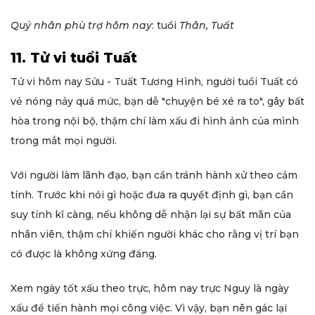
Quý nhân phù trợ hôm nay
: tuổi
Thân, Tuất
11. Tử vi tuổi Tuất
Tử vi hôm nay Sửu - Tuất Tương Hình, người tuổi Tuất có
vẻ nóng nảy quá mức, bạn dễ "chuyện bé xé ra to", gây bất
hòa trong nội bộ, thậm chí làm xấu đi hình ảnh của mình
trong mắt mọi người.
Với người làm lãnh đạo, bạn cần tránh hành xử theo cảm
tính. Trước khi nói gì hoặc đưa ra quyết định gì, bạn cần
suy tính kĩ càng, nếu không dễ nhận lại sự bất mãn của
nhân viên, thậm chí khiến người khác cho rằng vị trí bạn
có được là không xứng đáng.
Xem ngày tốt xấu theo trực, hôm nay trực Nguy là ngày
xấu để tiến hành mọi công việc. Vì vậy, bạn nên gác lại