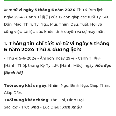
Xem
tử vi ngày 5 tháng 6 năm 2024
Thứ 4 (Âm lịch:
ngày 29-4 - Canh Tí 庚子) của 12 con giáp các tuổi Tý, Sửu,
Dần, Mão, Thìn, Tỵ, Ngọ, Mùi, Thân, Dậu, Tuất, Hợi về
công việc, tài lộc, sức khỏe, tình duyên và sự may mắn.
1. Thông tin chi tiết về tử vi ngày 5 tháng
6 năm 2024 Thứ 4 dương lịch:
- Thứ 4: 5-6-2024 - Âm lịch: ngày 29-4 - Canh Tí 庚子
[Hành: Thổ], tháng Kỷ Tỵ 己巳 [Hành: Mộc], ngày:
Hắc đạo
[Bạch Hổ]
.
Tuổi xung khắc ngày
: Nhâm Ngọ, Bính Ngọ, Giáp Thân,
Giáp Dần.
Tuổi xung khắc tháng
: Tân Hợi, Đinh Hợi.
Sao:
Cơ
- Trực:
Phá
- Lục Diệu :
Xích Khẩu