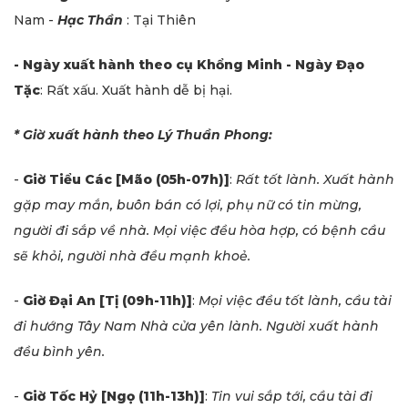
Nam -
Hạc Thần
: Tại Thiên
- Ngày xuất hành theo cụ Khổng Minh -
Ngày Đạo
Tặc
: Rất xấu. Xuất hành dễ bị hại.
* Giờ xuất hành theo Lý Thuần Phong:
-
Giờ Tiểu Các
[Mão (05h-07h)]
:
Rất tốt lành. Xuất hành
gặp may mắn, buôn bán có lợi, phụ nữ có tin mừng,
người đi sắp về nhà. Mọi việc đều hòa hợp, có bệnh cầu
sẽ khỏi, người nhà đều mạnh khoẻ.
-
Giờ Đại An
[Tị (09h-11h)]
:
Mọi việc đều tốt lành, cầu tài
đi hướng Tây Nam Nhà cửa yên lành. Người xuất hành
đều bình yên.
-
Giờ Tốc Hỷ
[Ngọ (11h-13h)]
:
Tin vui sắp tới, cầu tài đi