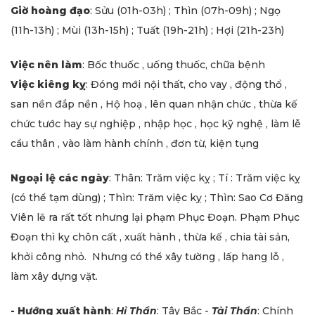
Giờ hoàng đạo
: Sửu (01h-03h) ; Thìn (07h-09h) ; Ngọ
(11h-13h) ; Mùi (13h-15h) ; Tuất (19h-21h) ; Hợi (21h-23h)
Việc nên làm
: Bốc thuốc , uống thuốc, chữa bệnh
Việc kiêng kỵ
: Đóng mới nội thất, cho vay , động thổ ,
san nền đắp nền , Hộ hoạ , lên quan nhận chức , thừa kế
chức tước hay sự nghiệp , nhập học , học kỹ nghệ , làm lễ
cầu thân , vào làm hành chính , đơn từ, kiện tụng
Ngoại lệ các ngày
: Thân: Trăm việc kỵ ; Tí : Trăm việc kỵ
(có thể tạm dùng) ; Thìn: Trăm việc kỵ ; Thìn: Sao Cơ Đăng
Viên lẽ ra rất tốt nhưng lại phạm Phục Đoạn. Phạm Phục
Đoạn thì kỵ chôn cất , xuất hành , thừa kế , chia tài sản,
khởi công nhỏ. Nhưng có thể xây tường , lấp hang lỗ ,
làm xây dựng vặt.
- Hướng xuất hành
:
Hỉ Thần
: Tây Bắc -
Tài Thần
: Chính