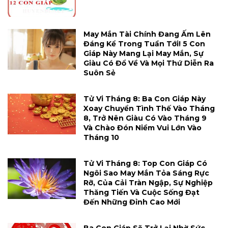
May Mắn Tài Chính Đang Ấm Lên
Đáng Kể Trong Tuần Tới! 5 Con
Giáp Này Mang Lại May Mắn, Sự
Giàu Có Đổ Về Và Mọi Thứ Diễn Ra
Suôn Sẻ
Tử Vi Tháng 8: Ba Con Giáp Này
Xoay Chuyển Tình Thế Vào Tháng
8, Trở Nên Giàu Có Vào Tháng 9
Và Chào Đón Niềm Vui Lớn Vào
Tháng 10
Tử Vi Tháng 8: Top Con Giáp Có
Ngôi Sao May Mắn Tỏa Sáng Rực
Rỡ, Của Cải Tràn Ngập, Sự Nghiệp
Thăng Tiến Và Cuộc Sống Đạt
Đến Những Đỉnh Cao Mới
Ba Con Giáp Sẽ Trở Lại Nhờ Sức