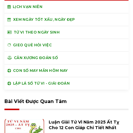
LỊCH VẠN NIÊN
XEM NGÀY TỐT XẤU, NGÀY ĐẸP
TỬ VI THEO NGÀY SINH
GIEO QUẺ HỎI VIỆC
CÂN XƯƠNG ĐOÁN SỐ
CON SỐ MAY MẮN HÔM NAY
LẬP LÁ SỐ TỬ VI - GIẢI ĐOÁN
Bài Viết Được Quan Tâm
Luận Giải Tử Vi Năm 2025 Ất Tỵ
Cho 12 Con Giáp Chi Tiết Nhất