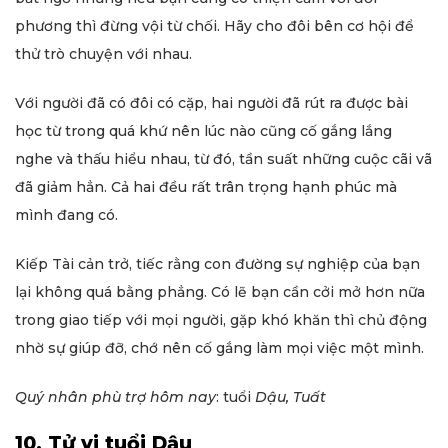
phương thì đừng vội từ chối. Hãy cho đôi bên cơ hội để
thử trò chuyện với nhau.
Với người đã có đôi có cặp, hai người đã rút ra được bài
học từ trong quá khứ nên lúc nào cũng cố gắng lắng
nghe và thấu hiểu nhau, từ đó, tần suất những cuộc cãi vã
đã giảm hẳn. Cả hai đều rất trân trọng hạnh phúc mà
mình đang có.
Kiếp Tài cản trở, tiếc rằng con đường sự nghiệp của bạn
lại không quá bằng phẳng. Có lẽ bạn cần cởi mở hơn nữa
trong giao tiếp với mọi người, gặp khó khăn thì chủ động
nhờ sự giúp đỡ, chớ nên cố gắng làm mọi việc một mình.
Quý nhân phù trợ hôm nay
: tuổi
Dậu, Tuất
10. Tử vi tuổi Dậu