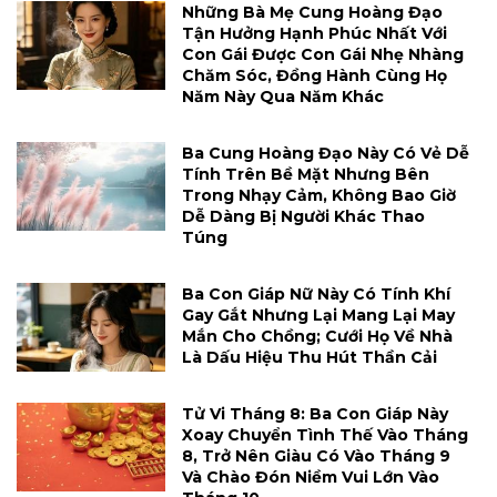
Những Bà Mẹ Cung Hoàng Đạo
Tận Hưởng Hạnh Phúc Nhất Với
Con Gái Được Con Gái Nhẹ Nhàng
Chăm Sóc, Đồng Hành Cùng Họ
Năm Này Qua Năm Khác
Ba Cung Hoàng Đạo Này Có Vẻ Dễ
Tính Trên Bề Mặt Nhưng Bên
Trong Nhạy Cảm, Không Bao Giờ
Dễ Dàng Bị Người Khác Thao
Túng
Ba Con Giáp Nữ Này Có Tính Khí
Gay Gắt Nhưng Lại Mang Lại May
Mắn Cho Chồng; Cưới Họ Về Nhà
Là Dấu Hiệu Thu Hút Thần Cải
Tử Vi Tháng 8: Ba Con Giáp Này
Xoay Chuyển Tình Thế Vào Tháng
8, Trở Nên Giàu Có Vào Tháng 9
Và Chào Đón Niềm Vui Lớn Vào