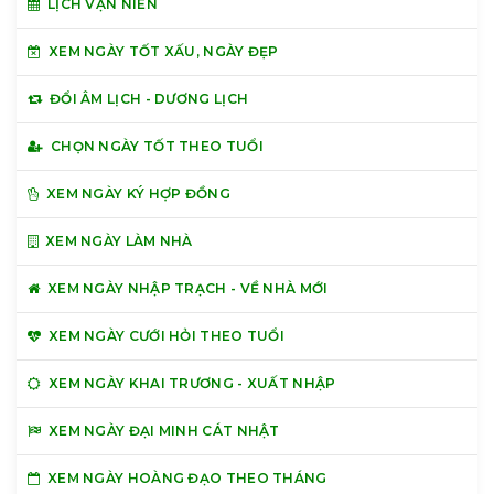
LỊCH VẠN NIÊN
XEM NGÀY TỐT XẤU, NGÀY ĐẸP
ĐỔI ÂM LỊCH - DƯƠNG LỊCH
CHỌN NGÀY TỐT THEO TUỔI
XEM NGÀY KÝ HỢP ĐỒNG
XEM NGÀY LÀM NHÀ
XEM NGÀY NHẬP TRẠCH - VỀ NHÀ MỚI
XEM NGÀY CƯỚI HỎI THEO TUỔI
XEM NGÀY KHAI TRƯƠNG - XUẤT NHẬP
XEM NGÀY ĐẠI MINH CÁT NHẬT
XEM NGÀY HOÀNG ĐẠO THEO THÁNG