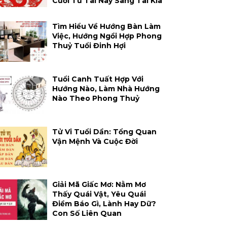
Cười Từ Tai Này Sang Tai Kia
Tìm Hiểu Về Hướng Bàn Làm
Việc, Hướng Ngồi Hợp Phong
Thuỷ Tuổi Đinh Hợi
Tuổi Canh Tuất Hợp Với
Hướng Nào, Làm Nhà Hướng
Nào Theo Phong Thuỷ
Tử Vi Tuổi Dần: Tổng Quan
Vận Mệnh Và Cuộc Đời
Giải Mã Giấc Mơ: Nằm Mơ
Thấy Quái Vật, Yêu Quái
Điềm Báo Gì, Lành Hay Dữ?
Con Số Liên Quan