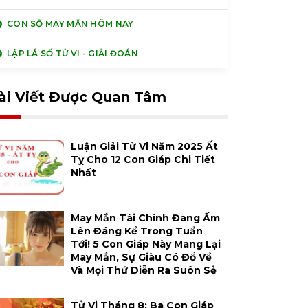
CON SỐ MAY MẮN HÔM NAY
LẬP LÁ SỐ TỬ VI - GIẢI ĐOÁN
ài Viết Được Quan Tâm
Luận Giải Tử Vi Năm 2025 Ất
Tỵ Cho 12 Con Giáp Chi Tiết
Nhất
May Mắn Tài Chính Đang Ấm
Lên Đáng Kể Trong Tuần
Tới! 5 Con Giáp Này Mang Lại
May Mắn, Sự Giàu Có Đổ Về
Và Mọi Thứ Diễn Ra Suôn Sẻ
Tử Vi Tháng 8: Ba Con Giáp