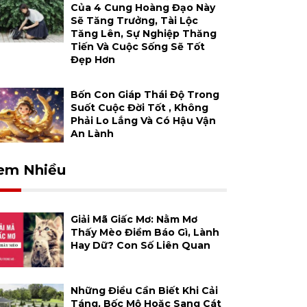
Của 4 Cung Hoàng Đạo Này
Sẽ Tăng Trưởng, Tài Lộc
Tăng Lên, Sự Nghiệp Thăng
Tiến Và Cuộc Sống Sẽ Tốt
Đẹp Hơn
Bốn Con Giáp Thái Độ Trong
Suốt Cuộc Đời Tốt , Không
Phải Lo Lắng Và Có Hậu Vận
An Lành
em Nhiều
Giải Mã Giấc Mơ: Nằm Mơ
Thấy Mèo Điềm Báo Gì, Lành
Hay Dữ? Con Số Liên Quan
Những Điều Cần Biết Khi Cải
Táng, Bốc Mộ Hoặc Sang Cát