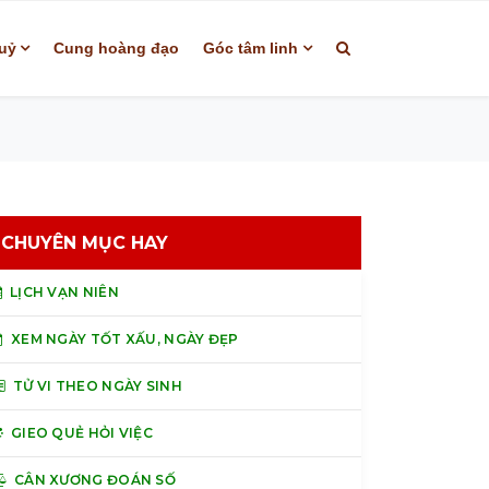
uỷ
Cung hoàng đạo
Góc tâm linh
CHUYÊN MỤC HAY
LỊCH VẠN NIÊN
XEM NGÀY TỐT XẤU, NGÀY ĐẸP
TỬ VI THEO NGÀY SINH
GIEO QUẺ HỎI VIỆC
CÂN XƯƠNG ĐOÁN SỐ