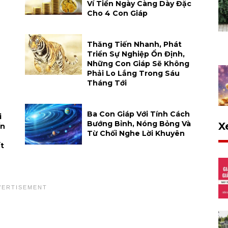
Ví Tiền Ngày Càng Dày Đặc
Cho 4 Con Giáp
Thăng Tiến Nhanh, Phát
Triển Sự Nghiệp Ổn Định,
Những Con Giáp Sẽ Không
Phải Lo Lắng Trong Sáu
Tháng Tới
Ba Con Giáp Với Tính Cách
i
Bướng Bỉnh, Nóng Bỏng Và
X
ến
Từ Chối Nghe Lời Khuyên
t