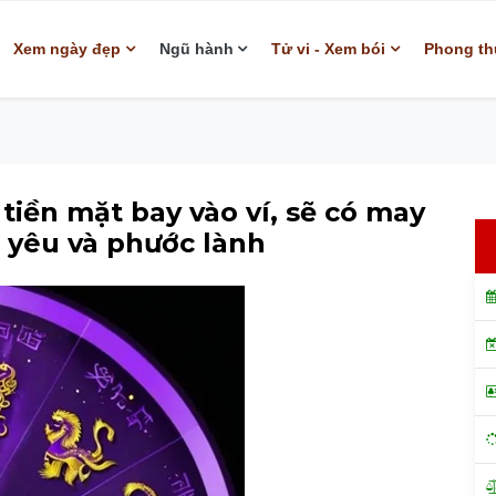
Xem ngày đẹp
Ngũ hành
Tử vi - Xem bói
Phong th
 tiền mặt bay vào ví, sẽ có may
 yêu và phước lành