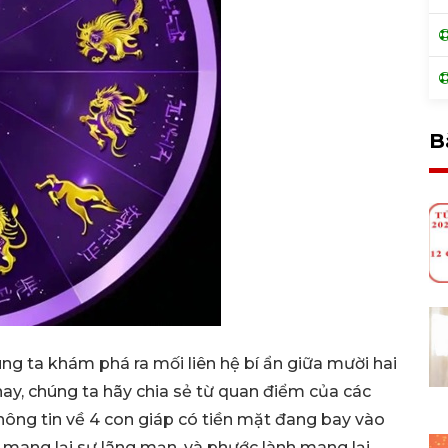
B
ng ta khám phá ra mối liên hệ bí ẩn giữa mười hai
nay, chúng ta hãy chia sẻ từ quan điểm của các
hông tin về 4 con giáp có tiền mặt đang bay vào
u mang lại sự lãng mạn, và phước lành mang lại.