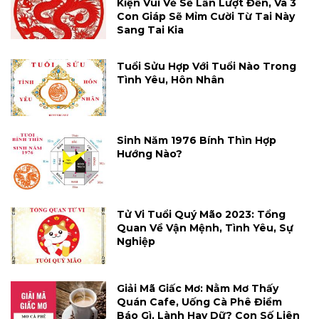
Kiện Vui Vẻ Sẽ Lần Lượt Đến, Và 3
Con Giáp Sẽ Mỉm Cười Từ Tai Này
Sang Tai Kia
Tuổi Sửu Hợp Với Tuổi Nào Trong
Tình Yêu, Hôn Nhân
Sinh Năm 1976 Bính Thìn Hợp
Hướng Nào?
Tử Vi Tuổi Quý Mão 2023: Tổng
Quan Về Vận Mệnh, Tình Yêu, Sự
Nghiệp
Giải Mã Giấc Mơ: Nằm Mơ Thấy
Quán Cafe, Uống Cà Phê Điềm
Báo Gì, Lành Hay Dữ? Con Số Liên