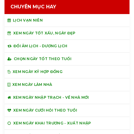
CHUYÊN MỤC HAY
LỊCH VẠN NIÊN
XEM NGÀY TỐT XẤU, NGÀY ĐẸP
ĐỔI ÂM LỊCH - DƯƠNG LỊCH
CHỌN NGÀY TỐT THEO TUỔI
XEM NGÀY KÝ HỢP ĐỒNG
XEM NGÀY LÀM NHÀ
XEM NGÀY NHẬP TRẠCH - VỀ NHÀ MỚI
XEM NGÀY CƯỚI HỎI THEO TUỔI
XEM NGÀY KHAI TRƯƠNG - XUẤT NHẬP