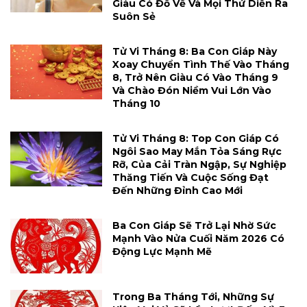
Giàu Có Đổ Về Và Mọi Thứ Diễn Ra
Suôn Sẻ
Tử Vi Tháng 8: Ba Con Giáp Này
Xoay Chuyển Tình Thế Vào Tháng
8, Trở Nên Giàu Có Vào Tháng 9
Và Chào Đón Niềm Vui Lớn Vào
Tháng 10
Tử Vi Tháng 8: Top Con Giáp Có
Ngôi Sao May Mắn Tỏa Sáng Rực
Rỡ, Của Cải Tràn Ngập, Sự Nghiệp
Thăng Tiến Và Cuộc Sống Đạt
Đến Những Đỉnh Cao Mới
Ba Con Giáp Sẽ Trở Lại Nhờ Sức
Mạnh Vào Nửa Cuối Năm 2026 Có
Động Lực Mạnh Mẽ
Trong Ba Tháng Tới, Những Sự