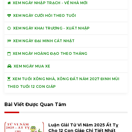
XEM NGÀY NHẬP TRẠCH - VỀ NHÀ MỚI
XEM NGÀY CƯỚI HỎI THEO TUỔI
XEM NGÀY KHAI TRƯƠNG - XUẤT NHẬP
XEM NGÀY ĐẠI MINH CÁT NHẬT
XEM NGÀY HOÀNG ĐẠO THEO THÁNG
XEM NGÀY MUA XE
XEM TUỔI XÔNG NHÀ, XÔNG ĐẤT NĂM 2027 ĐINH MÙI
THEO TUỔI 12 CON GIÁP
Bài Viết Được Quan Tâm
Luận Giải Tử Vi Năm 2025 Ất Tỵ
Cho 12 Con Giáp Chi Tiết Nhất