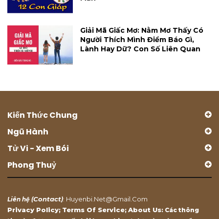
Giải Mã Giấc Mơ: Nằm Mơ Thấy Có
Người Thích Mình Điềm Báo Gì,
Lành Hay Dữ? Con Số Liên Quan
Kiến Thức Chung
Ngũ Hành
Tử Vi - Xem Bói
Phong Thuỷ
Contact
Huyenbi.net@gmail.com
Liên hệ (
)
:
Privacy Policy
Terms Of Service
About Us
;
;
: Các thông