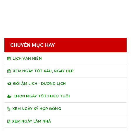
CHUYÊN MỤC HAY
LỊCH VẠN NIÊN
XEM NGÀY TỐT XẤU, NGÀY ĐẸP
ĐỔI ÂM LỊCH - DƯƠNG LỊCH
CHỌN NGÀY TỐT THEO TUỔI
XEM NGÀY KÝ HỢP ĐỒNG
XEM NGÀY LÀM NHÀ