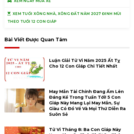
XEM NGÀY MUA XE
XEM TUỔI XÔNG NHÀ, XÔNG ĐẤT NĂM 2027 ĐINH MÙI
THEO TUỔI 12 CON GIÁP
Bài Viết Được Quan Tâm
Luận Giải Tử Vi Năm 2025 Ất Tỵ
Cho 12 Con Giáp Chi Tiết Nhất
May Mắn Tài Chính Đang Ấm Lên
Đáng Kể Trong Tuần Tới! 5 Con
Giáp Này Mang Lại May Mắn, Sự
Giàu Có Đổ Về Và Mọi Thứ Diễn Ra
Suôn Sẻ
Tử Vi Tháng 8: Ba Con Giáp Này