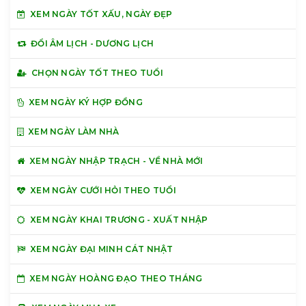
XEM NGÀY TỐT XẤU, NGÀY ĐẸP
ĐỔI ÂM LỊCH - DƯƠNG LỊCH
CHỌN NGÀY TỐT THEO TUỔI
XEM NGÀY KÝ HỢP ĐỒNG
XEM NGÀY LÀM NHÀ
XEM NGÀY NHẬP TRẠCH - VỀ NHÀ MỚI
XEM NGÀY CƯỚI HỎI THEO TUỔI
XEM NGÀY KHAI TRƯƠNG - XUẤT NHẬP
XEM NGÀY ĐẠI MINH CÁT NHẬT
XEM NGÀY HOÀNG ĐẠO THEO THÁNG