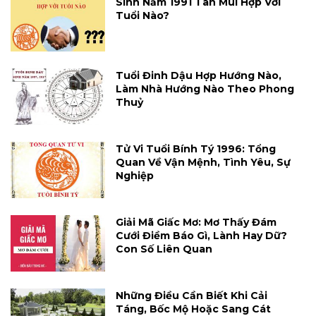
Sinh Năm 1991 Tân Mùi Hợp Với
Tuổi Nào?
Tuổi Đinh Dậu Hợp Hướng Nào,
Làm Nhà Hướng Nào Theo Phong
Thuỷ
Tử Vi Tuổi Bính Tý 1996: Tổng
Quan Về Vận Mệnh, Tình Yêu, Sự
Nghiệp
Giải Mã Giấc Mơ: Mơ Thấy Đám
Cưới Điềm Báo Gì, Lành Hay Dữ?
Con Số Liên Quan
Những Điều Cần Biết Khi Cải
Táng, Bốc Mộ Hoặc Sang Cát