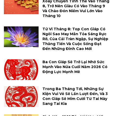
Xoay Chuyển Tình Thế Vào Tháng
8, Trở Nên Giàu Có Vào Tháng 9
Và Chào Đón Niềm Vui Lớn Vào
Tháng 10
Tử Vi Tháng 8: Top Con Giáp Có
Ngôi Sao May Mắn Tỏa Sáng Rực
Rỡ, Của Cải Tràn Ngập, Sự Nghiệp
Thăng Tiến Và Cuộc Sống Đạt
Đến Những Đỉnh Cao Mới
Ba Con Giáp Sẽ Trở Lại Nhờ Sức
Mạnh Vào Nửa Cuối Năm 2026 Có
Động Lực Mạnh Mẽ
Trong Ba Tháng Tới, Những Sự
Kiện Vui Vẻ Sẽ Lần Lượt Đến, Và 3
Con Giáp Sẽ Mỉm Cười Từ Tai Này
Sang Tai Kia