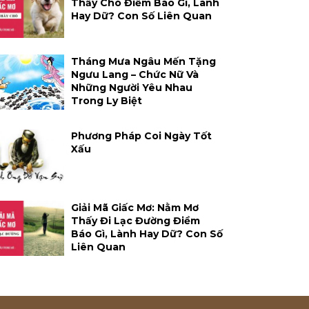
Thấy Chó Điềm Báo Gì, Lành
Hay Dữ? Con Số Liên Quan
Tháng Mưa Ngâu Mến Tặng
Ngưu Lang – Chức Nữ Và
Những Người Yêu Nhau
Trong Ly Biệt
Phương Pháp Coi Ngày Tốt
Xấu
Giải Mã Giấc Mơ: Nằm Mơ
Thấy Đi Lạc Đường Điềm
Báo Gì, Lành Hay Dữ? Con Số
Liên Quan