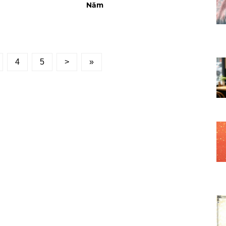
Năm
4
5
>
»