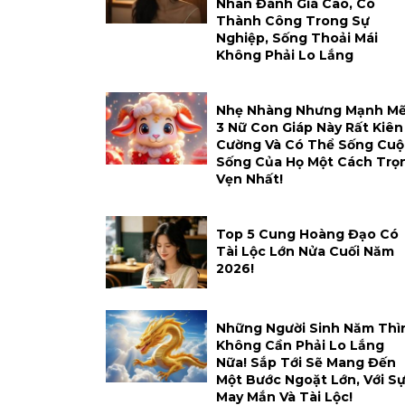
Nhân Đánh Giá Cao, Có
Thành Công Trong Sự
Nghiệp, Sống Thoải Mái
Không Phải Lo Lắng
Nhẹ Nhàng Nhưng Mạnh Mẽ
3 Nữ Con Giáp Này Rất Kiên
Cường Và Có Thể Sống Cuộ
Sống Của Họ Một Cách Trọ
Vẹn Nhất!
Top 5 Cung Hoàng Đạo Có
Tài Lộc Lớn Nửa Cuối Năm
2026!
Những Người Sinh Năm Thì
Không Cần Phải Lo Lắng
Nữa! Sắp Tới Sẽ Mang Đến
Một Bước Ngoặt Lớn, Với S
May Mắn Và Tài Lộc!