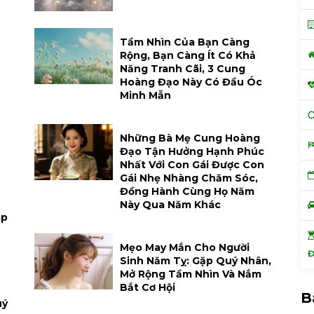
Tầm Nhìn Của Bạn Càng
Rộng, Bạn Càng Ít Có Khả
Năng Tranh Cãi, 3 Cung
Hoàng Đạo Này Có Đầu Óc
Minh Mẫn
Những Bà Mẹ Cung Hoàng
Đạo Tận Hưởng Hạnh Phúc
Nhất Với Con Gái Được Con
Gái Nhẹ Nhàng Chăm Sóc,
Đồng Hành Cùng Họ Năm
Này Qua Năm Khác
áp
Mẹo May Mắn Cho Người
Đ
Sinh Năm Tỵ: Gặp Quý Nhân,
Mở Rộng Tầm Nhìn Và Nắm
Bắt Cơ Hội
B
uý