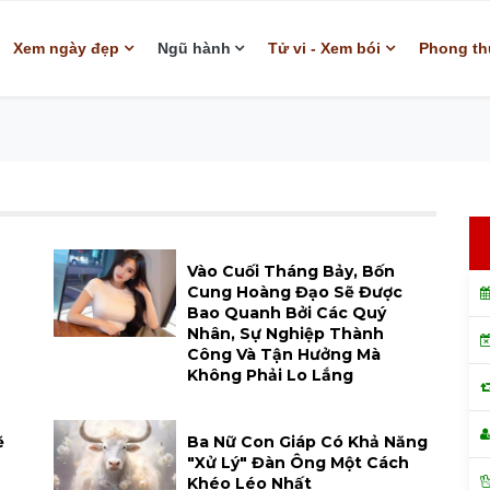
Xem ngày đẹp
Ngũ hành
Tử vi - Xem bói
Phong th
Vào Cuối Tháng Bảy, Bốn
Cung Hoàng Đạo Sẽ Được
Bao Quanh Bởi Các Quý
Nhân, Sự Nghiệp Thành
Công Và Tận Hưởng Mà
Không Phải Lo Lắng
ẽ
Ba Nữ Con Giáp Có Khả Năng
"xử Lý" Đàn Ông Một Cách
Khéo Léo Nhất