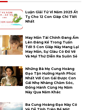
Luận Giải Tử Vi Năm 2025 Ất
Tỵ Cho 12 Con Giáp Chi Tiết
Nhất
May Mắn Tài Chính Đang Ấm
Lên Đáng Kể Trong Tuần
Tới! 5 Con Giáp Này Mang Lại
May Mắn, Sự Giàu Có Đổ Về
Và Mọi Thứ Diễn Ra Suôn Sẻ
Những Bà Mẹ Cung Hoàng
Đạo Tận Hưởng Hạnh Phúc
Nhất Với Con Gái Được Con
Gái Nhẹ Nhàng Chăm Sóc,
Đồng Hành Cùng Họ Năm
Này Qua Năm Khác
Ba Cung Hoàng Đạo Này Có
Vẻ Dễ Tính Trên Bề Mặt