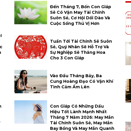
Đến Tháng 7, Bốn Con Giáp
Sẽ Có Vận May Tài Chính
Suôn Sẻ, Cơ Hội Dồi Dào Và
Cuộc Sống Thú Vị Hơn
!
Tuần Tới Tài Chính Sẽ Suôn
c
Sẻ, Quý Nhân Sẽ Hỗ Trợ Và
n
Sự Nghiệp Sẽ Thăng Hoa
Cho 3 Con Giáp
Vào Đầu Tháng Bảy, Ba
Cung Hoàng Đạo Có Vận Khí
Tình Cảm Ấm Lên
n
Con Giáp Có Những Dấu
Hiệu Tốt Lành Mạnh Nhất
Tháng 7 Năm 2026: May Mắn
ự
Tài Chính Suôn Sẻ, May Mắn
Bay Bổng Và May Mắn Quanh