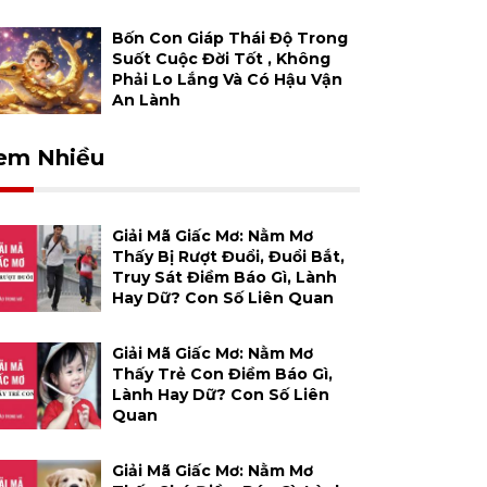
Bốn Con Giáp Thái Độ Trong
Suốt Cuộc Đời Tốt , Không
Phải Lo Lắng Và Có Hậu Vận
An Lành
em Nhiều
Giải Mã Giấc Mơ: Nằm Mơ
Thấy Bị Rượt Đuổi, Đuổi Bắt,
Truy Sát Điềm Báo Gì, Lành
Hay Dữ? Con Số Liên Quan
Giải Mã Giấc Mơ: Nằm Mơ
Thấy Trẻ Con Điềm Báo Gì,
Lành Hay Dữ? Con Số Liên
Quan
Giải Mã Giấc Mơ: Nằm Mơ