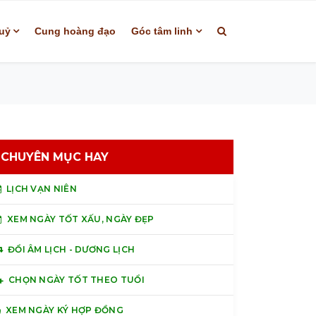
uỷ
Cung hoàng đạo
Góc tâm linh
CHUYÊN MỤC HAY
LỊCH VẠN NIÊN
XEM NGÀY TỐT XẤU, NGÀY ĐẸP
ĐỔI ÂM LỊCH - DƯƠNG LỊCH
CHỌN NGÀY TỐT THEO TUỔI
XEM NGÀY KÝ HỢP ĐỒNG