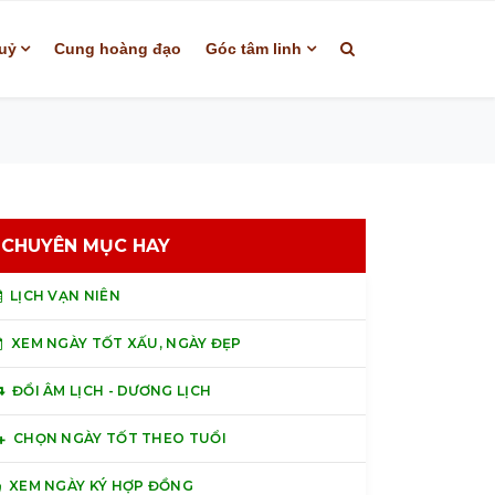
uỷ
Cung hoàng đạo
Góc tâm linh
CHUYÊN MỤC HAY
LỊCH VẠN NIÊN
XEM NGÀY TỐT XẤU, NGÀY ĐẸP
ĐỔI ÂM LỊCH - DƯƠNG LỊCH
CHỌN NGÀY TỐT THEO TUỔI
XEM NGÀY KÝ HỢP ĐỒNG