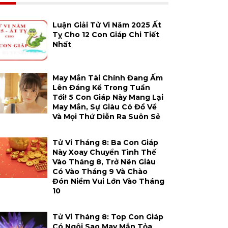
Luận Giải Tử Vi Năm 2025 Ất
Tỵ Cho 12 Con Giáp Chi Tiết
Nhất
May Mắn Tài Chính Đang Ấm
Lên Đáng Kể Trong Tuần
Tới! 5 Con Giáp Này Mang Lại
May Mắn, Sự Giàu Có Đổ Về
Và Mọi Thứ Diễn Ra Suôn Sẻ
Tử Vi Tháng 8: Ba Con Giáp
Này Xoay Chuyển Tình Thế
Vào Tháng 8, Trở Nên Giàu
Có Vào Tháng 9 Và Chào
Đón Niềm Vui Lớn Vào Tháng
10
Tử Vi Tháng 8: Top Con Giáp
Có Ngôi Sao May Mắn Tỏa