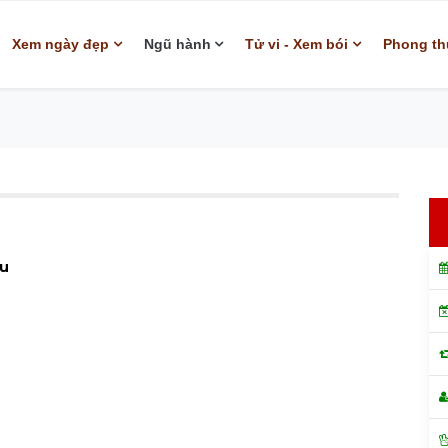
Xem ngày đẹp
Ngũ hành
Tử vi - Xem bói
Phong th
êu