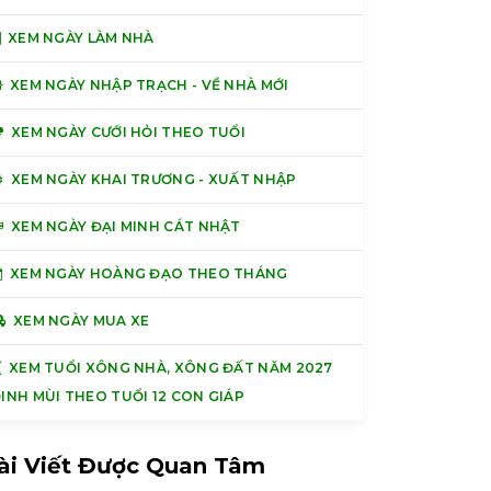
XEM NGÀY LÀM NHÀ
XEM NGÀY NHẬP TRẠCH - VỀ NHÀ MỚI
XEM NGÀY CƯỚI HỎI THEO TUỔI
XEM NGÀY KHAI TRƯƠNG - XUẤT NHẬP
XEM NGÀY ĐẠI MINH CÁT NHẬT
XEM NGÀY HOÀNG ĐẠO THEO THÁNG
XEM NGÀY MUA XE
XEM TUỔI XÔNG NHÀ, XÔNG ĐẤT NĂM 2027
INH MÙI THEO TUỔI 12 CON GIÁP
ài Viết Được Quan Tâm