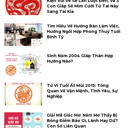
Kiện Vui Vẻ Sẽ Lần Lượt Đến, Và 3
Con Giáp Sẽ Mỉm Cười Từ Tai Này
Sang Tai Kia
Tìm Hiểu Về Hướng Bàn Làm Việc,
Hướng Ngồi Hợp Phong Thuỷ Tuổi
Bính Tý
Sinh Năm 2004 Giáp Thân Hợp
Hướng Nào?
Tử Vi Tuổi Ất Mùi 2015: Tổng
Quan Về Vận Mệnh, Tình Yêu, Sự
Nghiệp
Giải Mã Giấc Mơ: Nằm Mơ Thấy Bị
Bỏng Điềm Báo Gì, Lành Hay Dữ?
Con Số Liên Quan