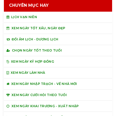
CHUYÊN MỤC HAY
LỊCH VẠN NIÊN
XEM NGÀY TỐT XẤU, NGÀY ĐẸP
ĐỔI ÂM LỊCH - DƯƠNG LỊCH
CHỌN NGÀY TỐT THEO TUỔI
XEM NGÀY KÝ HỢP ĐỒNG
XEM NGÀY LÀM NHÀ
XEM NGÀY NHẬP TRẠCH - VỀ NHÀ MỚI
XEM NGÀY CƯỚI HỎI THEO TUỔI
XEM NGÀY KHAI TRƯƠNG - XUẤT NHẬP