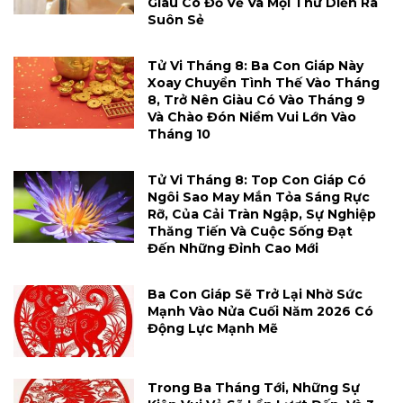
Giàu Có Đổ Về Và Mọi Thứ Diễn Ra
Suôn Sẻ
Tử Vi Tháng 8: Ba Con Giáp Này
Xoay Chuyển Tình Thế Vào Tháng
8, Trở Nên Giàu Có Vào Tháng 9
Và Chào Đón Niềm Vui Lớn Vào
Tháng 10
Tử Vi Tháng 8: Top Con Giáp Có
Ngôi Sao May Mắn Tỏa Sáng Rực
Rỡ, Của Cải Tràn Ngập, Sự Nghiệp
Thăng Tiến Và Cuộc Sống Đạt
Đến Những Đỉnh Cao Mới
Ba Con Giáp Sẽ Trở Lại Nhờ Sức
Mạnh Vào Nửa Cuối Năm 2026 Có
Động Lực Mạnh Mẽ
Trong Ba Tháng Tới, Những Sự