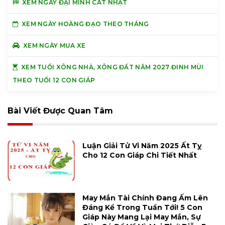
XEM NGÀY ĐẠI MINH CÁT NHẬT
XEM NGÀY HOÀNG ĐẠO THEO THÁNG
XEM NGÀY MUA XE
XEM TUỔI XÔNG NHÀ, XÔNG ĐẤT NĂM 2027 ĐINH MÙI
THEO TUỔI 12 CON GIÁP
Bài Viết Được Quan Tâm
Luận Giải Tử Vi Năm 2025 Ất Tỵ
Cho 12 Con Giáp Chi Tiết Nhất
May Mắn Tài Chính Đang Ấm Lên
Đáng Kể Trong Tuần Tới! 5 Con
Giáp Này Mang Lại May Mắn, Sự