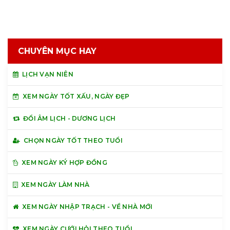
CHUYÊN MỤC HAY
LỊCH VẠN NIÊN
XEM NGÀY TỐT XẤU, NGÀY ĐẸP
ĐỔI ÂM LỊCH - DƯƠNG LỊCH
CHỌN NGÀY TỐT THEO TUỔI
XEM NGÀY KÝ HỢP ĐỒNG
XEM NGÀY LÀM NHÀ
XEM NGÀY NHẬP TRẠCH - VỀ NHÀ MỚI
XEM NGÀY CƯỚI HỎI THEO TUỔI