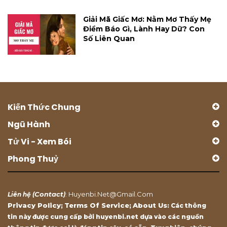
Giải Mã Giấc Mơ: Nằm Mơ Thấy Mẹ
Điềm Báo Gì, Lành Hay Dữ? Con
Số Liên Quan
Kiến Thức Chung
Ngũ Hành
Tử Vi - Xem Bói
Phong Thuỷ
Contact
Huyenbi.net@gmail.com
Liên hệ (
)
:
Privacy Policy
Terms Of Service
About Us
;
;
: Các thông
tin này được cung cấp bởi huyenbi.net dựa vào các nguồn