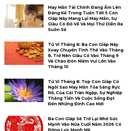
May Mắn Tài Chính Đang Ấm Lên
Đáng Kể Trong Tuần Tới! 5 Con
Giáp Này Mang Lại May Mắn, Sự
Giàu Có Đổ Về Và Mọi Thứ Diễn Ra
Suôn Sẻ
Tử Vi Tháng 8: Ba Con Giáp Này
Xoay Chuyển Tình Thế Vào Tháng
8, Trở Nên Giàu Có Vào Tháng 9
Và Chào Đón Niềm Vui Lớn Vào
Tháng 10
Tử Vi Tháng 8: Top Con Giáp Có
Ngôi Sao May Mắn Tỏa Sáng Rực
Rỡ, Của Cải Tràn Ngập, Sự Nghiệp
Thăng Tiến Và Cuộc Sống Đạt
Đến Những Đỉnh Cao Mới
Ba Con Giáp Sẽ Trở Lại Nhờ Sức
Mạnh Vào Nửa Cuối Năm 2026 Có
Động Lực Mạnh Mẽ