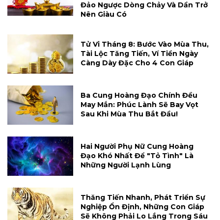
Đảo Ngược Dòng Chảy Và Dần Trở
Nên Giàu Có
Tử Vi Tháng 8: Bước Vào Mùa Thu,
Tài Lộc Tăng Tiến, Ví Tiền Ngày
Càng Dày Đặc Cho 4 Con Giáp
Ba Cung Hoàng Đạo Chính Đều
May Mắn: Phúc Lành Sẽ Bay Vọt
Sau Khi Mùa Thu Bắt Đầu!
Hai Người Phụ Nữ Cung Hoàng
Đạo Khó Nhất Để "tỏ Tình" Là
Những Người Lạnh Lùng
Thăng Tiến Nhanh, Phát Triển Sự
Nghiệp Ổn Định, Những Con Giáp
Sẽ Không Phải Lo Lắng Trong Sáu