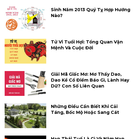
Sinh Năm 2013 Quý Tỵ Hợp Hướng
Nào?
Tử Vi Tuổi Hợi: Tổng Quan Vận
Mệnh Và Cuộc Đời
Giải Mã Giấc Mơ: Mơ Thấy Dao,
Dao Kề Cổ Điềm Báo Gì, Lành Hay
Dữ? Con Số Liên Quan
Những Điều Cần Biết Khi Cải
Táng, Bốc Mộ Hoặc Sang Cát
Hạn Thái Tuế Là Gì Và Năm Hạn