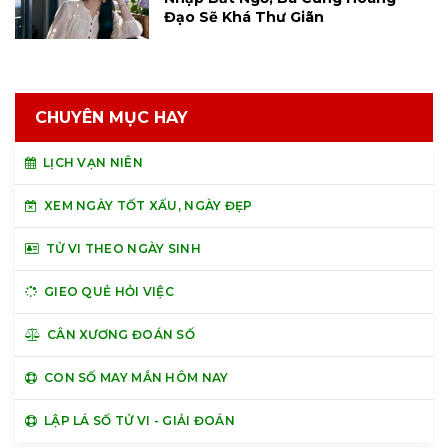
Đạo Sẽ Khá Thư Giãn
CHUYÊN MỤC HAY
LỊCH VẠN NIÊN
XEM NGÀY TỐT XẤU, NGÀY ĐẸP
TỬ VI THEO NGÀY SINH
GIEO QUẺ HỎI VIỆC
CÂN XƯƠNG ĐOÁN SỐ
CON SỐ MAY MẮN HÔM NAY
LẬP LÁ SỐ TỬ VI - GIẢI ĐOÁN