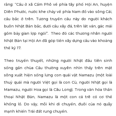
rằng: “Cầu ở xã Cẩm Phô về phía tây phố Hội An, huyện
Diên Phước, nước khe chảy về phía Nam đổ vào sông Cái,
cầu bắc ở trên. Tương truyền cầu này do người khách
buôn Nhật Bản bắc, dưới cầu xây đá, trên lát ván, gác mái
gồm bảy gian lợp ngói”. Theo đó các thương nhân người
Nhật Bản tại Hội An đã góp tiền xây dựng cầu vào khoảng
thế kỷ 17.
Theo truyền thuyết, những người Nhật đầu tiên sinh
sống gần chùa Cầu thường xuyên nhìn thấy trên mặt
sông xuất hiện sống lưng con quái vật Namazu (một loài
thuỷ quái mà người Việt gọi là con Cù, người Nhật gọi là
Mamazu, người Hoa gọi là Câu Long). Trong văn hóa thần
thoại Nhật Bản, Namazu là một con cá trê có cơ thể
khổng lồ. Do vậy, mỗi khi di chuyển, đuôi của nó quẫy
mạnh khiến Trái đất rung chuyển.