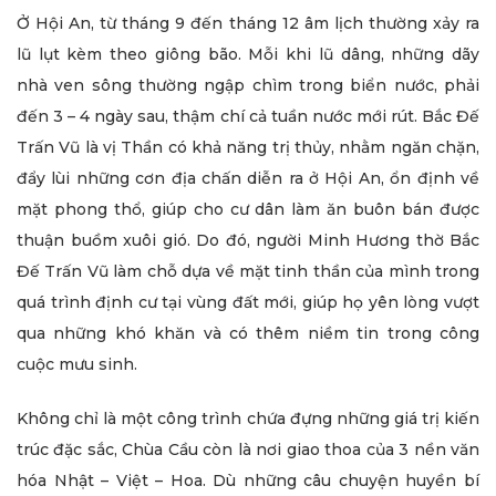
Ở Hội An, từ tháng 9 đến tháng 12 âm lịch thường xảy ra
lũ lụt kèm theo giông bão. Mỗi khi lũ dâng, những dãy
nhà ven sông thường ngập chìm trong biển nước, phải
đến 3 – 4 ngày sau, thậm chí cả tuần nước mới rút. Bắc Đế
Trấn Vũ là vị Thần có khả năng trị thủy, nhằm ngăn chặn,
đẩy lùi những cơn địa chấn diễn ra ở Hội An, ổn định về
mặt phong thổ, giúp cho cư dân làm ăn buôn bán được
thuận buồm xuôi gió. Do đó, người Minh Hương thờ Bắc
Đế Trấn Vũ làm chỗ dựa về mặt tinh thần của mình trong
quá trình định cư tại vùng đất mới, giúp họ yên lòng vượt
qua những khó khăn và có thêm niềm tin trong công
cuộc mưu sinh.
Không chỉ là một công trình chứa đựng những giá trị kiến
trúc đặc sắc, Chùa Cầu còn là nơi giao thoa của 3 nền văn
hóa Nhật – Việt – Hoa. Dù những câu chuyện huyền bí