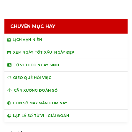
CHUYÊN MỤC HAY
LỊCH VẠN NIÊN
XEM NGÀY TỐT XẤU, NGÀY ĐẸP
TỬ VI THEO NGÀY SINH
GIEO QUẺ HỎI VIỆC
CÂN XƯƠNG ĐOÁN SỐ
CON SỐ MAY MẮN HÔM NAY
LẬP LÁ SỐ TỬ VI - GIẢI ĐOÁN