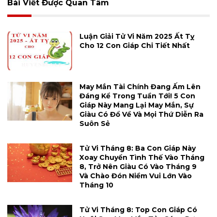
Bài Viết Được Quan Tâm
Luận Giải Tử Vi Năm 2025 Ất Tỵ
Cho 12 Con Giáp Chi Tiết Nhất
May Mắn Tài Chính Đang Ấm Lên
Đáng Kể Trong Tuần Tới! 5 Con
Giáp Này Mang Lại May Mắn, Sự
Giàu Có Đổ Về Và Mọi Thứ Diễn Ra
Suôn Sẻ
Tử Vi Tháng 8: Ba Con Giáp Này
Xoay Chuyển Tình Thế Vào Tháng
8, Trở Nên Giàu Có Vào Tháng 9
Và Chào Đón Niềm Vui Lớn Vào
Tháng 10
Tử Vi Tháng 8: Top Con Giáp Có