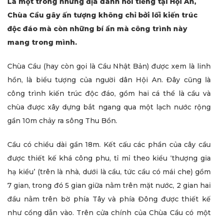
Là một trong những địa danh nổi tiếng tại Hội An,
Chùa Cầu gây ấn tượng không chỉ bởi lối kiến trúc
độc đáo mà còn những bí ẩn mà công trình này
mang trong mình.
Chùa Cầu (hay còn gọi là Cầu Nhật Bản) được xem là linh
hồn, là biểu tượng của người dân Hội An. Đây cũng là
công trình kiến trúc độc đáo, gồm hai cá thể là cầu và
chùa được xây dựng bắt ngang qua một lạch nước rộng
gần 10m chảy ra sông Thu Bồn.
Cầu có chiều dài gần 18m. Kết cấu các phần của cây cầu
được thiết kế khá công phu, tỉ mỉ theo kiểu ‘thượng gia
hạ kiều’ (trên là nhà, dưới là cầu, tức cầu có mái che) gồm
7 gian, trong đó 5 gian giữa nằm trên mặt nước, 2 gian hai
đầu nằm trên bờ phía Tây và phía Đông được thiết kế
như cổng dẫn vào. Trên cửa chính của Chùa Cầu có một