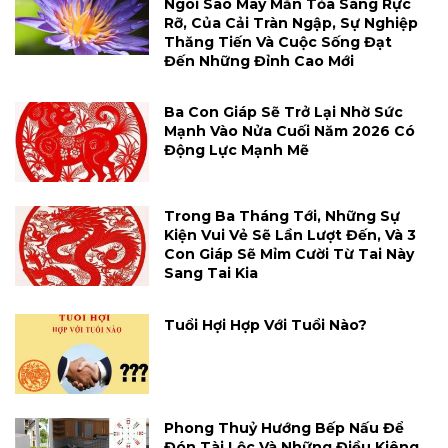
Ngôi Sao May Mắn Tỏa Sáng Rực
Rỡ, Của Cải Tràn Ngập, Sự Nghiệp
Thăng Tiến Và Cuộc Sống Đạt
Đến Những Đỉnh Cao Mới
Ba Con Giáp Sẽ Trở Lại Nhờ Sức
Mạnh Vào Nửa Cuối Năm 2026 Có
Động Lực Mạnh Mẽ
Trong Ba Tháng Tới, Những Sự
Kiện Vui Vẻ Sẽ Lần Lượt Đến, Và 3
Con Giáp Sẽ Mỉm Cười Từ Tai Này
Sang Tai Kia
Tuổi Hợi Hợp Với Tuổi Nào?
Phong Thuỷ Hướng Bếp Nấu Để
Đón Tài Lộc Và Những Điều Kiêng