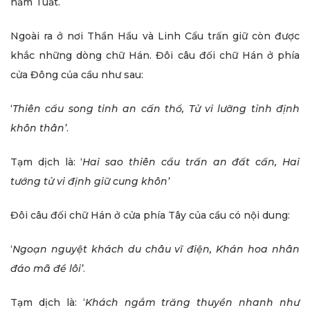
năm Tuất.
Ngoài ra ở nơi Thần Hầu và Linh Cẩu trấn giữ còn được
khắc những dòng chữ Hán. Đôi câu đối chữ Hán ở phía
cửa Đông của cầu như sau:
‘
Thiên cẩu song tinh an cấn thổ, Tử vi lưỡng tỉnh định
khôn thân’
.
Tạm dịch là: ‘
Hai sao thiên cẩu trấn an đất cấn, Hai
tướng tử vi định giữ cung khôn’
Đôi câu đối chữ Hán ở cửa phía Tây của cầu có nội dung:
‘
Ngoạn nguyệt khách du châu vĩ điện, Khán hoa nhân
đáo mã đề lôi’
.
Tạm dịch là: ‘
Khách ngắm trăng thuyền nhanh như