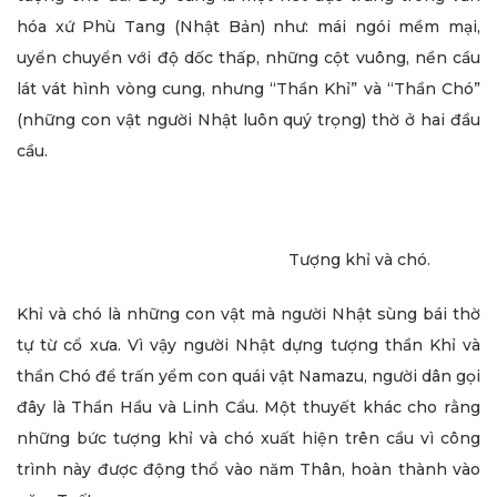
hóa xứ Phù Tang (Nhật Bản) như: mái ngói mềm mại,
uyển chuyển với độ dốc thấp, những cột vuông, nền cầu
lát vát hình vòng cung, nhưng “Thần Khỉ” và “Thần Chó”
(những con vật người Nhật luôn quý trọng) thờ ở hai đầu
cầu.
Tượng khỉ và chó.
Khỉ và chó là những con vật mà người Nhật sùng bái thờ
tự từ cổ xưa. Vì vậy người Nhật dựng tượng thần Khỉ và
thần Chó để trấn yểm con quái vật Namazu, người dân gọi
đây là Thần Hầu và Linh Cẩu. Một thuyết khác cho rằng
những bức tượng khỉ và chó xuất hiện trên cầu vì công
trình này được động thổ vào năm Thân, hoàn thành vào