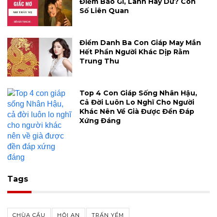
Điềm Báo Gì, Lành Hay Dữ? Con
Số Liên Quan
Điểm Danh Ba Con Giáp May Mắn
Hết Phần Người Khác Dịp Rằm
Trung Thu
Top 4 Con Giáp Sống Nhân Hậu,
Cả Đời Luôn Lo Nghĩ Cho Người
Khác Nên Về Già Được Đền Đáp
Xứng Đáng
Tags
CHÙA CẦU
HỘI AN
TRẤN YỂM