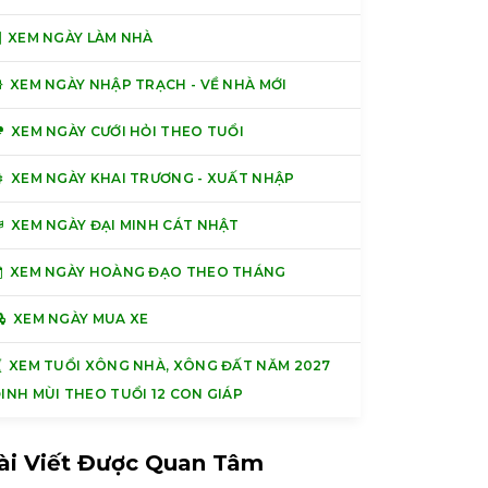
XEM NGÀY LÀM NHÀ
XEM NGÀY NHẬP TRẠCH - VỀ NHÀ MỚI
XEM NGÀY CƯỚI HỎI THEO TUỔI
XEM NGÀY KHAI TRƯƠNG - XUẤT NHẬP
XEM NGÀY ĐẠI MINH CÁT NHẬT
XEM NGÀY HOÀNG ĐẠO THEO THÁNG
XEM NGÀY MUA XE
XEM TUỔI XÔNG NHÀ, XÔNG ĐẤT NĂM 2027
INH MÙI THEO TUỔI 12 CON GIÁP
ài Viết Được Quan Tâm