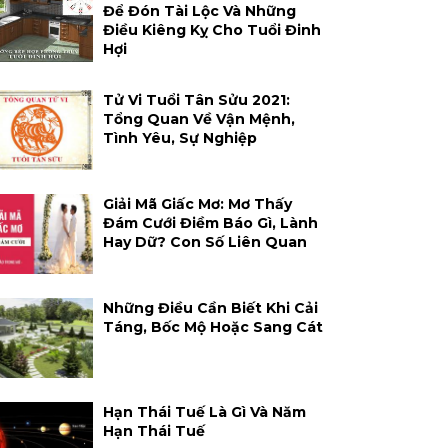
Để Đón Tài Lộc Và Những
Điều Kiêng Kỵ Cho Tuổi Đinh
Hợi
Tử Vi Tuổi Tân Sửu 2021:
Tổng Quan Về Vận Mệnh,
Tình Yêu, Sự Nghiệp
Giải Mã Giấc Mơ: Mơ Thấy
Đám Cưới Điềm Báo Gì, Lành
Hay Dữ? Con Số Liên Quan
Những Điều Cần Biết Khi Cải
Táng, Bốc Mộ Hoặc Sang Cát
Hạn Thái Tuế Là Gì Và Năm
Hạn Thái Tuế