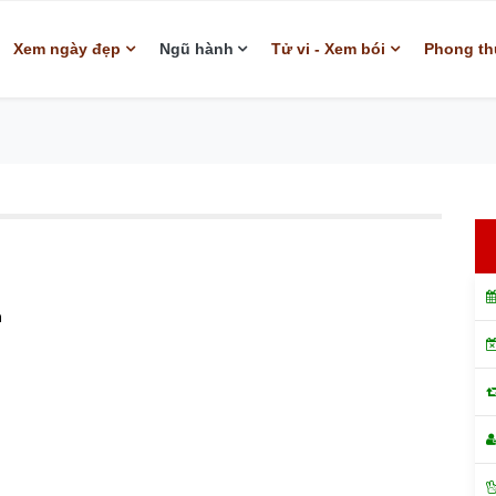
Xem ngày đẹp
Ngũ hành
Tử vi - Xem bói
Phong th
h