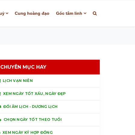
uỷ
Cung hoàng đạo
Góc tâm linh
CHUYÊN MỤC HAY
LỊCH VẠN NIÊN
XEM NGÀY TỐT XẤU, NGÀY ĐẸP
ĐỔI ÂM LỊCH - DƯƠNG LỊCH
CHỌN NGÀY TỐT THEO TUỔI
XEM NGÀY KÝ HỢP ĐỒNG