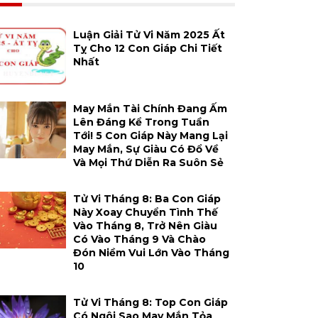
Luận Giải Tử Vi Năm 2025 Ất
Tỵ Cho 12 Con Giáp Chi Tiết
Nhất
May Mắn Tài Chính Đang Ấm
Lên Đáng Kể Trong Tuần
Tới! 5 Con Giáp Này Mang Lại
May Mắn, Sự Giàu Có Đổ Về
Và Mọi Thứ Diễn Ra Suôn Sẻ
Tử Vi Tháng 8: Ba Con Giáp
Này Xoay Chuyển Tình Thế
Vào Tháng 8, Trở Nên Giàu
Có Vào Tháng 9 Và Chào
Đón Niềm Vui Lớn Vào Tháng
10
Tử Vi Tháng 8: Top Con Giáp
Có Ngôi Sao May Mắn Tỏa