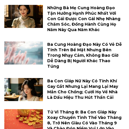
Những Bà Mẹ Cung Hoàng Đạo
Tận Hưởng Hạnh Phúc Nhất Với
Con Gái Được Con Gái Nhẹ Nhàng
Chăm Sóc, Đồng Hành Cùng Họ
Năm Này Qua Năm Khác
Ba Cung Hoàng Đạo Này Có Vẻ Dễ
Tính Trên Bề Mặt Nhưng Bên
Trong Nhạy Cảm, Không Bao Giờ
Dễ Dàng Bị Người Khác Thao
Túng
Ba Con Giáp Nữ Này Có Tính Khí
Gay Gắt Nhưng Lại Mang Lại May
Mắn Cho Chồng; Cưới Họ Về Nhà
Là Dấu Hiệu Thu Hút Thần Cải
Tử Vi Tháng 8: Ba Con Giáp Này
Xoay Chuyển Tình Thế Vào Tháng
8, Trở Nên Giàu Có Vào Tháng 9
Và Chào Đón Niềm Vui Lớn Vào