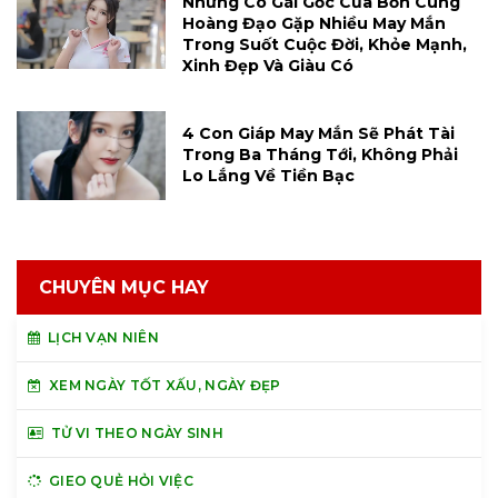
Những Cô Gái Gốc Của Bốn Cung
Hoàng Đạo Gặp Nhiều May Mắn
Trong Suốt Cuộc Đời, Khỏe Mạnh,
Xinh Đẹp Và Giàu Có
4 Con Giáp May Mắn Sẽ Phát Tài
Trong Ba Tháng Tới, Không Phải
Lo Lắng Về Tiền Bạc
CHUYÊN MỤC HAY
LỊCH VẠN NIÊN
XEM NGÀY TỐT XẤU, NGÀY ĐẸP
TỬ VI THEO NGÀY SINH
GIEO QUẺ HỎI VIỆC