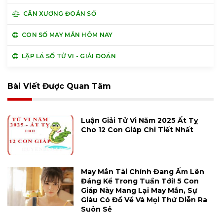
CÂN XƯƠNG ĐOÁN SỐ
CON SỐ MAY MẮN HÔM NAY
LẬP LÁ SỐ TỬ VI - GIẢI ĐOÁN
Bài Viết Được Quan Tâm
Luận Giải Tử Vi Năm 2025 Ất Tỵ
Cho 12 Con Giáp Chi Tiết Nhất
May Mắn Tài Chính Đang Ấm Lên
Đáng Kể Trong Tuần Tới! 5 Con
Giáp Này Mang Lại May Mắn, Sự
Giàu Có Đổ Về Và Mọi Thứ Diễn Ra
Suôn Sẻ