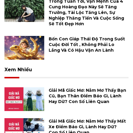
Trong Tuần Tới, Vận Mệnh Của 4
Cung Hoàng Đạo Này Sẽ Tăng
Trưởng, Tài Lộc Tăng Lên, Sự
Nghiệp Thăng Tiến Và Cuộc Sống
Sẽ Tốt Đẹp Hơn
Bốn Con Giáp Thái Độ Trong Suốt
Cuộc Đời Tốt , Không Phải Lo
Lắng Và Có Hậu Vận An Lành
Xem Nhiều
Giải Mã Giấc Mơ: Nằm Mơ Thấy Bạn
Cũ, Bạn Thân Điềm Báo Gì, Lành
Hay Dữ? Con Số Liên Quan
Giải Mã Giấc Mơ: Nằm Mơ Thấy Mất
Xe Điềm Báo Gì, Lành Hay Dữ?
Con Số Liên Quan