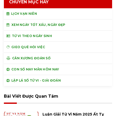
CHUYÊN MỤC HAY
LỊCH VẠN NIÊN
XEM NGÀY TỐT XẤU, NGÀY ĐẸP
TỬ VI THEO NGÀY SINH
GIEO QUẺ HỎI VIỆC
CÂN XƯƠNG ĐOÁN SỐ
CON SỐ MAY MẮN HÔM NAY
LẬP LÁ SỐ TỬ VI - GIẢI ĐOÁN
Bài Viết Được Quan Tâm
Luận Giải Tử Vi Năm 2025 Ất Tỵ