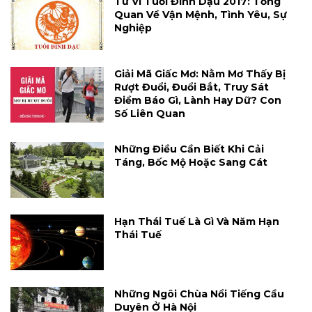
Tử Vi Tuổi Đinh Dậu 2017: Tổng
Quan Về Vận Mệnh, Tình Yêu, Sự
Nghiệp
Giải Mã Giấc Mơ: Nằm Mơ Thấy Bị
Rượt Đuổi, Đuổi Bắt, Truy Sát
Điềm Báo Gì, Lành Hay Dữ? Con
Số Liên Quan
Những Điều Cần Biết Khi Cải
Táng, Bốc Mộ Hoặc Sang Cát
Hạn Thái Tuế Là Gì Và Năm Hạn
Thái Tuế
Những Ngôi Chùa Nổi Tiếng Cầu
Duyên Ở Hà Nội