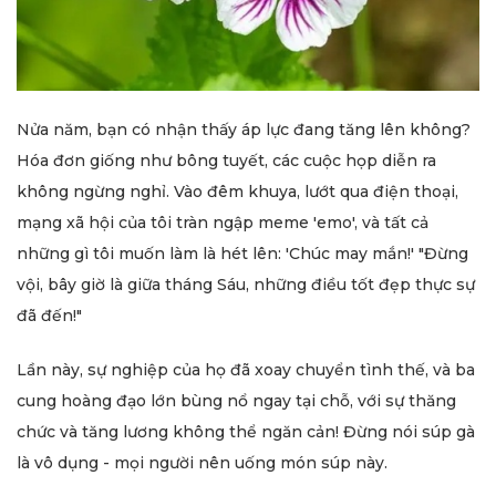
Nửa năm, bạn có nhận thấy áp lực đang tăng lên không?
Hóa đơn giống như bông tuyết, các cuộc họp diễn ra
không ngừng nghỉ. Vào đêm khuya, lướt qua điện thoại,
mạng xã hội của tôi tràn ngập meme 'emo', và tất cả
những gì tôi muốn làm là hét lên: 'Chúc may mắn!' "Đừng
vội, bây giờ là giữa tháng Sáu, những điều tốt đẹp thực sự
đã đến!"
Lần này, sự nghiệp của họ đã xoay chuyển tình thế, và ba
cung hoàng đạo lớn bùng nổ ngay tại chỗ, với sự thăng
chức và tăng lương không thể ngăn cản! Đừng nói súp gà
là vô dụng - mọi người nên uống món súp này.