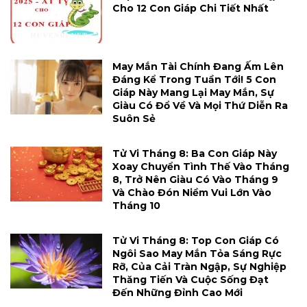
Cho 12 Con Giáp Chi Tiết Nhất
May Mắn Tài Chính Đang Ấm Lên
Đáng Kể Trong Tuần Tới! 5 Con
Giáp Này Mang Lại May Mắn, Sự
Giàu Có Đổ Về Và Mọi Thứ Diễn Ra
Suôn Sẻ
Tử Vi Tháng 8: Ba Con Giáp Này
Xoay Chuyển Tình Thế Vào Tháng
8, Trở Nên Giàu Có Vào Tháng 9
Và Chào Đón Niềm Vui Lớn Vào
Tháng 10
Tử Vi Tháng 8: Top Con Giáp Có
Ngôi Sao May Mắn Tỏa Sáng Rực
Rỡ, Của Cải Tràn Ngập, Sự Nghiệp
Thăng Tiến Và Cuộc Sống Đạt
Đến Những Đỉnh Cao Mới