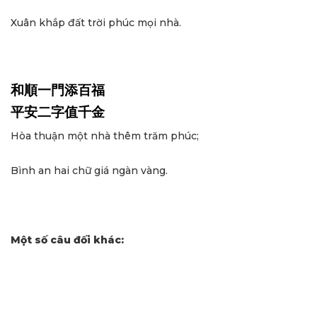
Xuân khắp đất trời phúc mọi nhà.
和順一門添百福
平安二字值千金
Hòa thuận một nhà thêm trăm phúc;
Bình an hai chữ giá ngàn vàng.
Một số câu đối khác: