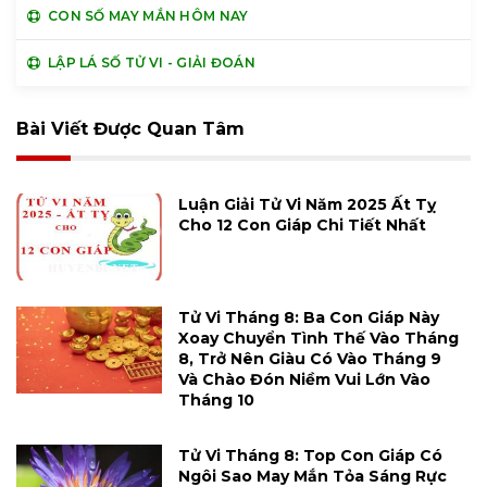
CON SỐ MAY MẮN HÔM NAY
LẬP LÁ SỐ TỬ VI - GIẢI ĐOÁN
Bài Viết Được Quan Tâm
Luận Giải Tử Vi Năm 2025 Ất Tỵ
Cho 12 Con Giáp Chi Tiết Nhất
Tử Vi Tháng 8: Ba Con Giáp Này
Xoay Chuyển Tình Thế Vào Tháng
8, Trở Nên Giàu Có Vào Tháng 9
Và Chào Đón Niềm Vui Lớn Vào
Tháng 10
Tử Vi Tháng 8: Top Con Giáp Có
Ngôi Sao May Mắn Tỏa Sáng Rực