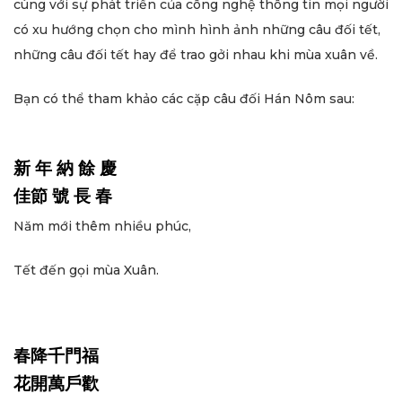
cùng với sự phát triển của công nghệ thông tin mọi người
có xu hướng chọn cho mình hình ảnh những câu đối tết,
những câu đối tết hay để trao gởi nhau khi mùa xuân về.
Bạn có thể tham khảo các cặp câu đối Hán Nôm sau:
新 年 納 餘 慶
佳節 號 長 春
Năm mới thêm nhiều phúc,
Tết đến gọi mùa Xuân.
春降千門福
花開萬戶歡