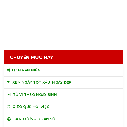
CHUYÊN MỤC HAY
LỊCH VẠN NIÊN
XEM NGÀY TỐT XẤU, NGÀY ĐẸP
TỬ VI THEO NGÀY SINH
GIEO QUẺ HỎI VIỆC
CÂN XƯƠNG ĐOÁN SỐ