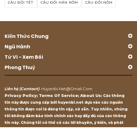
CÂU ĐỐI TẾT
CÂU ĐỐI HÁN NÔM
CÂU ĐỐI NÔM
Kiến Thức Chung
Ngũ Hành
Tử Vi - Xem Bói
Phong Thuỷ
Contact
Huyenbi.net@gmail.com
Liên hệ (
)
:
Privacy Policy
Terms Of Service
About Us
;
;
: Các thông
tin này được cung cấp bởi huyenbi.net dựa vào các nguồn
thông tin được coi là đáng tin cậy, có sẵn. Tuy nhiên, chúng
tôi không đảm bảo tính chính xác hay đầy đủ của các thông
tin này. Chúng tôi có thể có các lời khuyên, ý kiến, và phát
biểu chỉ mang tính chất tham khảo.