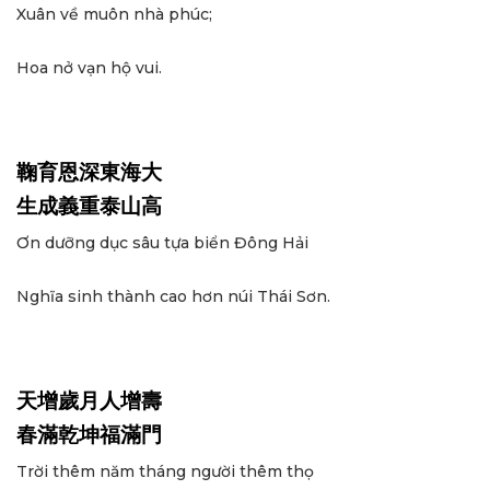
Xuân về muôn nhà phúc;
Hoa nở vạn hộ vui.
鞠育恩深東海大
生成義重泰山高
Ơn dưỡng dục sâu tựa biển Đông Hải
Nghĩa sinh thành cao hơn núi Thái Sơn.
天增歲月人增壽
春滿乾坤福滿門
Trời thêm năm tháng người thêm thọ