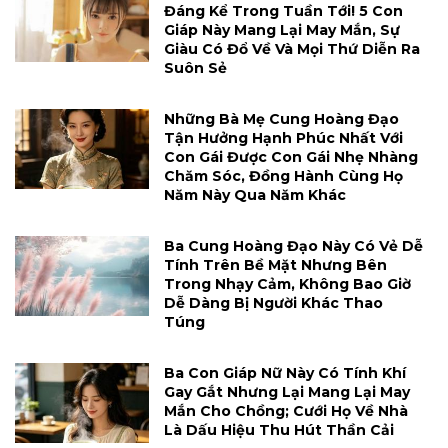
Đáng Kể Trong Tuần Tới! 5 Con
Giáp Này Mang Lại May Mắn, Sự
Giàu Có Đổ Về Và Mọi Thứ Diễn Ra
Suôn Sẻ
Những Bà Mẹ Cung Hoàng Đạo
Tận Hưởng Hạnh Phúc Nhất Với
Con Gái Được Con Gái Nhẹ Nhàng
Chăm Sóc, Đồng Hành Cùng Họ
Năm Này Qua Năm Khác
Ba Cung Hoàng Đạo Này Có Vẻ Dễ
Tính Trên Bề Mặt Nhưng Bên
Trong Nhạy Cảm, Không Bao Giờ
Dễ Dàng Bị Người Khác Thao
Túng
Ba Con Giáp Nữ Này Có Tính Khí
Gay Gắt Nhưng Lại Mang Lại May
Mắn Cho Chồng; Cưới Họ Về Nhà
Là Dấu Hiệu Thu Hút Thần Cải