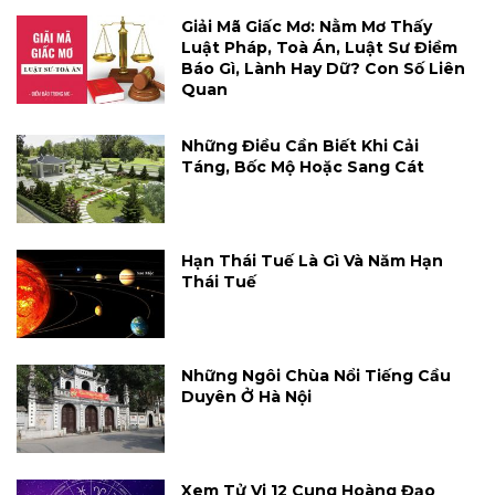
Giải Mã Giấc Mơ: Nằm Mơ Thấy
Luật Pháp, Toà Án, Luật Sư Điềm
Báo Gì, Lành Hay Dữ? Con Số Liên
Quan
Những Điều Cần Biết Khi Cải
Táng, Bốc Mộ Hoặc Sang Cát
Hạn Thái Tuế Là Gì Và Năm Hạn
Thái Tuế
Những Ngôi Chùa Nổi Tiếng Cầu
Duyên Ở Hà Nội
Xem Tử Vi 12 Cung Hoàng Đạo