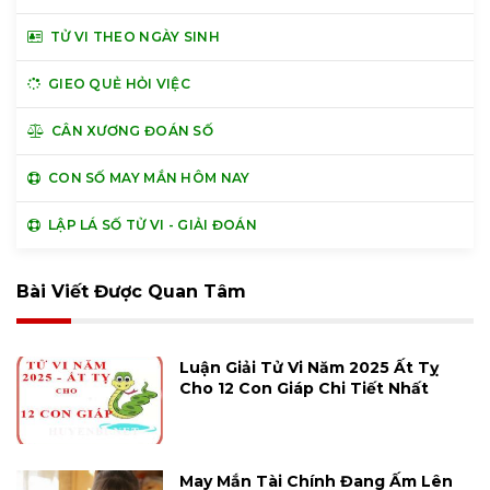
TỬ VI THEO NGÀY SINH
GIEO QUẺ HỎI VIỆC
CÂN XƯƠNG ĐOÁN SỐ
CON SỐ MAY MẮN HÔM NAY
LẬP LÁ SỐ TỬ VI - GIẢI ĐOÁN
Bài Viết Được Quan Tâm
Luận Giải Tử Vi Năm 2025 Ất Tỵ
Cho 12 Con Giáp Chi Tiết Nhất
May Mắn Tài Chính Đang Ấm Lên