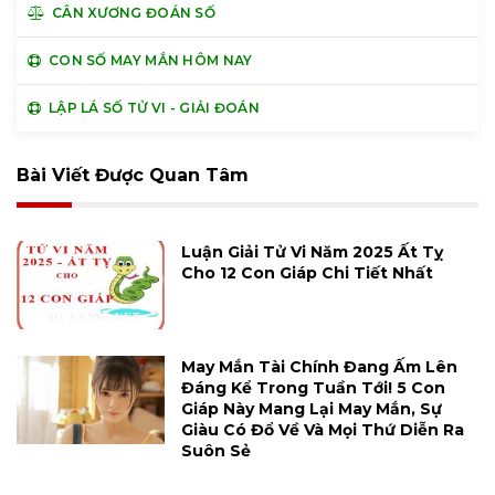
CÂN XƯƠNG ĐOÁN SỐ
CON SỐ MAY MẮN HÔM NAY
LẬP LÁ SỐ TỬ VI - GIẢI ĐOÁN
Bài Viết Được Quan Tâm
Luận Giải Tử Vi Năm 2025 Ất Tỵ
Cho 12 Con Giáp Chi Tiết Nhất
May Mắn Tài Chính Đang Ấm Lên
Đáng Kể Trong Tuần Tới! 5 Con
Giáp Này Mang Lại May Mắn, Sự
Giàu Có Đổ Về Và Mọi Thứ Diễn Ra
Suôn Sẻ