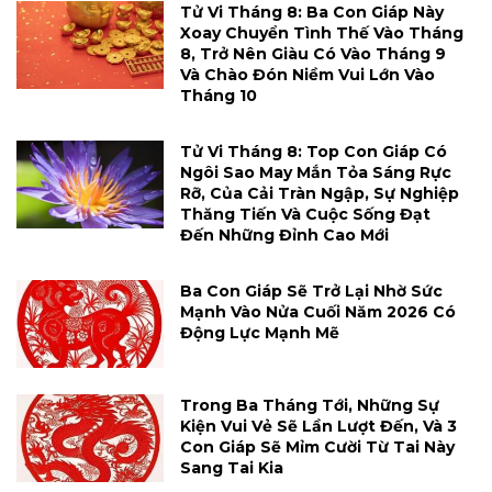
Tử Vi Tháng 8: Ba Con Giáp Này
Xoay Chuyển Tình Thế Vào Tháng
8, Trở Nên Giàu Có Vào Tháng 9
Và Chào Đón Niềm Vui Lớn Vào
Tháng 10
Tử Vi Tháng 8: Top Con Giáp Có
Ngôi Sao May Mắn Tỏa Sáng Rực
Rỡ, Của Cải Tràn Ngập, Sự Nghiệp
Thăng Tiến Và Cuộc Sống Đạt
Đến Những Đỉnh Cao Mới
Ba Con Giáp Sẽ Trở Lại Nhờ Sức
Mạnh Vào Nửa Cuối Năm 2026 Có
Động Lực Mạnh Mẽ
Trong Ba Tháng Tới, Những Sự
Kiện Vui Vẻ Sẽ Lần Lượt Đến, Và 3
Con Giáp Sẽ Mỉm Cười Từ Tai Này
Sang Tai Kia