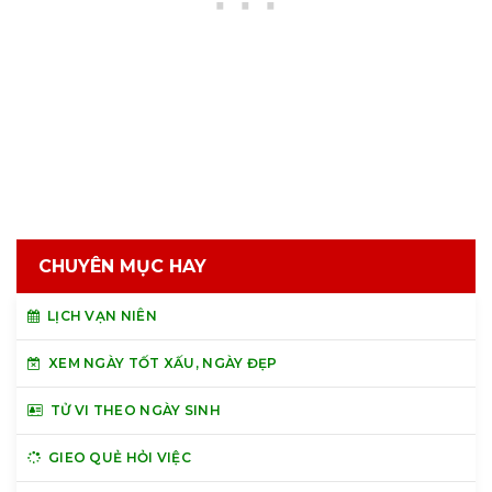
CHUYÊN MỤC HAY
LỊCH VẠN NIÊN
XEM NGÀY TỐT XẤU, NGÀY ĐẸP
TỬ VI THEO NGÀY SINH
GIEO QUẺ HỎI VIỆC