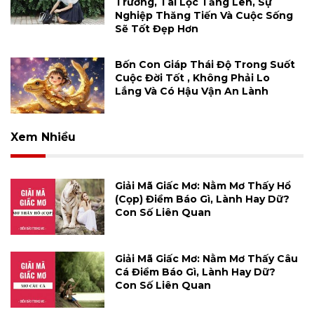
Trưởng, Tài Lộc Tăng Lên, Sự
Nghiệp Thăng Tiến Và Cuộc Sống
Sẽ Tốt Đẹp Hơn
Bốn Con Giáp Thái Độ Trong Suốt
Cuộc Đời Tốt , Không Phải Lo
Lắng Và Có Hậu Vận An Lành
Xem Nhiều
Giải Mã Giấc Mơ: Nằm Mơ Thấy Hổ
(cọp) Điềm Báo Gì, Lành Hay Dữ?
Con Số Liên Quan
Giải Mã Giấc Mơ: Nằm Mơ Thấy Câu
Cá Điềm Báo Gì, Lành Hay Dữ?
Con Số Liên Quan