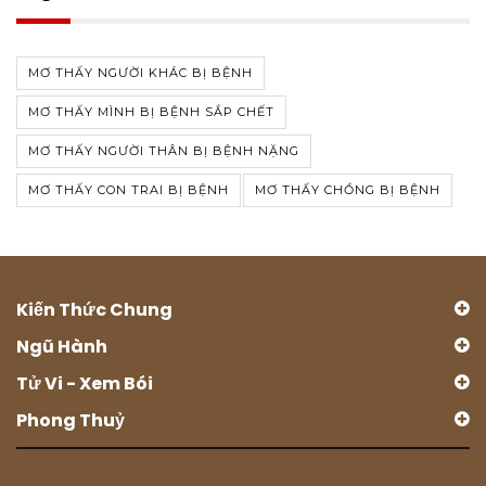
MƠ THẤY NGƯỜI KHÁC BỊ BỆNH
MƠ THẤY MÌNH BỊ BỆNH SẮP CHẾT
MƠ THẤY NGƯỜI THÂN BỊ BỆNH NẶNG
MƠ THẤY CON TRAI BỊ BỆNH
MƠ THẤY CHỒNG BỊ BỆNH
Kiến Thức Chung
Ngũ Hành
Tử Vi - Xem Bói
Phong Thuỷ