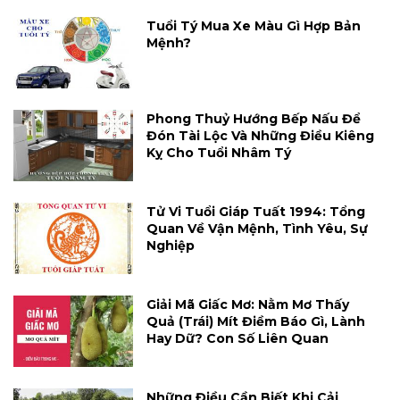
Tuổi Tý Mua Xe Màu Gì Hợp Bản
Mệnh?
Phong Thuỷ Hướng Bếp Nấu Để
Đón Tài Lộc Và Những Điều Kiêng
Kỵ Cho Tuổi Nhâm Tý
Tử Vi Tuổi Giáp Tuất 1994: Tổng
Quan Về Vận Mệnh, Tình Yêu, Sự
Nghiệp
Giải Mã Giấc Mơ: Nằm Mơ Thấy
Quả (trái) Mít Điềm Báo Gì, Lành
Hay Dữ? Con Số Liên Quan
Những Điều Cần Biết Khi Cải