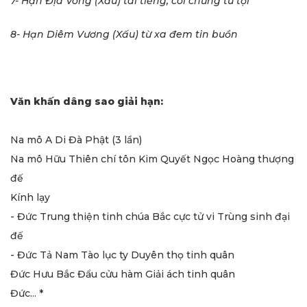
7- Hạn Địa Võng (Xấu) tai tiếng, coi chừng tù tội
8- Hạn Diêm Vương (Xấu) từ xa đem tin buồn
Văn khấn dâng
sao giải hạn:
Na mô A Di Đà Phật (3 lần)
Na mô Hữu Thiên chí tôn Kim Quyết Ngọc Hoàng thượng
đế
Kính lạy
- Đức Trung thiện tinh chúa Bắc cực tử vi Trùng sinh đại
đế
- Đức Tả Nam Tào lục ty Duyên thọ tinh quân
Đức Hưu Bắc Đẩu cửu hàm Giải ách tinh quân
Đức... *