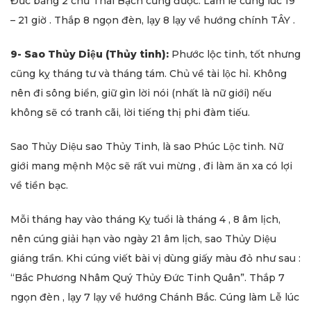
Đức bằng 2 chữ Thái Bạch cũng được. Làm lễ cúng lúc 19
– 21 giờ . Thắp 8 ngọn đèn, lạy 8 lạy về hướng chính TÂY .
9- Sao Thủy Diệu (Thủy tinh):
Phước lộc tinh, tốt nhưng
cũng kỵ tháng tư và tháng tám. Chủ về tài lộc hỉ. Không
nên đi sông biển, giữ gìn lời nói (nhất là nữ giới) nếu
không sẽ có tranh cãi, lời tiếng thị phi đàm tiếu.
Sao Thủy Diệu sao Thủy Tinh, là sao Phúc Lộc tinh. Nữ
giới mang mệnh Mộc sẽ rất vui mừng , đi làm ăn xa có lợi
về tiền bạc.
Mỗi tháng hay vào tháng Kỵ tuổi là tháng 4 , 8 âm lịch,
nên cúng giải hạn vào ngày 21 âm lịch, sao Thủy Diệu
giáng trần. Khi cúng viết bài vị dùng giấy màu đỏ như sau :
“Bắc Phương Nhâm Quý Thủy Đức Tinh Quân”. Thắp 7
ngọn đèn , lạy 7 lạy về hướng Chánh Bắc. Cúng làm Lễ lúc