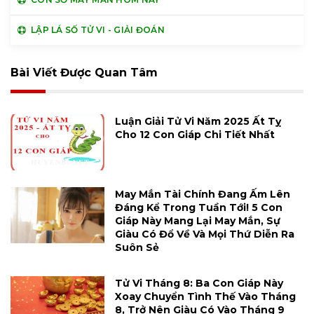
LẬP LÁ SỐ TỬ VI - GIẢI ĐOÁN
Bài Viết Được Quan Tâm
Luận Giải Tử Vi Năm 2025 Ất Tỵ
Cho 12 Con Giáp Chi Tiết Nhất
May Mắn Tài Chính Đang Ấm Lên
Đáng Kể Trong Tuần Tới! 5 Con
Giáp Này Mang Lại May Mắn, Sự
Giàu Có Đổ Về Và Mọi Thứ Diễn Ra
Suôn Sẻ
Tử Vi Tháng 8: Ba Con Giáp Này
Xoay Chuyển Tình Thế Vào Tháng
8, Trở Nên Giàu Có Vào Tháng 9