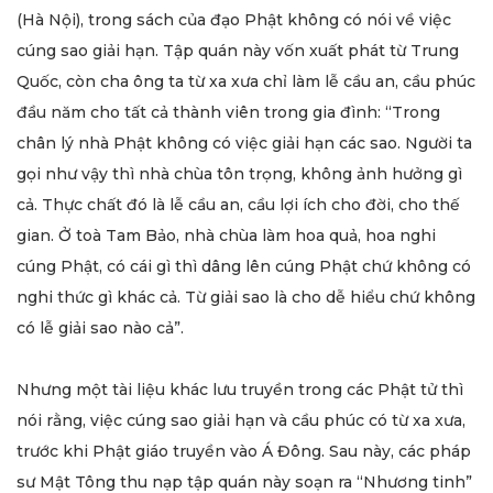
(Hà Nội), trong sách của đạo Phật không có nói về việc
cúng sao giải hạn. Tập quán này vốn xuất phát từ Trung
Quốc, còn cha ông ta từ xa xưa chỉ làm lễ cầu an, cầu phúc
đầu năm cho tất cả thành viên trong gia đình: “Trong
chân lý nhà Phật không có việc giải hạn các sao. Người ta
gọi như vậy thì nhà chùa tôn trọng, không ảnh hưởng gì
cả. Thực chất đó là lễ cầu an, cầu lợi ích cho đời, cho thế
gian. Ở toà Tam Bảo, nhà chùa làm hoa quả, hoa nghi
cúng Phật, có cái gì thì dâng lên cúng Phật chứ không có
nghi thức gì khác cả. Từ giải sao là cho dễ hiểu chứ không
có lễ giải sao nào cả”.
Nhưng một tài liệu khác lưu truyền trong các Phật tử thì
nói rằng, việc cúng sao giải hạn và cầu phúc có từ xa xưa,
trước khi Phật giáo truyền vào Á Đông. Sau này, các pháp
sư Mật Tông thu nạp tập quán này soạn ra “Nhương tinh”