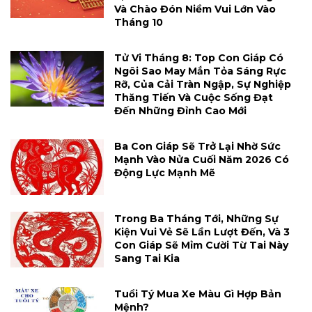
Và Chào Đón Niềm Vui Lớn Vào
Tháng 10
Tử Vi Tháng 8: Top Con Giáp Có
Ngôi Sao May Mắn Tỏa Sáng Rực
Rỡ, Của Cải Tràn Ngập, Sự Nghiệp
Thăng Tiến Và Cuộc Sống Đạt
Đến Những Đỉnh Cao Mới
Ba Con Giáp Sẽ Trở Lại Nhờ Sức
Mạnh Vào Nửa Cuối Năm 2026 Có
Động Lực Mạnh Mẽ
Trong Ba Tháng Tới, Những Sự
Kiện Vui Vẻ Sẽ Lần Lượt Đến, Và 3
Con Giáp Sẽ Mỉm Cười Từ Tai Này
Sang Tai Kia
Tuổi Tý Mua Xe Màu Gì Hợp Bản
Mệnh?