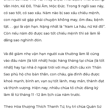
Vân Hớn, Kế Đô, Thái Âm, Mộc Đức. Trong 9 ngôi sao này,
có sao tốt, có sao xấu. Năm nào bị sao xấu chiếu mệnh,
con người sẽ gặp phải chuyện không may, ốm đau, bệnh
tật. . . gọi là vận hạn. Nặng nhất là “Nam La hầu, nữ Kế đô”.
Còn nếu năm đó được sao tốt chiếu mệnh thì sẽ làm lễ
dâng sao nghinh đón.
Và để giảm nhẹ vận hạn người xưa thường làm lễ cúng
vào đầu năm (là tốt nhất) hoặc hàng tháng tại chùa (là tốt
nhất) hay tại nhà ở ngoài trời với mục đích cầu xin Thần
Sao phù hộ cho bản thân, con cháu, gia đình đều được
khoẻ mạnh, bình an, vạn sự tốt lành, may mắn, thành đạt
và thịnh vượng. Hiện nay, nhiều chùa tổ chức đăng ký
làm lễ từ tháng 11 -12 âm lịch của năm trước.
Theo Hòa thượng Thích Thanh Tứ, trụ trì chùa Quán Sứ