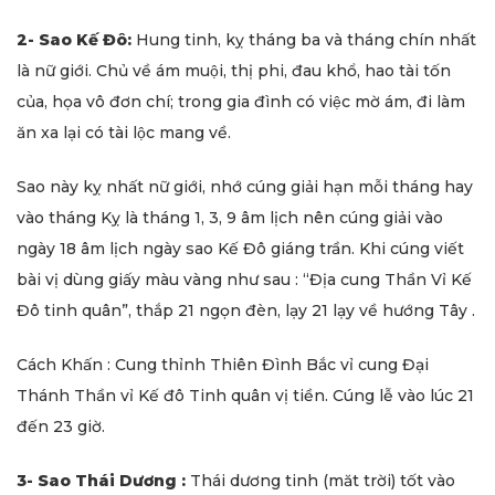
2- Sao Kế Đô:
Hung tinh, kỵ tháng ba và tháng chín nhất
là nữ giới. Chủ về ám muội, thị phi, đau khổ, hao tài tốn
của, họa vô đơn chí; trong gia đình có việc mờ ám, đi làm
ăn xa lại có tài lộc mang về.
Sao này kỵ nhất nữ giới, nhớ cúng giải hạn mỗi tháng hay
vào tháng Kỵ là tháng 1, 3, 9 âm lịch nên cúng giải vào
ngày 18 âm lịch ngày sao Kế Đô giáng trần. Khi cúng viết
bài vị dùng giấy màu vàng như sau : “Địa cung Thần Vỉ Kế
Đô tinh quân”, thắp 21 ngọn đèn, lạy 21 lạy về hướng Tây .
Cách Khấn : Cung thỉnh Thiên Đình Bắc vỉ cung Đại
Thánh Thần vỉ Kế đô Tinh quân vị tiền. Cúng lễ vào lúc 21
đến 23 giờ.
3- Sao Thái Dương :
Thái dương tinh (măt trời) tốt vào