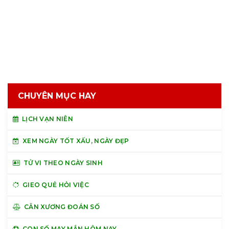
CHUYÊN MỤC HAY
LỊCH VẠN NIÊN
XEM NGÀY TỐT XẤU, NGÀY ĐẸP
TỬ VI THEO NGÀY SINH
GIEO QUẺ HỎI VIỆC
CÂN XƯƠNG ĐOÁN SỐ
CON SỐ MAY MẮN HÔM NAY