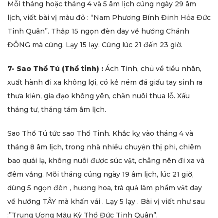
Mỗi tháng hoặc tháng 4 và 5 âm lịch cúng ngày 29 âm
lịch, viết bài vị màu đỏ : “Nam Phương Bính Đinh Hỏa Đức
Tinh Quân”. Thắp 15 ngọn đèn day về hướng Chánh
ĐÔNG mà cúng. Lạy 15 lạy. Cúng lúc 21 đến 23 giờ.
7- Sao Thổ Tú (Thổ tinh) :
Ách Tinh, chủ về tiểu nhân,
xuất hành đi xa không lợi, có kẻ ném đá giấu tay sinh ra
thưa kiện, gia đạo không yên, chăn nuôi thua lỗ. Xấu
tháng tư, tháng tám âm lịch.
Sao Thổ Tú tức sao Thổ Tinh. Khắc kỵ vào tháng 4 và
tháng 8 âm lịch, trong nhà nhiều chuyện thị phi, chiêm
bao quái lạ, không nuôi được súc vật, chẳng nên đi xa và
đêm vắng. Mỗi tháng cúng ngày 19 âm lịch, lúc 21 giờ,
dùng 5 ngọn đèn , hương hoa, trà quả làm phẩm vật day
về hướng TÂY mà khấn vái . Lạy 5 lạy . Bài vị viết như sau
:”Trung Ương Mậu Kỷ Thổ Đức Tinh Quân”.