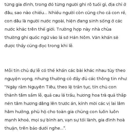
từng gia đình, trong đó từng người ghi rõ tuổi gì, địa chỉ ở
đâu, sao nào chiếu… Nhiều người còn cúng cho cả con rể,
con dâu là người nước ngoài, hiện đang sinh sống ở các
nước khác trên thế giới. Trường hợp này nhà chùa
thường ghi quốc ngữ vào lá sớ Hán Nôm. Văn khấn sẽ
được thầy cúng đọc trong khi lễ.
Mỗi tín chủ dự lễ có thể khấn các bài khác nhau tùy theo
nguyện vọng, nhưng thường có đầy đủ các thông tin như:
“Ngày rằm Nguyên Tiêu, theo lệ trần tục, tín chủ con
thành tâm sắm lễ, quả cau lá trầu, hương hoa trà quả thắp
nén tâm hương dâng lên trước án, kính mời các vị lai lâm
hâm hưởng, phù hộ cho toàn gia chúng con luôn luôn
mạnh khoẻ, mọi sự bình an, vạn sự tối lành, gia đình hoà
thuận, trên bảo dưới nghe…”.