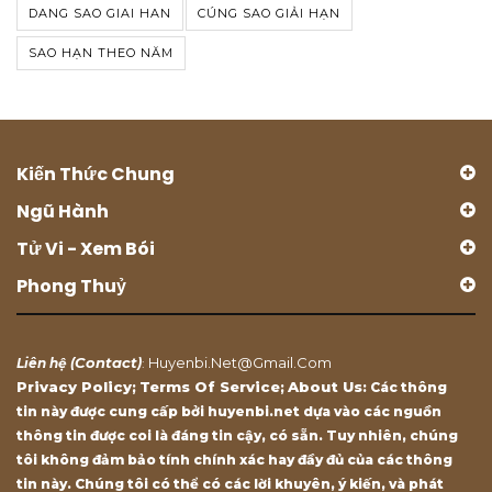
DANG SAO GIAI HAN
CÚNG SAO GIẢI HẠN
SAO HẠN THEO NĂM
Kiến Thức Chung
Ngũ Hành
Tử Vi - Xem Bói
Phong Thuỷ
Contact
Huyenbi.net@gmail.com
Liên hệ (
)
:
Privacy Policy
Terms Of Service
About Us
;
;
: Các thông
tin này được cung cấp bởi huyenbi.net dựa vào các nguồn
thông tin được coi là đáng tin cậy, có sẵn. Tuy nhiên, chúng
tôi không đảm bảo tính chính xác hay đầy đủ của các thông
tin này. Chúng tôi có thể có các lời khuyên, ý kiến, và phát