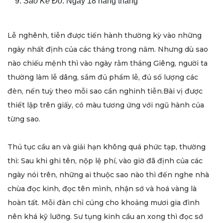
Sao Kế Đô
: Ngày 18 hàng tháng
Lễ nghênh, tiễn được tiến hành thường kỳ vào những
ngày nhất định của các tháng trong năm. Nhưng dù sao
nào chiếu mệnh thì vào ngày rằm tháng Giêng, người ta
thường làm lễ dâng, sắm đủ phẩm lễ, đủ số lượng các
đèn, nến tuỳ theo mỗi sao cần nghinh tiễn.Bài vị được
thiết lập trên giấy, có màu tương ứng với ngũ hành của
từng sao.
Thủ tục cầu an và giải hạn không quá phức tạp, thường
thì: Sau khi ghi tên, nộp lệ phí, vào giờ đã định của các
ngày nói trên, những ai thuộc sao nào thì đến nghe nhà
chùa đọc kinh, đọc tên mình, nhận sớ và hoá vàng là
hoàn tất. Mỗi đàn chỉ cúng cho khoảng mươi gia đình
nên khá kỹ lưỡng. Sư tụng kinh cầu an xong thì đọc sớ