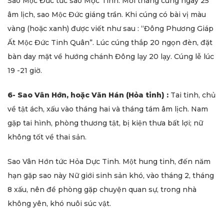
Sao Mộc Đức tức sao Mộc Tinh. Mỗi tháng cúng ngày 25
âm lịch, sao Mộc Đức giáng trần. Khi cúng có bài vị màu
vàng (hoặc xanh) được viết như sau : “Đông Phương Giáp
Ất Mộc Đức Tinh Quân”. Lúc cúng thắp 20 ngọn đèn, đặt
bàn day mặt về hướng chánh Đông lạy 20 lạy. Cúng lễ lúc
19 -21 giờ.
6- Sao Vân Hớn, hoặc Văn Hán (Hỏa tinh) :
Tai tinh, chủ
về tật ách, xấu vào tháng hai và tháng tám âm lịch. Nam
gặp tai hình, phòng thương tật, bị kiện thưa bất lợi; nữ
không tốt về thai sản.
Sao Vân Hớn tức Hỏa Dực Tinh. Một hung tinh, đến năm
hạn gặp sao này Nữ giới sinh sản khó, vào tháng 2, tháng
8 xấu, nên đề phòng gặp chuyện quan sự, trong nhà
không yên, khó nuôi súc vật.