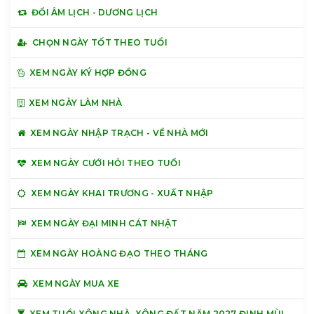
ĐỔI ÂM LỊCH - DƯƠNG LỊCH
CHỌN NGÀY TỐT THEO TUỔI
XEM NGÀY KÝ HỢP ĐỒNG
XEM NGÀY LÀM NHÀ
XEM NGÀY NHẬP TRẠCH - VỀ NHÀ MỚI
XEM NGÀY CƯỚI HỎI THEO TUỔI
XEM NGÀY KHAI TRƯƠNG - XUẤT NHẬP
XEM NGÀY ĐẠI MINH CÁT NHẬT
XEM NGÀY HOÀNG ĐẠO THEO THÁNG
XEM NGÀY MUA XE
XEM TUỔI XÔNG NHÀ, XÔNG ĐẤT NĂM 2027 ĐINH MÙI