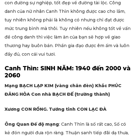
con đường sự nghiệp, tốt đẹp về đường tài lộc. Công
danh của nữ nhân Canh Thìn không được cao cho lắm,
tuy nhiên không phải là không có nhưng chỉ đạt được
mức trung bình mà thôi. Tuy nhiên nếu không tốt về vấn
đề công danh thì việc làm ăn của bạn sẽ hợp về giao
thương hay buôn bán. Phần gia đạo được êm ấm và luôn
đầy đủ, con cái vui tươi.
Canh Thìn: SINH NĂM: 1940 đến 2000 và
2060
Mạng BẠCH LẠP KIM (vàng chân đèn) Khắc PHÚC
ĐĂNG HỎA Con nhà BẠCH ĐẾ (trường thành)
Xương CON RỒNG. Tướng tinh CON LẠC ĐÀ
Ông Quan Đế độ mạng
: Canh Thìn là số rất cao, Số có
kẻ đón người đưa rộn ràng. Thuận sanh tiếp đãi dạ thưa,