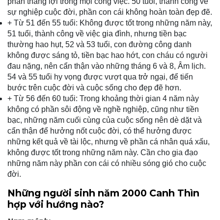
phần thắng lợi trong mọi công việc. 50 tuổi, thành công về
sự nghiệp cuộc đời, phần con cái không hoàn toàn đẹp đẽ.
+ Từ 51 đến 55 tuổi: Không được tốt trong những năm này,
51 tuổi, thành công về việc gia đình, nhưng tiền bạc
thường hao hụt, 52 và 53 tuổi, con đường công danh
không được sáng tỏ, tiền bạc hao hớt, con cháu có người
đau nặng, nên cẩn thận vào những tháng 6 và 8, Âm lịch.
54 và 55 tuổi hy vọng được vượt qua trở ngại, để tiến
bước trên cuộc đời và cuộc sống cho đẹp đẽ hơn.
+ Từ 56 đến 60 tuổi: Trong khoảng thời gian 4 năm này
không có phần sôi động về nghề nghiệp, cũng như tiền
bạc, những năm cuối cùng của cuộc sống nên dè dặt và
cẩn thận để hưởng nốt cuộc đời, có thể hưởng được
những kết quả về tài lộc, nhưng về phần cá nhân quá xấu,
không được tốt trong những năm này. Cần cho gia đạo
những năm này phần con cái có nhiều sóng gió cho cuộc
đời.
Những người sinh năm 2000 Canh Thìn
hợp với hướng nào?