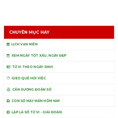
CHUYÊN MỤC HAY
LỊCH VẠN NIÊN
XEM NGÀY TỐT XẤU, NGÀY ĐẸP
TỬ VI THEO NGÀY SINH
GIEO QUẺ HỎI VIỆC
CÂN XƯƠNG ĐOÁN SỐ
CON SỐ MAY MẮN HÔM NAY
LẬP LÁ SỐ TỬ VI - GIẢI ĐOÁN