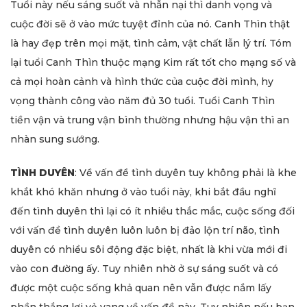
Tuổi này nếu sáng suốt và nhẫn nại thì danh vọng và
cuộc đời sẽ ở vào mức tuyệt đỉnh của nó. Canh Thìn thật
là hay đẹp trên mọi mặt, tình cảm, vật chất lẫn lý trí. Tóm
lại tuổi Canh Thìn thuộc mạng Kim rất tốt cho mạng số và
cả mọi hoàn cảnh và hình thức của cuộc đời mình, hy
vọng thành công vào năm đủ 30 tuổi. Tuổi Canh Thìn
tiền vận và trung vận bình thường nhưng hậu vận thì an
nhàn sung sướng.
TÌNH DUYÊN
: Về vấn đề tình duyên tuy không phải là khe
khắt khó khăn nhưng ở vào tuổi này, khi bắt đầu nghĩ
đến tình duyên thì lại có ít nhiều thắc mắc, cuộc sống đối
với vấn đề tình duyên luôn luôn bị đảo lộn trí não, tình
duyên có nhiều sôi động đặc biệt, nhất là khi vừa mới đi
vào con đường ấy. Tuy nhiên nhờ ở sự sáng suốt và có
được một cuộc sống khả quan nên vẫn được nắm lấy
phần thắng lợi vẻ vang về vấn đề này. Tuy nhiên nếu bạn