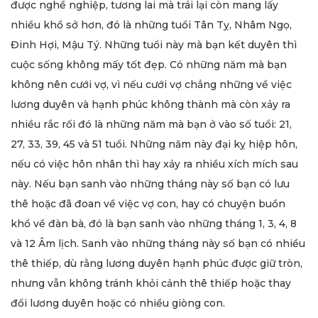
được nghề nghiệp, tương lai mà trái lại còn mang lấy
nhiều khổ sở hơn, đó là những tuổi Tân Tỵ, Nhâm Ngọ,
Đinh Hợi, Mậu Tý. Những tuổi này mà bạn kết duyên thì
cuộc sống không mấy tốt đẹp. Có những năm mà bạn
không nên cưới vợ, vì nếu cưới vợ chẳng những về việc
lương duyên và hạnh phúc không thành mà còn xảy ra
nhiều rắc rối đó là những năm mà bạn ở vào số tuổi: 21,
27, 33, 39, 45 và 51 tuổi. Những năm này đại kỵ hiệp hôn,
nếu có việc hôn nhân thì hay xảy ra nhiều xích mích sau
này. Nếu bạn sanh vào những tháng này số bạn có lưu
thê hoặc đã đoan về việc vợ con, hay có chuyện buồn
khổ về đàn bà, đó là bạn sanh vào những tháng 1, 3, 4, 8
và 12 Âm lịch. Sanh vào những tháng này số bạn có nhiều
thê thiếp, dù rằng lương duyên hạnh phúc được giữ tròn,
nhưng vẫn không tránh khỏi cảnh thê thiếp hoặc thay
đổi lương duyên hoặc có nhiều giòng con.