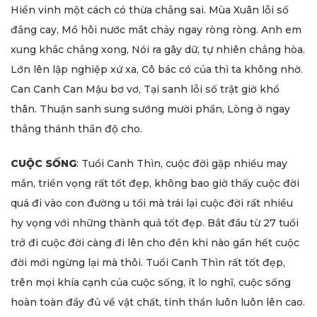
Hiển vinh một cách có thừa chẳng sai. Mùa Xuân lỗi số
đắng cay, Mồ hôi nước mắt chảy ngay ròng ròng. Anh em
xung khắc chẳng xong, Nói ra gây dữ, tự nhiên chẳng hòa.
Lớn lên lập nghiệp xứ xa, Cô bác có của thì ta không nhờ.
Can Canh Can Mậu bơ vơ, Tại sanh lỗi số trật giờ khổ
thân. Thuận sanh sung sướng mười phần, Lòng ở ngay
thẳng thánh thần độ cho.
CUỘC SỐNG
: Tuổi Canh Thìn, cuộc đời gặp nhiều may
mắn, triển vọng rất tốt đẹp, không bao giờ thấy cuộc đời
quá đi vào con đường u tối mà trái lại cuộc đời rất nhiều
hy vọng với những thành quả tốt đẹp. Bắt đầu từ 27 tuổi
trở đi cuộc đời càng đi lên cho đền khi nào gần hết cuộc
đời mới ngừng lại mà thôi. Tuổi Canh Thìn rất tốt đẹp,
trên mọi khía cạnh của cuộc sống, ít lo nghĩ, cuộc sống
hoàn toàn đầy đủ về vật chất, tinh thần luôn luôn lên cao.