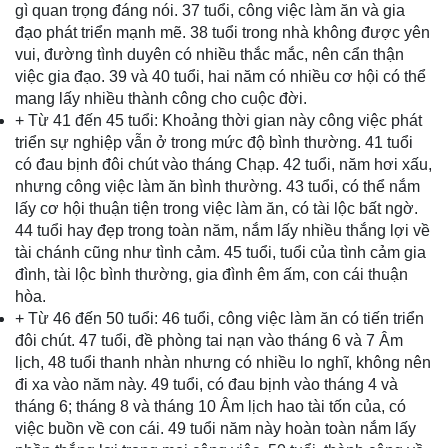
gì quan trọng đáng nói. 37 tuổi, công việc làm ăn và gia
đạo phát triển mạnh mẽ. 38 tuổi trong nhà không được yên
vui, đường tình duyên có nhiều thắc mắc, nên cẩn thận
việc gia đạo. 39 và 40 tuổi, hai năm có nhiều cơ hội có thể
mang lấy nhiều thành công cho cuộc đời.
+ Từ 41 đến 45 tuổi: Khoảng thời gian này công việc phát
triển sự nghiệp vẫn ở trong mức độ bình thường. 41 tuổi
có đau bịnh đôi chút vào tháng Chạp. 42 tuổi, năm hơi xấu,
nhưng công việc làm ăn bình thường. 43 tuổi, có thể nắm
lấy cơ hội thuận tiện trong việc làm ăn, có tài lộc bất ngờ.
44 tuổi hay đẹp trong toàn năm, nắm lấy nhiều thắng lợi về
tài chánh cũng như tình cảm. 45 tuổi, tuổi của tình cảm gia
đình, tài lộc bình thường, gia đình êm ấm, con cái thuận
hòa.
+ Từ 46 đến 50 tuổi: 46 tuổi, công việc làm ăn có tiến triển
đôi chút. 47 tuổi, đề phòng tai nạn vào tháng 6 và 7 Âm
lịch, 48 tuổi thanh nhàn nhưng có nhiều lo nghĩ, không nên
đi xa vào năm này. 49 tuổi, có đau bịnh vào tháng 4 và
tháng 6; tháng 8 và tháng 10 Âm lịch hao tài tốn của, có
việc buồn về con cái. 49 tuổi năm này hoàn toàn nắm lấy