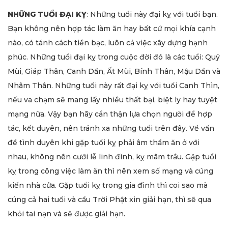
NHỮNG TUỔI ĐẠI KỴ
: Những tuổi này đại kỵ với tuổi bạn.
Bạn không nên hợp tác làm ăn hay bất cứ mọi khía cạnh
nào, có tánh cách tiền bạc, luôn cả việc xây dựng hạnh
phúc. Những tuổi đại kỵ trong cuộc đời đó là các tuổi: Quý
Mùi, Giáp Thân, Canh Dần, Ất Mùi, Bính Thân, Mậu Dần và
Nhâm Thân. Những tuổi này rất đại kỵ với tuổi Canh Thìn,
nếu va chạm sẽ mang lấy nhiều thất bại, biệt ly hay tuyệt
mạng nữa. Vậy bạn hãy cẩn thận lựa chọn người để hợp
tác, kết duyên, nên tránh xa những tuổi trên đây. Về vấn
đề tình duyên khi gặp tuổi kỵ phải âm thầm ăn ở với
nhau, không nên cưới lễ linh đình, kỵ mâm trầu. Gặp tuổi
kỵ trong công việc làm ăn thì nên xem số mạng và cúng
kiến nhà cửa. Gặp tuổi kỵ trong gia đình thì coi sao mà
cúng cả hai tuổi và cầu Trời Phật xin giải hạn, thì sẽ qua
khỏi tai nạn và sẽ được giải hạn.