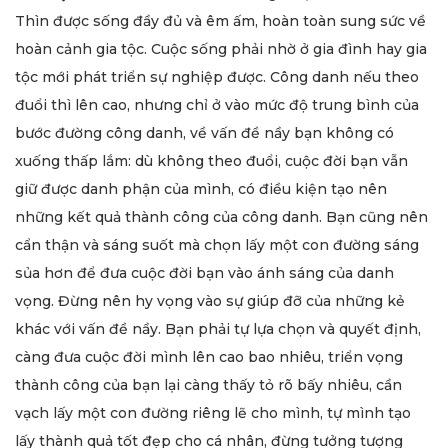
Thìn được sống đầy đủ và êm ấm, hoàn toàn sung sức về
hoàn cảnh gia tộc. Cuộc sống phải nhờ ở gia đình hay gia
tộc mới phát triển sự nghiệp được. Công danh nếu theo
đuổi thì lên cao, nhưng chỉ ở vào mức độ trung bình của
bước đường công danh, về vấn đề nầy bạn không có
xuống thấp lắm: dù không theo đuổi, cuộc đời bạn vẫn
giữ được danh phận của mình, có điều kiện tạo nên
những kết quả thành công của công danh. Bạn cũng nên
cẩn thận và sáng suốt mà chọn lấy một con đường sáng
sủa hơn để đưa cuộc đời bạn vào ánh sáng của danh
vọng. Đừng nên hy vọng vào sự giúp đỡ của những kẻ
khác với vấn đề nầy. Bạn phải tự lựa chọn và quyết định,
càng đưa cuộc đời mình lên cao bao nhiêu, triển vọng
thành công của bạn lại càng thấy tỏ rõ bấy nhiêu, cần
vạch lấy một con đường riêng lẽ cho mình, tự mình tạo
lấy thành quả tốt đẹp cho cá nhân, đừng tưởng tượng