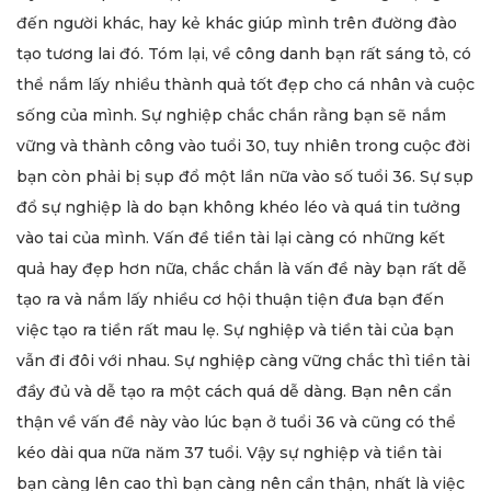
đến người khác, hay kẻ khác giúp mình trên đường đào
tạo tương lai đó. Tóm lại, về công danh bạn rất sáng tỏ, có
thể nắm lấy nhiều thành quả tốt đẹp cho cá nhân và cuộc
sống của mình. Sự nghiệp chắc chắn rằng bạn sẽ nắm
vững và thành công vào tuổi 30, tuy nhiên trong cuộc đời
bạn còn phải bị sụp đổ một lần nữa vào số tuổi 36. Sự sụp
đổ sự nghiệp là do bạn không khéo léo và quá tin tưởng
vào tai của mình. Vấn đề tiền tài lại càng có những kết
quả hay đẹp hơn nữa, chắc chắn là vấn đề này bạn rất dễ
tạo ra và nắm lấy nhiều cơ hội thuận tiện đưa bạn đến
việc tạo ra tiền rất mau lẹ. Sự nghiệp và tiền tài của bạn
vẫn đi đôi với nhau. Sự nghiệp càng vững chắc thì tiền tài
đầy đủ và dễ tạo ra một cách quá dễ dàng. Bạn nên cẩn
thận về vấn đề này vào lúc bạn ở tuổi 36 và cũng có thể
kéo dài qua nữa năm 37 tuổi. Vậy sự nghiệp và tiền tài
bạn càng lên cao thì bạn càng nên cẩn thận, nhất là việc