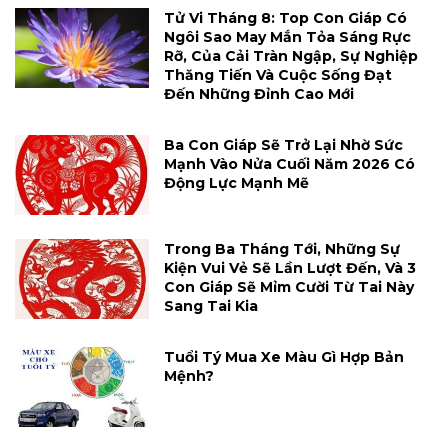
Tử Vi Tháng 8: Top Con Giáp Có
Ngôi Sao May Mắn Tỏa Sáng Rực
Rỡ, Của Cải Tràn Ngập, Sự Nghiệp
Thăng Tiến Và Cuộc Sống Đạt
Đến Những Đỉnh Cao Mới
Ba Con Giáp Sẽ Trở Lại Nhờ Sức
Mạnh Vào Nửa Cuối Năm 2026 Có
Động Lực Mạnh Mẽ
Trong Ba Tháng Tới, Những Sự
Kiện Vui Vẻ Sẽ Lần Lượt Đến, Và 3
Con Giáp Sẽ Mỉm Cười Từ Tai Này
Sang Tai Kia
Tuổi Tý Mua Xe Màu Gì Hợp Bản
Mệnh?