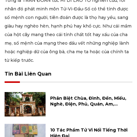
Tống là TRẦN ĐOÀN tức HI DI LÃO TỔ nghiên cứu, rồi
nhân đó phát minh môn Tử-Vi-Đẩu-Số có thể tính được
số mệnh con người, tiên đoán được là thọ hay yểu, sang
giàu hay nghèo hèn, hạnh phú hay khổ cực. Như cái mầm
của hột cây mang theo cái tính chất tốt hay xấu của cha
mẹ, số mệnh của mạng theo dấu vết những nghiệp lành
hoặc nghiệp dữ của ông bà, cha mẹ ta hoặc của chính ta
từ kiếp trước.
Tin Bài Liên Quan
Phân Biệt Chùa, Đình, Đền, Miếu,
Nghè, Điện, Phủ, Quán, Am,…
10 Tác Phẩm Tử Vi Nổi Tiếng Thời
Hiện Đại