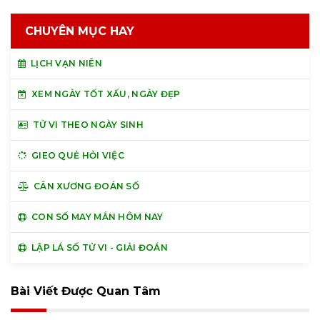
CHUYÊN MỤC HAY
LỊCH VẠN NIÊN
XEM NGÀY TỐT XẤU, NGÀY ĐẸP
TỬ VI THEO NGÀY SINH
GIEO QUẺ HỎI VIỆC
CÂN XƯƠNG ĐOÁN SỐ
CON SỐ MAY MẮN HÔM NAY
LẬP LÁ SỐ TỬ VI - GIẢI ĐOÁN
Bài Viết Được Quan Tâm