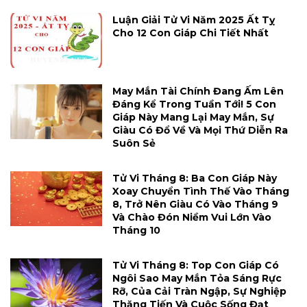
Luận Giải Tử Vi Năm 2025 Ất Tỵ
Cho 12 Con Giáp Chi Tiết Nhất
May Mắn Tài Chính Đang Ấm Lên
Đáng Kể Trong Tuần Tới! 5 Con
Giáp Này Mang Lại May Mắn, Sự
Giàu Có Đổ Về Và Mọi Thứ Diễn Ra
Suôn Sẻ
Tử Vi Tháng 8: Ba Con Giáp Này
Xoay Chuyển Tình Thế Vào Tháng
8, Trở Nên Giàu Có Vào Tháng 9
Và Chào Đón Niềm Vui Lớn Vào
Tháng 10
Tử Vi Tháng 8: Top Con Giáp Có
Ngôi Sao May Mắn Tỏa Sáng Rực
Rỡ, Của Cải Tràn Ngập, Sự Nghiệp
Thăng Tiến Và Cuộc Sống Đạt