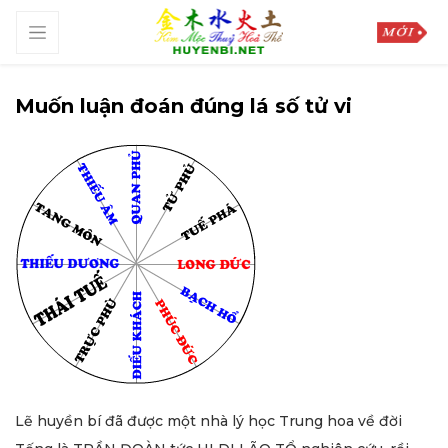
Muốn luận đoán đúng lá số tử vi
Lẽ huyền bí đã được một nhà lý học Trung hoa về đời