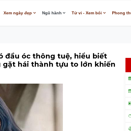
Xem ngày đẹp
Ngũ hành
Tử vi - Xem bói
Phong th
đầu óc thông tuệ, hiểu biết
gặt hái thành tựu to lớn khiến