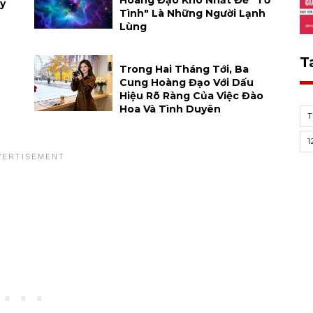
Hoàng Đạo Khó Nhất Để "tỏ
y
Tình" Là Những Người Lạnh
Lùng
T
Trong Hai Tháng Tới, Ba
Cung Hoàng Đạo Với Dấu
Hiệu Rõ Ràng Của Việc Đào
Hoa Và Tình Duyên
1