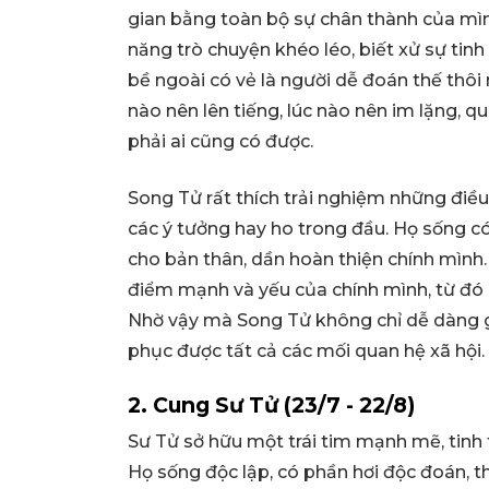
gian bằng toàn bộ sự chân thành của mì
năng trò chuyện khéo léo, biết xử sự tin
bề ngoài có vẻ là người dễ đoán thế thôi 
nào nên lên tiếng, lúc nào nên im lặng, 
phải ai cũng có được.
Song Tử rất thích trải nghiệm những điề
các ý tưởng hay ho trong đầu. Họ sống có 
cho bản thân, dần hoàn thiện chính mình.
điểm mạnh và yếu của chính mình, từ đó
Nhờ vậy mà Song Tử không chỉ dễ dàng g
phục được tất cả các mối quan hệ xã hội.
2. Cung Sư Tử (23/7 - 22/8)
Sư Tử sở hữu một trái tim mạnh mẽ, tinh 
Họ sống độc lập, có phần hơi độc đoán, 