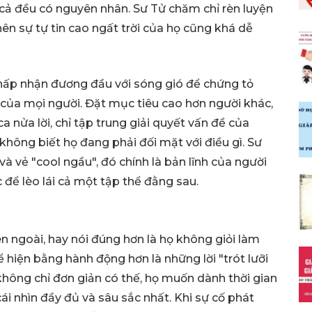
 cả đều có nguyên nhân. Sư Tử chăm chỉ rèn luyện
n sự tự tin cao ngất trời của họ cũng khá dễ
hấp nhận đương đầu với sóng gió để chứng tỏ
của mọi người. Đặt mục tiêu cao hơn người khác,
nửa lời, chỉ tập trung giải quyết vấn đề của
không biết họ đang phải đối mặt với điều gì. Sư
à vẻ "cool ngầu", đó chính là bản lĩnh của người
ể lèo lái cả một tập thể đằng sau.
n ngoài, hay nói đúng hơn là họ không giỏi làm
hiện bằng hành động hơn là những lời "trót lưỡi
hông chỉ đơn giản có thế, họ muốn dành thời gian
cái nhìn đầy đủ và sâu sắc nhất. Khi sự cố phát