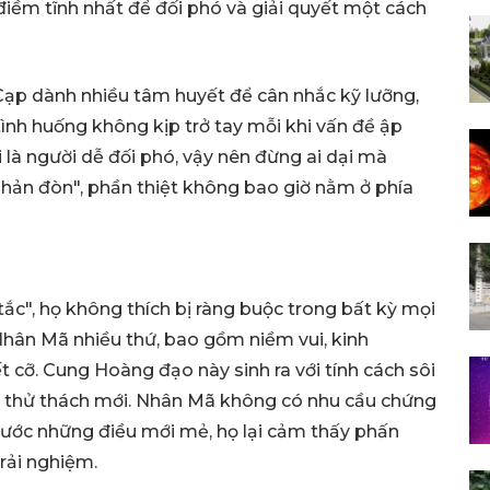
 điềm tĩnh nhất để đối phó và giải quyết một cách
 Cạp dành nhiều tâm huyết để cân nhắc kỹ lưỡng,
tình huống không kịp trở tay mỗi khi vấn đề ập
là người dễ đối phó, vậy nên đừng ai dại mà
hản đòn", phần thiệt không bao giờ nằm ở phía
ắc", họ không thích bị ràng buộc trong bất kỳ mọi
hân Mã nhiều thứ, bao gồm niềm vui, kinh
 cỡ. Cung Hoàng đạo này sinh ra với tính cách sôi
ng thử thách mới. Nhân Mã không có nhu cầu chứng
 trước những điều mới mẻ, họ lại cảm thấy phấn
trải nghiệm.