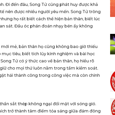
nh. Đi đến đâu, Song Tử cũng phát huy được khả
h tế nên được nhiều người yêu mến. Song Tử trông
nhưng họ rất biết cách thể hiện bản thân, biết lúc
quan sát. Đầu óc phán đoán nhạy bén ấy không
u mới mẻ, bản thân họ cũng không bao giờ thiếu
mục tiêu, biết tích lũy kinh nghiệm và bài học
 Song Tử có ý thức cao về bản thân, họ hiểu rõ
 giữ cho mọi thứ luôn nằm trong tầm kiểm soát.
ặt hái thành công trong công việc mà còn chinh
thần sắt thép không ngại đối mặt với sóng gió.
thích trở thành tâm điểm tỏa sáng giữa đám đông