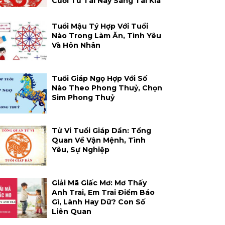
Cười Từ Tai Này Sang Tai Kia
Tuổi Mậu Tý Hợp Với Tuổi
Nào Trong Làm Ăn, Tình Yêu
Và Hôn Nhân
Tuổi Giáp Ngọ Hợp Với Số
Nào Theo Phong Thuỷ, Chọn
Sim Phong Thuỷ
Tử Vi Tuổi Giáp Dần: Tổng
Quan Về Vận Mệnh, Tình
Yêu, Sự Nghiệp
Giải Mã Giấc Mơ: Mơ Thấy
Anh Trai, Em Trai Điềm Báo
Gì, Lành Hay Dữ? Con Số
Liên Quan