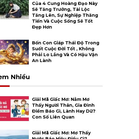
Của 4 Cung Hoàng Đạo Này
Sẽ Tăng Trưởng, Tài Lộc
Tăng Lên, Sự Nghiệp Thăng
Tiến Và Cuộc Sống Sẽ Tốt
Đẹp Hơn
Bốn Con Giáp Thái Độ Trong
Suốt Cuộc Đời Tốt , Không
Phải Lo Lắng Và Có Hậu Vận
An Lành
em Nhiều
Giải Mã Giấc Mơ: Nằm Mơ
Thấy Người Thân, Gia Đình
Điềm Báo Gì, Lành Hay Dữ?
Con Số Liên Quan
Giải Mã Giấc Mơ: Mơ Thấy
Nước Báo Hiệu Điều Gì?