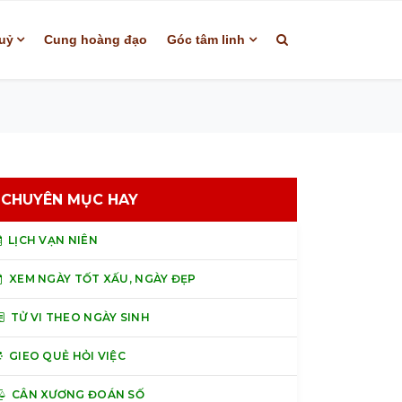
uỷ
Cung hoàng đạo
Góc tâm linh
CHUYÊN MỤC HAY
LỊCH VẠN NIÊN
XEM NGÀY TỐT XẤU, NGÀY ĐẸP
TỬ VI THEO NGÀY SINH
GIEO QUẺ HỎI VIỆC
CÂN XƯƠNG ĐOÁN SỐ