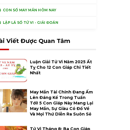
CON SỐ MAY MẮN HÔM NAY
LẬP LÁ SỐ TỬ VI - GIẢI ĐOÁN
ài Viết Được Quan Tâm
Luận Giải Tử Vi Năm 2025 Ất
Tỵ Cho 12 Con Giáp Chi Tiết
Nhất
May Mắn Tài Chính Đang Ấm
Lên Đáng Kể Trong Tuần
Tới! 5 Con Giáp Này Mang Lại
May Mắn, Sự Giàu Có Đổ Về
Và Mọi Thứ Diễn Ra Suôn Sẻ
Tử Vi Tháng 8: Ba Con Giáp