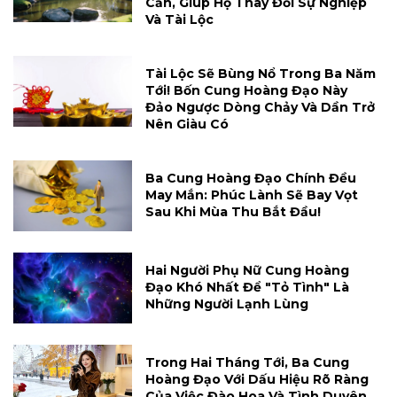
Cản, Giúp Họ Thay Đổi Sự Nghiệp
Và Tài Lộc
Tài Lộc Sẽ Bùng Nổ Trong Ba Năm
Tới! Bốn Cung Hoàng Đạo Này
Đảo Ngược Dòng Chảy Và Dần Trở
Nên Giàu Có
Ba Cung Hoàng Đạo Chính Đều
May Mắn: Phúc Lành Sẽ Bay Vọt
Sau Khi Mùa Thu Bắt Đầu!
Hai Người Phụ Nữ Cung Hoàng
Đạo Khó Nhất Để "tỏ Tình" Là
Những Người Lạnh Lùng
Trong Hai Tháng Tới, Ba Cung
Hoàng Đạo Với Dấu Hiệu Rõ Ràng
Của Việc Đào Hoa Và Tình Duyên