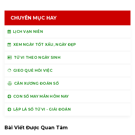
CHUYÊN MỤC HAY
LỊCH VẠN NIÊN
XEM NGÀY TỐT XẤU, NGÀY ĐẸP
TỬ VI THEO NGÀY SINH
GIEO QUẺ HỎI VIỆC
CÂN XƯƠNG ĐOÁN SỐ
CON SỐ MAY MẮN HÔM NAY
LẬP LÁ SỐ TỬ VI - GIẢI ĐOÁN
Bài Viết Được Quan Tâm