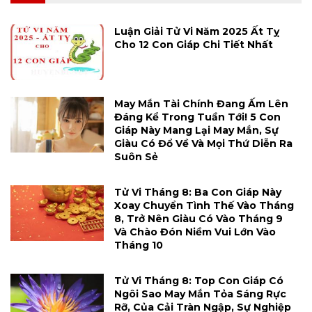
Luận Giải Tử Vi Năm 2025 Ất Tỵ
Cho 12 Con Giáp Chi Tiết Nhất
May Mắn Tài Chính Đang Ấm Lên
Đáng Kể Trong Tuần Tới! 5 Con
Giáp Này Mang Lại May Mắn, Sự
Giàu Có Đổ Về Và Mọi Thứ Diễn Ra
Suôn Sẻ
Tử Vi Tháng 8: Ba Con Giáp Này
Xoay Chuyển Tình Thế Vào Tháng
8, Trở Nên Giàu Có Vào Tháng 9
Và Chào Đón Niềm Vui Lớn Vào
Tháng 10
Tử Vi Tháng 8: Top Con Giáp Có
Ngôi Sao May Mắn Tỏa Sáng Rực
Rỡ, Của Cải Tràn Ngập, Sự Nghiệp