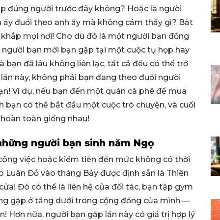
p đúng người trước đây không? Hoặc là người
nh ấy đuổi theo anh ấy mà không cảm thấy gì? Bắt
 khắp mọi nơi! Cho dù đó là một người bạn đồng
 người bạn mới bạn gặp tại một cuộc tụ họp hay
bạn đã lâu không liên lạc, tất cả đều có thể trở
 lần này, không phải bạn đang theo đuổi người
bạn! Ví dụ, nếu bạn đến một quán cà phê để mua
h bạn có thể bắt đầu một cuộc trò chuyện, và cuối
 hoàn toàn giống nhau!
 những người bạn sinh năm Ngọ
 công việc hoặc kiếm tiền đến mức không có thời
ao Luân Đỏ vào tháng Bảy được định sẵn là Thiên
ửa! Đó có thể là liên hệ của đối tác, bạn tập gym
ng gặp ở tầng dưới trong cộng đồng của mình —
n! Hơn nữa, người bạn gặp lần này có giá trị hợp lý