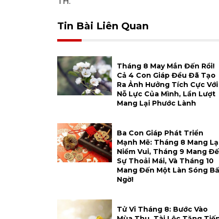
TH.
Tin Bài Liên Quan
Tháng 8 May Mắn Đến Rồi!
Cả 4 Con Giáp Đều Đã Tạo
Ra Ảnh Hưởng Tích Cực Với
Nỗ Lực Của Mình, Lần Lượt
Mang Lại Phước Lành
Ba Con Giáp Phát Triển
Mạnh Mẽ: Tháng 8 Mang Lạ
Niềm Vui, Tháng 9 Mang Đ
Sự Thoải Mái, Và Tháng 10
Mang Đến Một Làn Sóng Bấ
Ngờ!
Tử Vi Tháng 8: Bước Vào
Mùa Thu, Tài Lộc Tăng Tiến