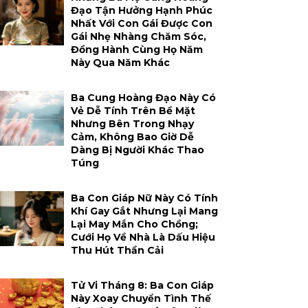
Đạo Tận Hưởng Hạnh Phúc
Nhất Với Con Gái Được Con
Gái Nhẹ Nhàng Chăm Sóc,
Đồng Hành Cùng Họ Năm
Này Qua Năm Khác
Ba Cung Hoàng Đạo Này Có
Vẻ Dễ Tính Trên Bề Mặt
Nhưng Bên Trong Nhạy
Cảm, Không Bao Giờ Dễ
Dàng Bị Người Khác Thao
Túng
Ba Con Giáp Nữ Này Có Tính
Khí Gay Gắt Nhưng Lại Mang
Lại May Mắn Cho Chồng;
Cưới Họ Về Nhà Là Dấu Hiệu
Thu Hút Thần Cải
Tử Vi Tháng 8: Ba Con Giáp
Này Xoay Chuyển Tình Thế