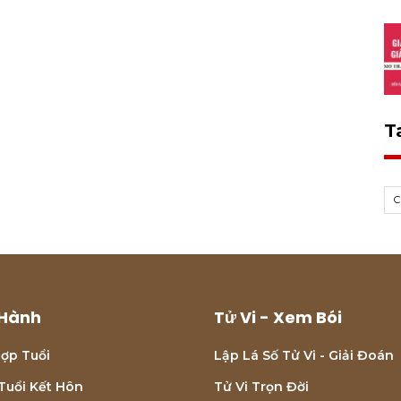
T
C
Hành
Tử Vi - Xem Bói
ợp Tuổi
Lập Lá Số Tử Vi - Giải Đoán
Tuổi Kết Hôn
Tử Vi Trọn Đời