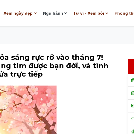
Xem ngày đẹp
Ngũ hành
Tử vi - Xem bói
Phong th
ỏa sáng rực rỡ vào tháng 7!
ng tìm được bạn đời, và tình
ửa trực tiếp