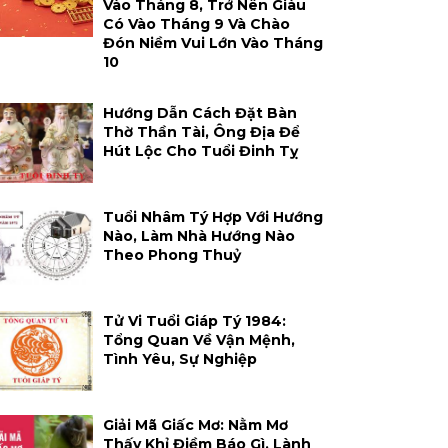
Vào Tháng 8, Trở Nên Giàu
Có Vào Tháng 9 Và Chào
Đón Niềm Vui Lớn Vào Tháng
10
Hướng Dẫn Cách Đặt Bàn
Thờ Thần Tài, Ông Địa Để
Hút Lộc Cho Tuổi Đinh Tỵ
Tuổi Nhâm Tý Hợp Với Hướng
Nào, Làm Nhà Hướng Nào
Theo Phong Thuỷ
Tử Vi Tuổi Giáp Tý 1984:
Tổng Quan Về Vận Mệnh,
Tình Yêu, Sự Nghiệp
Giải Mã Giấc Mơ: Nằm Mơ
Thấy Khỉ Điềm Báo Gì, Lành