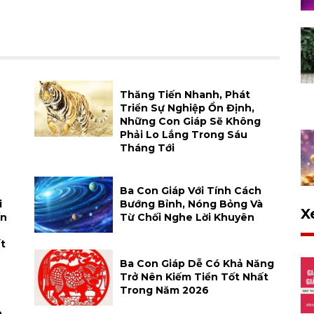
Thăng Tiến Nhanh, Phát
Triển Sự Nghiệp Ổn Định,
Những Con Giáp Sẽ Không
Phải Lo Lắng Trong Sáu
Tháng Tới
Ba Con Giáp Với Tính Cách
i
Bướng Bỉnh, Nóng Bỏng Và
X
ến
Từ Chối Nghe Lời Khuyên
t
Ba Con Giáp Dễ Có Khả Năng
Trở Nên Kiếm Tiền Tốt Nhất
Trong Năm 2026
,