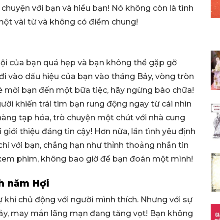
i chuyện với bạn và hiểu bạn! Nó không còn là tình
một vài từ và không có điểm chung!
hội của bạn quá hẹp và bạn không thể gặp gỡ
i vào dấu hiệu của bạn vào tháng Bảy, vòng tròn
bè mời bạn đến một bữa tiệc, hãy ngừng bào chữa!
ười khiến trái tim bạn rung động ngay từ cái nhìn
hàng tạp hóa, trò chuyện một chút với nhà cung
giới thiệu đáng tin cậy! Hơn nữa, lần tình yêu định
chí với bạn, chẳng hạn như thỉnh thoảng nhắn tin
, xem phim, không bao giờ để bạn đoán một mình!
nh năm Hợi
ự khi chủ động với người mình thích. Nhưng với sự
ảy, may mắn lãng mạn đang tăng vọt! Bạn không