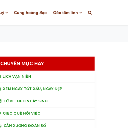
uỷ
Cung hoàng đạo
Góc tâm linh
CHUYÊN MỤC HAY
LỊCH VẠN NIÊN
XEM NGÀY TỐT XẤU, NGÀY ĐẸP
TỬ VI THEO NGÀY SINH
GIEO QUẺ HỎI VIỆC
CÂN XƯƠNG ĐOÁN SỐ