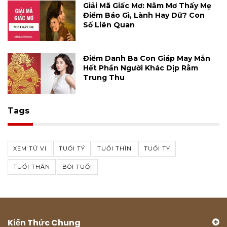
Giải Mã Giấc Mơ: Nằm Mơ Thấy Mẹ
Điềm Báo Gì, Lành Hay Dữ? Con
Số Liên Quan
Điểm Danh Ba Con Giáp May Mắn
Hết Phần Người Khác Dịp Rằm
Trung Thu
Tags
XEM TỬ VI
TUỔI TÝ
TUỔI THÌN
TUỔI TỴ
TUỔI THÂN
BÓI TUỔI
Kiến Thức Chung