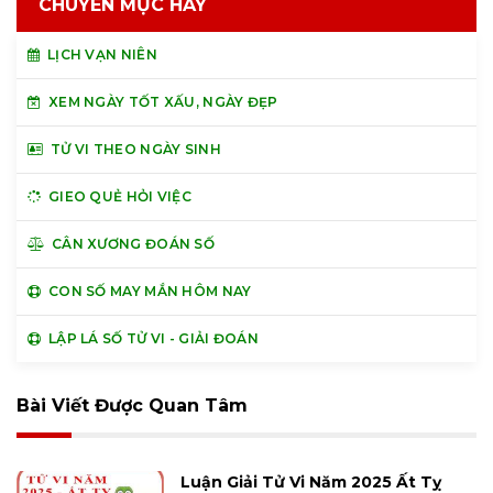
CHUYÊN MỤC HAY
LỊCH VẠN NIÊN
XEM NGÀY TỐT XẤU, NGÀY ĐẸP
TỬ VI THEO NGÀY SINH
GIEO QUẺ HỎI VIỆC
CÂN XƯƠNG ĐOÁN SỐ
CON SỐ MAY MẮN HÔM NAY
LẬP LÁ SỐ TỬ VI - GIẢI ĐOÁN
Bài Viết Được Quan Tâm
Luận Giải Tử Vi Năm 2025 Ất Tỵ