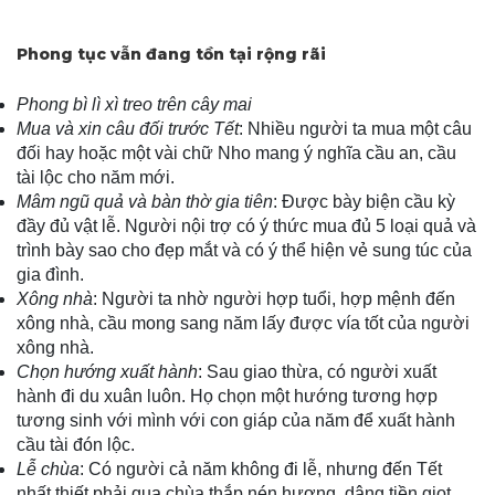
Phong tục vẫn đang tồn tại rộng rãi
Phong bì lì xì treo trên cây mai
Mua và xin câu đối trước Tết
: Nhiều người ta mua một câu
đối hay hoặc một vài chữ Nho mang ý nghĩa cầu an, cầu
tài lộc cho năm mới.
Mâm ngũ quả và bàn thờ gia tiên
: Được bày biện cầu kỳ
đầy đủ vật lễ. Người nội trợ có ý thức mua đủ 5 loại quả và
trình bày sao cho đẹp mắt và có ý thể hiện vẻ sung túc của
gia đình.
Xông nhà
: Người ta nhờ người hợp tuổi, hợp mệnh đến
xông nhà, cầu mong sang năm lấy được vía tốt của người
xông nhà.
Chọn hướng xuất hành
: Sau giao thừa, có người xuất
hành đi du xuân luôn. Họ chọn một hướng tương hợp
tương sinh với mình với con giáp của năm để xuất hành
cầu tài đón lộc.
Lễ chùa
: Có người cả năm không đi lễ, nhưng đến Tết
nhất thiết phải qua chùa thắp nén hương, dâng tiền giọt