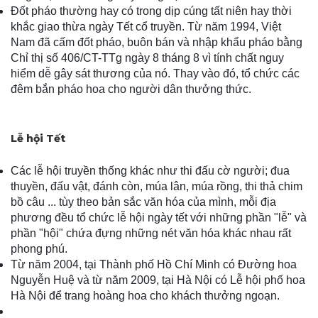
Đốt pháo thường hay có trong dịp cúng tất niên hay thời
khắc giao thừa ngày Tết cổ truyền. Từ năm 1994, Việt
Nam đã cấm đốt pháo, buôn bán và nhập khẩu pháo bằng
Chỉ thị số 406/CT-TTg ngày 8 tháng 8 vì tính chất nguy
hiểm dễ gây sát thương của nó. Thay vào đó, tổ chức các
đêm bắn pháo hoa cho người dân thưởng thức.
Lễ hội Tết
Các lễ hội truyền thống khác như thi đấu cờ người; đua
thuyền, đấu vật, đánh còn, múa lân, múa rồng, thi thả chim
bồ câu ... tùy theo bản sắc văn hóa của mình, mỗi địa
phương đều tổ chức lễ hội ngày tết với những phần "lễ" và
phần "hội" chứa đựng những nét văn hóa khác nhau rất
phong phú.
Từ năm 2004, tại Thành phố Hồ Chí Minh có Đường hoa
Nguyễn Huệ và từ năm 2009, tại Hà Nội có Lễ hội phố hoa
Hà Nội để trang hoàng hoa cho khách thưởng ngoạn.