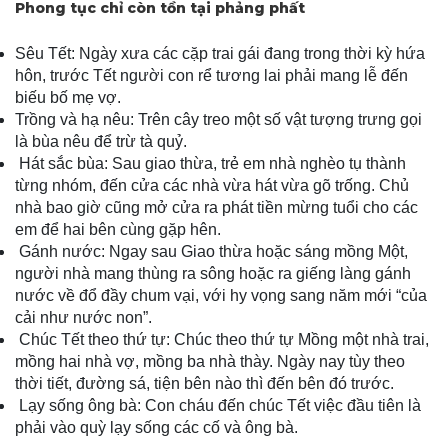
Phong tục chỉ còn tồn tại phảng phất
Sêu Tết: Ngày xưa các cặp trai gái đang trong thời kỳ hứa
hôn, trước Tết người con rể tương lai phải mang lễ đến
biếu bố mẹ vợ.
Trồng và hạ nêu: Trên cây treo một số vật tượng trưng gọi
là bùa nêu để trừ tà quỷ.
Hát sắc bùa: Sau giao thừa, trẻ em nhà nghèo tụ thành
từng nhóm, đến cửa các nhà vừa hát vừa gõ trống. Chủ
nhà bao giờ cũng mở cửa ra phát tiền mừng tuổi cho các
em để hai bên cùng gặp hên.
Gánh nước: Ngay sau Giao thừa hoặc sáng mồng Một,
người nhà mang thùng ra sông hoặc ra giếng làng gánh
nước về đổ đầy chum vại, với hy vọng sang năm mới “của
cải như nước non”.
Chúc Tết theo thứ tự: Chúc theo thứ tự Mồng một nhà trai,
mồng hai nhà vợ, mồng ba nhà thày. Ngày nay tùy theo
thời tiết, đường sá, tiện bên nào thì đến bên đó trước.
Lạy sống ông bà: Con cháu đến chúc Tết việc đầu tiên là
phải vào quỳ lạy sống các cố và ông bà.