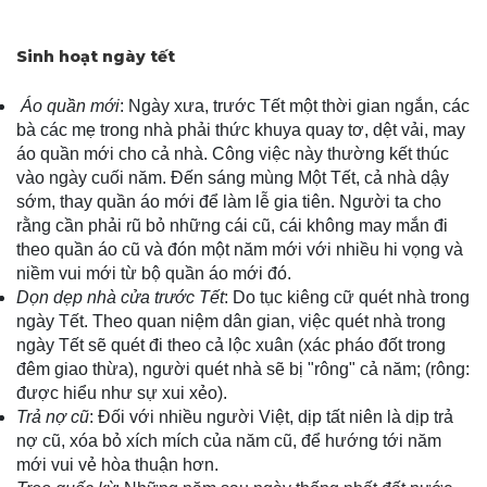
Sinh hoạt ngày tết
Áo quần mới
: Ngày xưa, trước Tết một thời gian ngắn, các
bà các mẹ trong nhà phải thức khuya quay tơ, dệt vải, may
áo quần mới cho cả nhà. Công việc này thường kết thúc
vào ngày cuối năm. Đến sáng mùng Một Tết, cả nhà dậy
sớm, thay quần áo mới để làm lễ gia tiên. Người ta cho
rằng cần phải rũ bỏ những cái cũ, cái không may mắn đi
theo quần áo cũ và đón một năm mới với nhiều hi vọng và
niềm vui mới từ bộ quần áo mới đó.
Dọn dẹp nhà cửa trước Tết
: Do tục kiêng cữ quét nhà trong
ngày Tết. Theo quan niệm dân gian, việc quét nhà trong
ngày Tết sẽ quét đi theo cả lộc xuân (xác pháo đốt trong
đêm giao thừa), người quét nhà sẽ bị "rông" cả năm; (rông:
được hiểu như sự xui xẻo).
Trả nợ cũ
: Đối với nhiều người Việt, dịp tất niên là dịp trả
nợ cũ, xóa bỏ xích mích của năm cũ, để hướng tới năm
mới vui vẻ hòa thuận hơn.