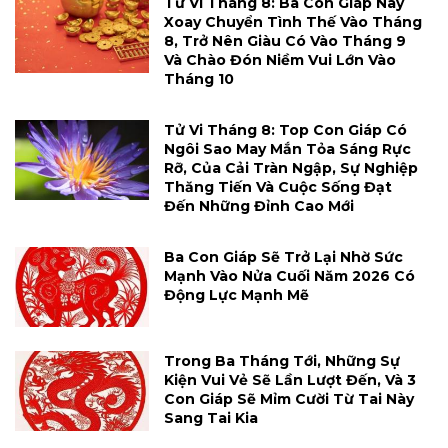
Tử Vi Tháng 8: Ba Con Giáp Này
Xoay Chuyển Tình Thế Vào Tháng
8, Trở Nên Giàu Có Vào Tháng 9
Và Chào Đón Niềm Vui Lớn Vào
Tháng 10
Tử Vi Tháng 8: Top Con Giáp Có
Ngôi Sao May Mắn Tỏa Sáng Rực
Rỡ, Của Cải Tràn Ngập, Sự Nghiệp
Thăng Tiến Và Cuộc Sống Đạt
Đến Những Đỉnh Cao Mới
Ba Con Giáp Sẽ Trở Lại Nhờ Sức
Mạnh Vào Nửa Cuối Năm 2026 Có
Động Lực Mạnh Mẽ
Trong Ba Tháng Tới, Những Sự
Kiện Vui Vẻ Sẽ Lần Lượt Đến, Và 3
Con Giáp Sẽ Mỉm Cười Từ Tai Này
Sang Tai Kia