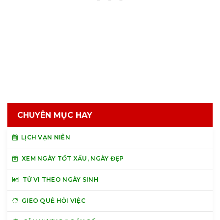
CHUYÊN MỤC HAY
LỊCH VẠN NIÊN
XEM NGÀY TỐT XẤU, NGÀY ĐẸP
TỬ VI THEO NGÀY SINH
GIEO QUẺ HỎI VIỆC