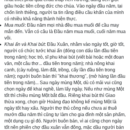
giầu hoặc tiền công đức cho chùa. Vào ngày đầu năm, tại
chốn linh thiêng, người ta tin rằng điều cầu khấn của mình
có nhiều khả năng thành hiện thực.
Mua muối
: Đầu năm mọi nhà đều mua muối để cầu may
mắn đến. Vẫn có câu là Đầu năm mua muối, cuối năm mua
vôi.
Khai ấn và Khai bút
: Đầu Xuân, nhằm vào ngày tốt, giờ tốt,
người có chức tước khai ấn (đóng con dấu lần đầu tiên
trong năm); học trò, sĩ phu khai bút (viết bài hoặc một đoạn
văn, một câu thơ... đầu tiên trong năm); nhà nông khai
canh, (cày ruộng, làm đất, trồng, cấy lần đầu tiên trong
năm); người buôn bán thì "khai thương", (mở hàng lần đầu
tiên trong năm)... Sau ngày mùng Một, dù có mải vui cũng
chọn ngày để khai nghề, làm lấy ngày. Nếu như mùng Một
tốt thì chiều mùng Một bắt đầu. Riêng khai bút thì Giao
thừa xong, chọn giờ Hoàng đạo không kể mùng Một là
ngày tốt hay xấu. Người thợ thủ công nếu chưa ai thuê
mướn đầu năm thì cũng tự làm cho gia đình một sản phẩm,
một dụng cụ gì đó. Người buôn bán, vì ai cũng chọn ngày
tốt nên phiên chợ đầu xuân vẫn đông, mặc dầu người bán