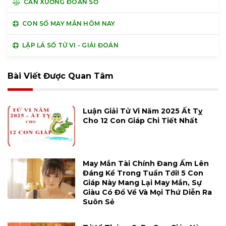
CÂN XƯƠNG ĐOÁN SỐ
CON SỐ MAY MẮN HÔM NAY
LẬP LÁ SỐ TỬ VI - GIẢI ĐOÁN
Bài Viết Được Quan Tâm
Luận Giải Tử Vi Năm 2025 Ất Tỵ
Cho 12 Con Giáp Chi Tiết Nhất
May Mắn Tài Chính Đang Ấm Lên
Đáng Kể Trong Tuần Tới! 5 Con
Giáp Này Mang Lại May Mắn, Sự
Giàu Có Đổ Về Và Mọi Thứ Diễn Ra
Suôn Sẻ