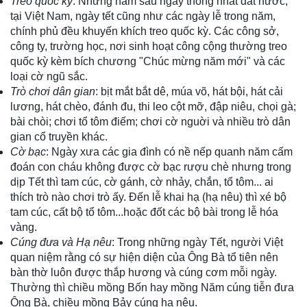
Treo quốc kỳ
: Những năm sau ngày thống nhất đất nước,
tại Việt Nam, ngày tết cũng như các ngày lễ trong năm,
chính phủ đều khuyến khích treo quốc kỳ. Các công sở,
công ty, trường học, nơi sinh hoạt công cộng thường treo
quốc kỳ kèm bích chương "Chúc mừng năm mới" và các
loại cờ ngũ sắc.
Trò chơi dân gian
: bịt mắt bắt dê, múa võ, hát bội, hát cải
lương, hát chèo, đánh đu, thi leo cột mỡ, đập niêu, chọi gà;
bài chòi; chơi tổ tôm điếm; chơi cờ nguời và nhiều trò dân
gian cổ truyền khác.
Cờ bạc
: Ngày xưa các gia đình có nề nếp quanh năm cấm
đoán con cháu không được cờ bạc rượu chè nhưng trong
dịp Tết thì tam cúc, cờ gánh, cờ nhảy, chắn, tổ tôm... ai
thích trò nào chơi trò ấy. Đến lễ khai hạ (hạ nêu) thì xé bộ
tam cúc, cất bộ tổ tôm...hoặc đốt các bộ bài trong lễ hóa
vàng.
Cúng đưa và Hạ nêu
: Trong những ngày Tết, người Việt
quan niệm rằng có sự hiện diện của Ông Bà tổ tiên nên
bàn thờ luôn được thắp hương và cúng cơm mỗi ngày.
Thường thì chiều mồng Bốn hay mồng Năm cúng tiễn đưa
Ông Bà, chiều mồng Bảy cúng hạ nêu.