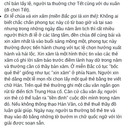
chỉ bán lấy lệ, người ta thuờng chợ Tết cùng với du xuân
(đi chơi Tết).
Đi lễ chùa và xin xăm (miền Bắc gọi là xin thẻ)
: Không ai
biết chắc chắn phong tục này có từ bao giờ và tại sao
nhưng trong những ngày đầu năm âm lịch thì rất nhiều
người thích đi lễ ở các lăng tẩm, đền chùa để cúng bái và
xin xăm nhất là vào buổi sáng mồng một, phong tục này
thường được tiến hành chung với tục lệ chọn hướng xuất
hành và hái lộc. Xin xăm là một hình thức tin vào các thẻ
xăm có ghi lời sấm báo trước điềm lành hay dữ trong năm
và thường cần có thầy bàn xăm. Ở miễn Bắc có tục "bốc
quẻ thẻ" giống như tục "xin xăm" ở phía Nam. Người xin
thẻ dâng một lễ mọn rồi chọn lấy một quẻ thẻ bằng tre viết
chữ Hán. Trên quẻ thẻ thường ghi một câu văn ngắn gọn
rút từ điển tích Trung Hoa cổ. Căn cứ câu văn ấy, người
xin thẻ có thể luận ra "tiền định" cuộc đời mình trong năm
đó. Nếu không thông thạo Hán Văn, có thể thuê thầy đồ
luận giải giúp. Ngày nay, người ta thường bỏ thẻ tre và
thay vào đó bằng những tờ bướm in chữ quốc ngữ với lời
giải được soạn sẵn.