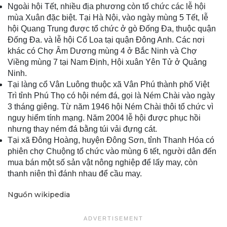
Ngoài hội Tết, nhiều địa phương còn tổ chức các lễ hội
mùa Xuân đặc biệt. Tại Hà Nội, vào ngày mùng 5 Tết, lễ
hội Quang Trung được tổ chức ở gò Đống Đa, thuộc quận
Đống Đa. và lễ hội Cổ Loa tại quận Đông Anh. Các nơi
khác có Chợ Âm Dương mùng 4 ở Bắc Ninh và Chợ
Viềng mùng 7 tại Nam Định, Hội xuân Yên Tử ở Quảng
Ninh.
Tại làng cổ Vân Luông thuộc xã Vân Phú thành phố Việt
Trì tỉnh Phú Thọ có hội ném đá, gọi là Ném Chài vào ngày
3 tháng giêng. Từ năm 1946 hội Ném Chài thôi tổ chức vì
nguy hiểm tính mạng. Năm 2004 lễ hội được phục hồi
nhưng thay ném đá bằng túi vải đựng cát.
Tại xã Đông Hoàng, huyện Đông Sơn, tỉnh Thanh Hóa có
phiên chợ Chuộng tổ chức vào mùng 6 tết, người dân đến
mua bán một số sản vật nông nghiệp để lấy may, còn
thanh niên thì đánh nhau để cầu may.
Nguồn wikipedia