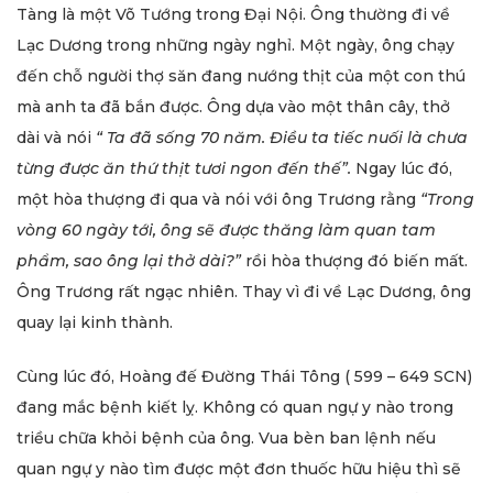
Tàng là một Võ Tướng trong Đại Nội. Ông thường đi về
Lạc Dương trong những ngày nghỉ. Một ngày, ông chạy
đến chỗ người thợ săn đang nướng thịt của một con thú
mà anh ta đã bắn được. Ông dựa vào một thân cây, thở
dài và nói
“ Ta đã sống 70 năm. Điều ta tiếc nuối là chưa
từng được ăn thứ thịt tươi ngon đến thế”.
Ngay lúc đó,
một hòa thượng đi qua và nói với ông Trương rằng
“Trong
vòng 60 ngày tới, ông sẽ được thăng làm quan tam
phẩm, sao ông lại thở dài?”
rồi hòa thượng đó biến mất.
Ông Trương rất ngạc nhiên. Thay vì đi về Lạc Dương, ông
quay lại kinh thành.
Cùng lúc đó, Hoàng đế Đường Thái Tông ( 599 – 649 SCN)
đang mắc bệnh kiết lỵ. Không có quan ngự y nào trong
triều chữa khỏi bệnh của ông. Vua bèn ban lệnh nếu
quan ngự y nào tìm được một đơn thuốc hữu hiệu thì sẽ