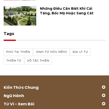
Những Điều Cần Biết Khi Cải
Táng, Bốc Mộ Hoặc Sang Cát
Tags
PHÚ TẠI THIÊN
SINH TỬ HỮU MÊHJ
ĐẠI LÝ TỰ
THIÊN TỬ
VÕ TẮC THIÊN
Kiến Thức Chung
Ngũ Hành
Tử Vi - Xem Bói