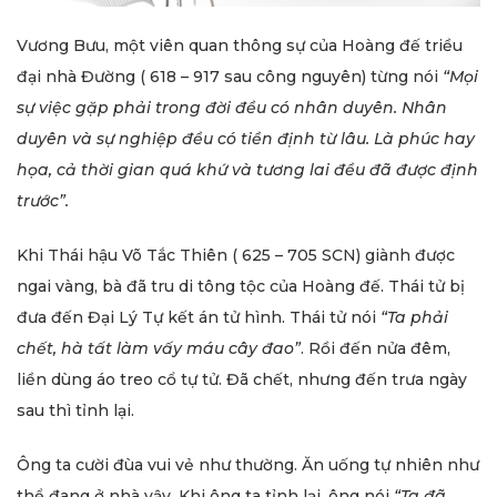
Vương Bưu, một viên quan thông sự của Hoàng đế triều
đại nhà Đường ( 618 – 917 sau công nguyên) từng nói
“Mọi
sự việc gặp phải trong đời đều có nhân duyên. Nhân
duyên và sự nghiệp đều có tiền định từ lâu. Là phúc hay
họa, cả thời gian quá khứ và tương lai đều đã được định
trước”.
Khi Thái hậu Võ Tắc Thiên ( 625 – 705 SCN) giành được
ngai vàng, bà đã tru di tông tộc của Hoàng đế. Thái tử bị
đưa đến Đại Lý Tự kết án tử hình. Thái tử nói
“Ta phải
chết, hà tất làm vấy máu cây đao”
. Rồi đến nửa đêm,
liền dùng áo treo cổ tự tử. Đã chết, nhưng đến trưa ngày
sau thì tỉnh lại.
Ông ta cười đùa vui vẻ như thường. Ăn uống tự nhiên như
thể đang ở nhà vậy. Khi ông ta tỉnh lại, ông nói
“Ta đã