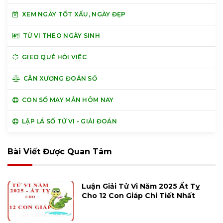
XEM NGÀY TỐT XẤU, NGÀY ĐẸP
TỬ VI THEO NGÀY SINH
GIEO QUẺ HỎI VIỆC
CÂN XƯƠNG ĐOÁN SỐ
CON SỐ MAY MẮN HÔM NAY
LẬP LÁ SỐ TỬ VI - GIẢI ĐOÁN
Bài Viết Được Quan Tâm
Luận Giải Tử Vi Năm 2025 Ất Tỵ
Cho 12 Con Giáp Chi Tiết Nhất