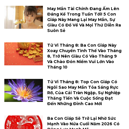
May Mắn Tài Chính Đang Ấm Lên
Đáng Kể Trong Tuần Tới! 5 Con
Giáp Này Mang Lại May Mắn, Sự
Giàu Có Đổ Về Và Mọi Thứ Diễn Ra
Suôn Sẻ
Tử Vi Tháng 8: Ba Con Giáp Này
Xoay Chuyển Tình Thế Vào Tháng
8, Trở Nên Giàu Có Vào Tháng 9
Và Chào Đón Niềm Vui Lớn Vào
Tháng 10
Tử Vi Tháng 8: Top Con Giáp Có
Ngôi Sao May Mắn Tỏa Sáng Rực
Rỡ, Của Cải Tràn Ngập, Sự Nghiệp
Thăng Tiến Và Cuộc Sống Đạt
Đến Những Đỉnh Cao Mới
Ba Con Giáp Sẽ Trở Lại Nhờ Sức
Mạnh Vào Nửa Cuối Năm 2026 Có