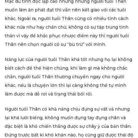
Mặc dù tính độc lập cao nhưng những người tuổi Thân
muốn làm ăn phát đạt thì vẫn nên kết giao với các tuổi
khác. Ngoài ra, người tuổi Thân cũng có nhiều tính cách
khác nữa như hay chần chừ, không có sự tập trung tinh
thần vì vậy để khắc phục nhược điểm này thì người tuổi
Thân nên chọn người có sự “bù trừ” với mình.
Năng lực của người tuổi Thân khá tốt nhưng họ lại không
biết cách để thể hiện chúng, khi làm gì mà không chắc
chắn, người tuổi Thân thường chuyển ngay cho người
khác, nếu là chuyện lớn thì lại càng không thể tự mình
làm được mà dễ rơi và trạng thái bối rối.
Người tuổi Thân có khả năng chịu đựng sự vất vả nhưng
lại khá lười biếng, không muốn đụng tay đụng chân và
đặc biệt là khó chiến thắng được sự chây ỳ của bản thân.
Đứng trước bất kì khó khăn nào, họ cũng giữ được thái độ