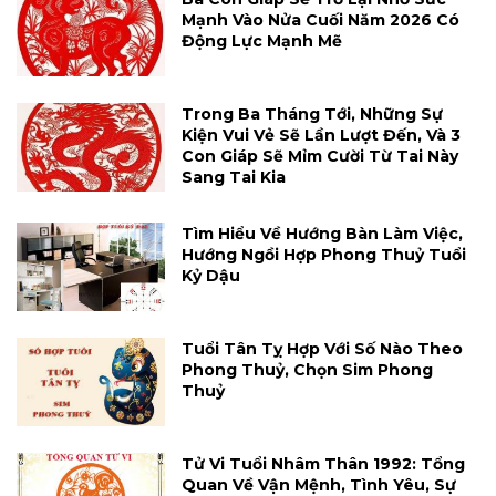
Mạnh Vào Nửa Cuối Năm 2026 Có
Động Lực Mạnh Mẽ
Trong Ba Tháng Tới, Những Sự
Kiện Vui Vẻ Sẽ Lần Lượt Đến, Và 3
Con Giáp Sẽ Mỉm Cười Từ Tai Này
Sang Tai Kia
Tìm Hiểu Về Hướng Bàn Làm Việc,
Hướng Ngồi Hợp Phong Thuỷ Tuổi
Kỷ Dậu
Tuổi Tân Tỵ Hợp Với Số Nào Theo
Phong Thuỷ, Chọn Sim Phong
Thuỷ
Tử Vi Tuổi Nhâm Thân 1992: Tổng
Quan Về Vận Mệnh, Tình Yêu, Sự