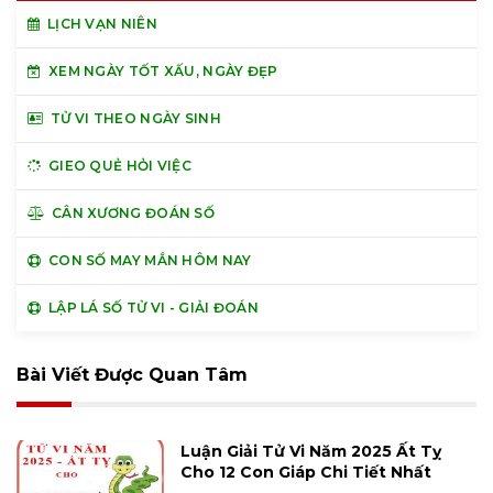
LỊCH VẠN NIÊN
XEM NGÀY TỐT XẤU, NGÀY ĐẸP
TỬ VI THEO NGÀY SINH
GIEO QUẺ HỎI VIỆC
CÂN XƯƠNG ĐOÁN SỐ
CON SỐ MAY MẮN HÔM NAY
LẬP LÁ SỐ TỬ VI - GIẢI ĐOÁN
Bài Viết Được Quan Tâm
Luận Giải Tử Vi Năm 2025 Ất Tỵ
Cho 12 Con Giáp Chi Tiết Nhất