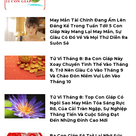
May Mắn Tài Chính Đang Ấm Lên
Đáng Kể Trong Tuần Tới! 5 Con
Giáp Này Mang Lại May Mắn, Sự
Giàu Có Đổ Về Và Mọi Thứ Diễn Ra
Suôn Sẻ
Tử Vi Tháng 8: Ba Con Giáp Này
Xoay Chuyển Tình Thế Vào Tháng
8, Trở Nên Giàu Có Vào Tháng 9
Và Chào Đón Niềm Vui Lớn Vào
Tháng 10
Tử Vi Tháng 8: Top Con Giáp Có
Ngôi Sao May Mắn Tỏa Sáng Rực
Rỡ, Của Cải Tràn Ngập, Sự Nghiệp
Thăng Tiến Và Cuộc Sống Đạt
Đến Những Đỉnh Cao Mới
Ba Con Giáp Sẽ Trở Lại Nhờ Sức