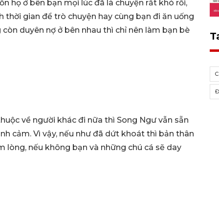
ốn họ ở bên bạn mọi lúc đã là chuyện rất khó rồi,
h thời gian để trò chuyện hay cùng bạn đi ăn uống
ng còn duyên nợ ở bên nhau thì chỉ nên làm bạn bè
T
thuộc về người khác đi nữa thì Song Ngư vẫn sẵn
ình cảm. Vì vậy, nếu như đã dứt khoát thì bản thân
ềm lòng, nếu không bạn và những chú cá sẽ day