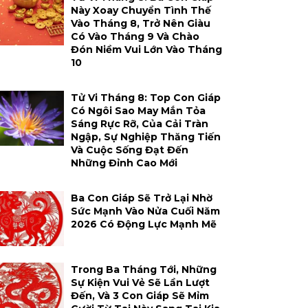
Này Xoay Chuyển Tình Thế
Vào Tháng 8, Trở Nên Giàu
Có Vào Tháng 9 Và Chào
Đón Niềm Vui Lớn Vào Tháng
10
Tử Vi Tháng 8: Top Con Giáp
Có Ngôi Sao May Mắn Tỏa
Sáng Rực Rỡ, Của Cải Tràn
Ngập, Sự Nghiệp Thăng Tiến
Và Cuộc Sống Đạt Đến
Những Đỉnh Cao Mới
Ba Con Giáp Sẽ Trở Lại Nhờ
Sức Mạnh Vào Nửa Cuối Năm
2026 Có Động Lực Mạnh Mẽ
Trong Ba Tháng Tới, Những
Sự Kiện Vui Vẻ Sẽ Lần Lượt
Đến, Và 3 Con Giáp Sẽ Mỉm