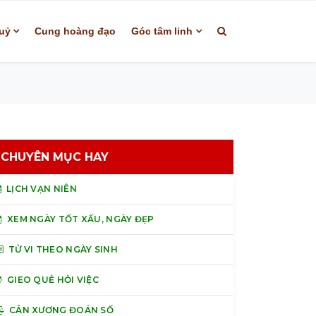
uỷ
Cung hoàng đạo
Góc tâm linh
CHUYÊN MỤC HAY
LỊCH VẠN NIÊN
XEM NGÀY TỐT XẤU, NGÀY ĐẸP
TỬ VI THEO NGÀY SINH
GIEO QUẺ HỎI VIỆC
CÂN XƯƠNG ĐOÁN SỐ