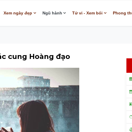
Xem ngày đẹp
Ngũ hành
Tử vi - Xem bói
Phong th
các cung Hoàng đạo