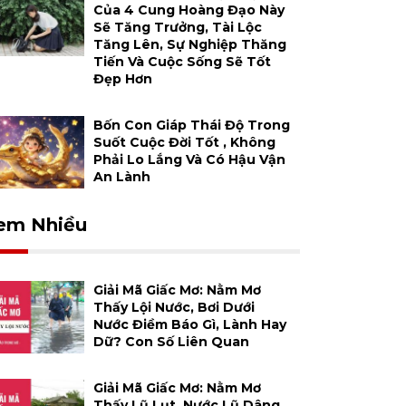
Của 4 Cung Hoàng Đạo Này
Sẽ Tăng Trưởng, Tài Lộc
Tăng Lên, Sự Nghiệp Thăng
Tiến Và Cuộc Sống Sẽ Tốt
Đẹp Hơn
Bốn Con Giáp Thái Độ Trong
Suốt Cuộc Đời Tốt , Không
Phải Lo Lắng Và Có Hậu Vận
An Lành
em Nhiều
Giải Mã Giấc Mơ: Nằm Mơ
Thấy Lội Nước, Bơi Dưới
Nước Điềm Báo Gì, Lành Hay
Dữ? Con Số Liên Quan
Giải Mã Giấc Mơ: Nằm Mơ
Thấy Lũ Lụt, Nước Lũ Dâng