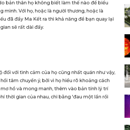
do bản thân họ không biết làm thế nào để biểu
 mình. Với họ, hoặc là người thương, hoặc là
ếu đã đẩy Ma Kết ra thì khả năng để bạn quay lại
ian sẽ rất dài đấy.
 độ đối với tình cảm của họ cũng nhất quán như vậy,
i tâm chuyển ý, bởi vì họ hiểu rõ khoảng cách
 mơ hồ và mong manh, thêm vào bản tính lý trí
hí thời gian của nhau, chi bằng 'đau một lần rồi