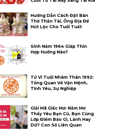
Cười Từ Tai Này Sang Tai Kia
Hướng Dẫn Cách Đặt Bàn
Thờ Thần Tài, Ông Địa Để
Hút Lộc Cho Tuổi Tuất
Sinh Năm 1964 Giáp Thìn
Hợp Hướng Nào?
Tử Vi Tuổi Nhâm Thân 1992:
Tổng Quan Về Vận Mệnh,
Tình Yêu, Sự Nghiệp
Giải Mã Giấc Mơ: Nằm Mơ
Thấy Yêu Bạn Cũ, Bạn Cùng
Lớp Điềm Báo Gì, Lành Hay
Dữ? Con Số Liên Quan