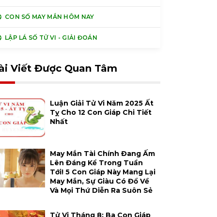
CON SỐ MAY MẮN HÔM NAY
LẬP LÁ SỐ TỬ VI - GIẢI ĐOÁN
ài Viết Được Quan Tâm
Luận Giải Tử Vi Năm 2025 Ất
Tỵ Cho 12 Con Giáp Chi Tiết
Nhất
May Mắn Tài Chính Đang Ấm
Lên Đáng Kể Trong Tuần
Tới! 5 Con Giáp Này Mang Lại
May Mắn, Sự Giàu Có Đổ Về
Và Mọi Thứ Diễn Ra Suôn Sẻ
Tử Vi Tháng 8: Ba Con Giáp