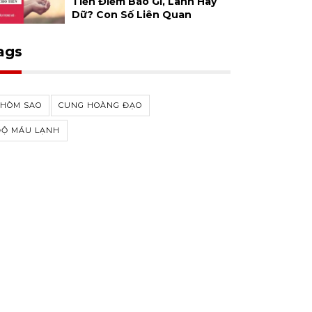
Tiền Điềm Báo Gì, Lành Hay
Dữ? Con Số Liên Quan
ags
CHÒM SAO
CUNG HOÀNG ĐẠO
ĐỘ MÁU LẠNH