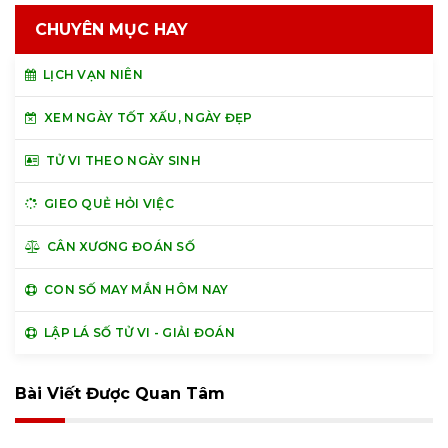
CHUYÊN MỤC HAY
LỊCH VẠN NIÊN
XEM NGÀY TỐT XẤU, NGÀY ĐẸP
TỬ VI THEO NGÀY SINH
GIEO QUẺ HỎI VIỆC
CÂN XƯƠNG ĐOÁN SỐ
CON SỐ MAY MẮN HÔM NAY
LẬP LÁ SỐ TỬ VI - GIẢI ĐOÁN
Bài Viết Được Quan Tâm