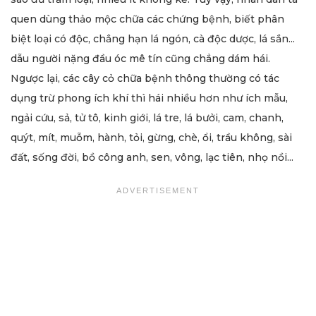
quen dùng thảo mộc chữa các chứng bệnh, biết phân
biệt loại có độc, chẳng hạn lá ngón, cà độc dược, lá sắn...
dẫu người nặng đầu óc mê tín cũng chẳng dám hái.
Ngược lại, các cây cỏ chữa bệnh thông thường có tác
dụng trừ phong ích khí thì hái nhiều hơn như ích mẫu,
ngải cứu, sả, tử tô, kinh giới, lá tre, lá bưởi, cam, chanh,
quýt, mít, muỗm, hành, tỏi, gừng, chè, ổi, trầu không, sài
đất, sống đời, bồ công anh, sen, vông, lạc tiên, nhọ nồi...