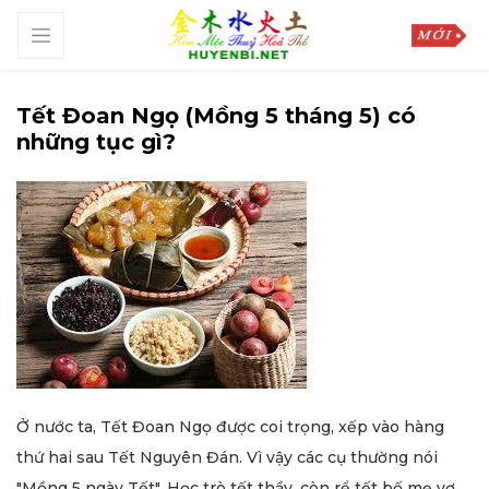
Tết Đoan Ngọ (Mồng 5 tháng 5) có
những tục gì?
Ở nước ta, Tết Đoan Ngọ được coi trọng, xếp vào hàng
thứ hai sau Tết Nguyên Đán. Vì vậy các cụ thường nói
"Mồng 5 ngày Tết". Học trò tết thầy, còn rể tết bố mẹ vợ...