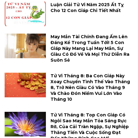
Luận Giải Tử Vi Năm 2025 Ất Tỵ
Cho 12 Con Giáp Chi Tiết Nhất
May Mắn Tài Chính Đang Ấm Lên
Đáng Kể Trong Tuần Tới! 5 Con
Giáp Này Mang Lại May Mắn, Sự
Giàu Có Đổ Về Và Mọi Thứ Diễn Ra
Suôn Sẻ
Tử Vi Tháng 8: Ba Con Giáp Này
Xoay Chuyển Tình Thế Vào Tháng
8, Trở Nên Giàu Có Vào Tháng 9
Và Chào Đón Niềm Vui Lớn Vào
Tháng 10
Tử Vi Tháng 8: Top Con Giáp Có
Ngôi Sao May Mắn Tỏa Sáng Rực
Rỡ, Của Cải Tràn Ngập, Sự Nghiệp
Thăng Tiến Và Cuộc Sống Đạt