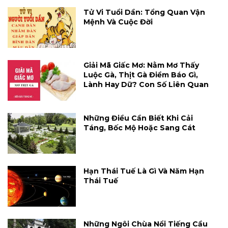
Tử Vi Tuổi Dần: Tổng Quan Vận
Mệnh Và Cuộc Đời
Giải Mã Giấc Mơ: Nằm Mơ Thấy
Luộc Gà, Thịt Gà Điềm Báo Gì,
Lành Hay Dữ? Con Số Liên Quan
Những Điều Cần Biết Khi Cải
Táng, Bốc Mộ Hoặc Sang Cát
Hạn Thái Tuế Là Gì Và Năm Hạn
Thái Tuế
Những Ngôi Chùa Nổi Tiếng Cầu