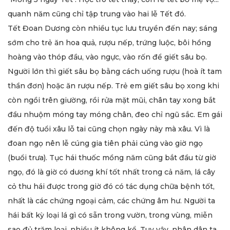
quanh năm cũng chỉ tập trung vào hai lễ Tết đó.
Tết Đoan Dương còn nhiều tục lưu truyền đến nay; sáng
sớm cho trẻ ăn hoa quả, rượu nếp, trứng luộc, bôi hồng
hoàng vào thóp đầu, vào ngực, vào rốn để giết sâu bọ.
Người lớn thì giết sâu bọ bằng cách uống rượu (hoà ít tam
thần đơn) hoặc ăn rượu nếp. Trẻ em giết sâu bọ xong khi
còn ngồi trên giường, rồi rửa mặt mũi, chân tay xong bắt
đầu nhuộm móng tay móng chân, đeo chỉ ngũ sắc. Em gái
đến độ tuổi xâu lỗ tai cũng chọn ngày này mà xâu. Vì là
đoan ngọ nên lễ cúng gia tiên phải cúng vào giờ ngọ
(buổi trưa). Tục hái thuốc mồng năm cũng bắt đầu từ giờ
ngọ, đó là giờ có dương khí tốt nhất trong cả năm, lá cây
cỏ thu hái được trong giờ đó có tác dụng chữa bệnh tốt,
nhất là các chứng ngoại cảm, các chứng âm hư. Người ta
hái bất kỳ loại lá gì có sẵn trong vườn, trong vùng, miễn
sao đủ trăm loại, nhiều ít không kể. Tuy vậy, nhân dân ta