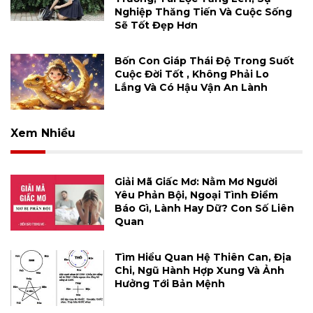
Nghiệp Thăng Tiến Và Cuộc Sống
Sẽ Tốt Đẹp Hơn
Bốn Con Giáp Thái Độ Trong Suốt
Cuộc Đời Tốt , Không Phải Lo
Lắng Và Có Hậu Vận An Lành
Xem Nhiều
Giải Mã Giấc Mơ: Nằm Mơ Người
Yêu Phản Bội, Ngoại Tình Điềm
Báo Gì, Lành Hay Dữ? Con Số Liên
Quan
Tìm Hiểu Quan Hệ Thiên Can, Địa
Chi, Ngũ Hành Hợp Xung Và Ảnh
Hưởng Tới Bản Mệnh