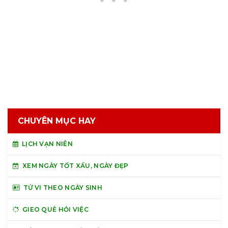
CHUYÊN MỤC HAY
LỊCH VẠN NIÊN
XEM NGÀY TỐT XẤU, NGÀY ĐẸP
TỬ VI THEO NGÀY SINH
GIEO QUẺ HỎI VIỆC