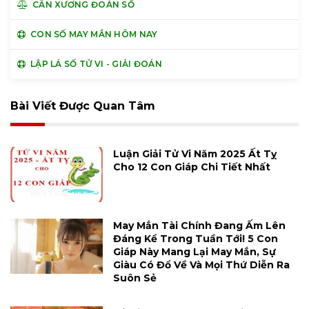
CÂN XƯƠNG ĐOÁN SỐ
CON SỐ MAY MẮN HÔM NAY
LẬP LÁ SỐ TỬ VI - GIẢI ĐOÁN
Bài Viết Được Quan Tâm
Luận Giải Tử Vi Năm 2025 Ất Tỵ
Cho 12 Con Giáp Chi Tiết Nhất
May Mắn Tài Chính Đang Ấm Lên
Đáng Kể Trong Tuần Tới! 5 Con
Giáp Này Mang Lại May Mắn, Sự
Giàu Có Đổ Về Và Mọi Thứ Diễn Ra
Suôn Sẻ