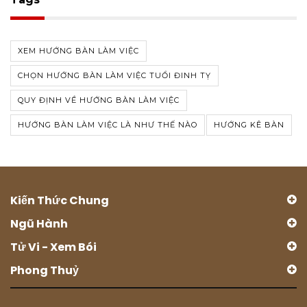
XEM HƯỚNG BÀN LÀM VIỆC
CHỌN HƯỚNG BÀN LÀM VIỆC TUỔI ĐINH TỴ
QUY ĐỊNH VỀ HƯỚNG BÀN LÀM VIỆC
HƯỚNG BÀN LÀM VIỆC LÀ NHƯ THẾ NÀO
HƯỚNG KÊ BÀN
Kiến Thức Chung
Ngũ Hành
Tử Vi - Xem Bói
Phong Thuỷ