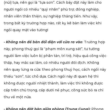
(núi) tựa, nên gọi là “tựa sơn”. Cách bày đặt này làm cho
người ngồi có nhiều “quý nhân” phù trợ; đồng nghiệp,
nhân viên thân thiện, sự nghiệp thăng tiến. Như vậy,
trong bất kỳ truờng hợp nào, rất kỵ kê bàn làm việc khi
ngồi quay mặt vào tường!
- Không nên để bàn đối diện với cửa ra vào
: Trường hợp
này, phong thuỷ gọi là “phạm môn xung sát”, tư tưởng
người làm việc luôn bị phân tán, trì trệ, hiệu quả công việc
thấp, hay mắc sai lầm, có nhiều người đối địch. Không
nên quay lưng ra cửa: theo phong thuỷ học, cách ngồi này
thiếu “sơn”, tức chỗ dựa. Cách ngồi này đi quan hệ thì
không được người nhiệt thành, làm việc thì không được
cấp trên chú trọng, cấp dưới nể phục, công sức bỏ ra chỉ
thu về một nửa.
- Không nên đặt bàn giữa phòng (Trung Cung):
Phong