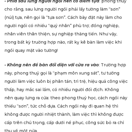
- Phía sau lưng người ngồi nên có điểm tựa
: phong thuỷ
cho rằng, sau lưng người ngồi phải lấy tường làm “sơn”
(núi) tựa, nên gọi là “tựa sơn”. Cách bày đặt này làm cho
người ngồi có nhiều “quý nhân” phù trợ; đồng nghiệp,
nhân viên thân thiện, sự nghiệp thăng tiến. Như vậy,
trong bất kỳ truờng hợp nào, rất kỵ kê bàn làm việc khi
ngồi quay mặt vào tường!
- Không nên để bàn đối diện với cửa ra vào
: Trường hợp
này, phong thuỷ gọi là “phạm môn xung sát”, tư tưởng
người làm việc luôn bị phân tán, trì trệ, hiệu quả công việc
thấp, hay mắc sai lầm, có nhiều người đối địch. Không
nên quay lưng ra cửa: theo phong thuỷ học, cách ngồi này
thiếu “sơn”, tức chỗ dựa. Cách ngồi này đi quan hệ thì
không được người nhiệt thành, làm việc thì không được
cấp trên chú trọng, cấp dưới nể phục, công sức bỏ ra chỉ
thu về một nửa.