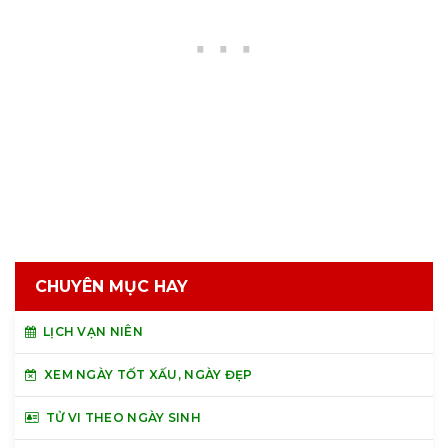
CHUYÊN MỤC HAY
LỊCH VẠN NIÊN
XEM NGÀY TỐT XẤU, NGÀY ĐẸP
TỬ VI THEO NGÀY SINH