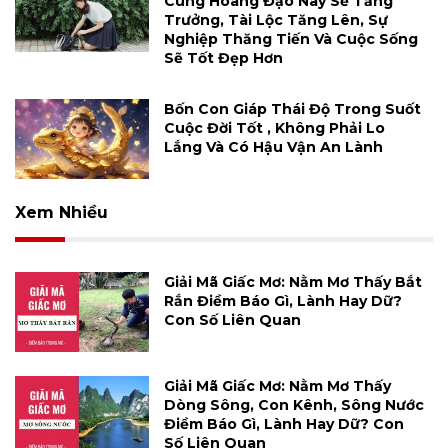
Cung Hoàng Đạo Này Sẽ Tăng
Trưởng, Tài Lộc Tăng Lên, Sự
Nghiệp Thăng Tiến Và Cuộc Sống
Sẽ Tốt Đẹp Hơn
Bốn Con Giáp Thái Độ Trong Suốt
Cuộc Đời Tốt , Không Phải Lo
Lắng Và Có Hậu Vận An Lành
Xem Nhiều
Giải Mã Giấc Mơ: Nằm Mơ Thấy Bắt
Rắn Điềm Báo Gì, Lành Hay Dữ?
Con Số Liên Quan
Giải Mã Giấc Mơ: Nằm Mơ Thấy
Dòng Sông, Con Kênh, Sông Nước
Điềm Báo Gì, Lành Hay Dữ? Con
Số Liên Quan