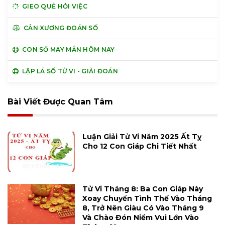
GIEO QUẺ HỎI VIỆC
CÂN XƯƠNG ĐOÁN SỐ
CON SỐ MAY MẮN HÔM NAY
LẬP LÁ SỐ TỬ VI - GIẢI ĐOÁN
Bài Viết Được Quan Tâm
Luận Giải Tử Vi Năm 2025 Ất Tỵ
Cho 12 Con Giáp Chi Tiết Nhất
Tử Vi Tháng 8: Ba Con Giáp Này
Xoay Chuyển Tình Thế Vào Tháng
8, Trở Nên Giàu Có Vào Tháng 9
Và Chào Đón Niềm Vui Lớn Vào