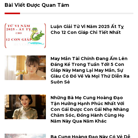
Bài Viết Được Quan Tâm
Luận Giải Tử Vi Năm 2025 Ất Tỵ
Cho 12 Con Giáp Chi Tiết Nhất
May Mắn Tài Chính Đang Ấm Lên
Đáng Kể Trong Tuần Tới! 5 Con
Giáp Này Mang Lại May Mắn, Sự
Giàu Có Đổ Về Và Mọi Thứ Diễn Ra
Suôn Sẻ
Những Bà Mẹ Cung Hoàng Đạo
Tận Hưởng Hạnh Phúc Nhất Với
Con Gái Được Con Gái Nhẹ Nhàng
Chăm Sóc, Đồng Hành Cùng Họ
Năm Này Qua Năm Khác
Ba Cung Hoàng Đạo Này Có Vẻ Dễ