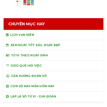
CHUYÊN MỤC HAY
LỊCH VẠN NIÊN
XEM NGÀY TỐT XẤU, NGÀY ĐẸP
TỬ VI THEO NGÀY SINH
GIEO QUẺ HỎI VIỆC
CÂN XƯƠNG ĐOÁN SỐ
CON SỐ MAY MẮN HÔM NAY
LẬP LÁ SỐ TỬ VI - GIẢI ĐOÁN