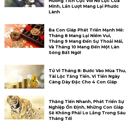
Hưởng Tích Cực Với Nỗ Lực Của
Mình, Lần Lượt Mang Lại Phước
Lành
Ba Con Giáp Phát Triển Mạnh Mẽ:
Tháng 8 Mang Lại Niềm Vui,
Tháng 9 Mang Đến Sự Thoải Mái,
Và Tháng 10 Mang Đến Một Làn
Sóng Bất Ngờ!
Tử Vi Tháng 8: Bước Vào Mùa Thu,
Tài Lộc Tăng Tiến, Ví Tiền Ngày
Càng Dày Đặc Cho 4 Con Giáp
Thăng Tiến Nhanh, Phát Triển Sự
Nghiệp Ổn Định, Những Con Giáp
Sẽ Không Phải Lo Lắng Trong Sáu
Tháng Tới