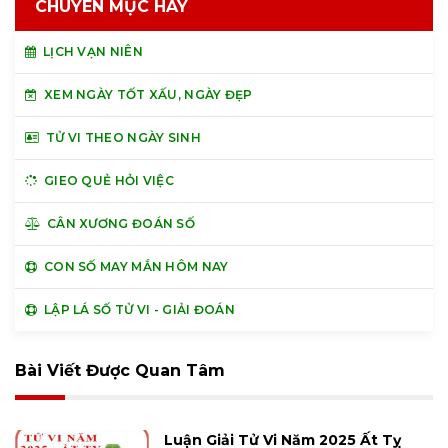
CHUYÊN MỤC HAY
LỊCH VẠN NIÊN
XEM NGÀY TỐT XẤU, NGÀY ĐẸP
TỬ VI THEO NGÀY SINH
GIEO QUẺ HỎI VIỆC
CÂN XƯƠNG ĐOÁN SỐ
CON SỐ MAY MẮN HÔM NAY
LẬP LÁ SỐ TỬ VI - GIẢI ĐOÁN
Bài Viết Được Quan Tâm
Luận Giải Tử Vi Năm 2025 Ất Tỵ