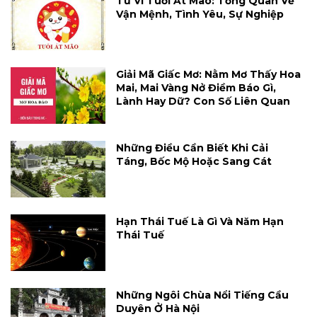
Tử Vi Tuổi Ất Mão: Tổng Quan Về
Vận Mệnh, Tình Yêu, Sự Nghiệp
Giải Mã Giấc Mơ: Nằm Mơ Thấy Hoa
Mai, Mai Vàng Nở Điềm Báo Gì,
Lành Hay Dữ? Con Số Liên Quan
Những Điều Cần Biết Khi Cải
Táng, Bốc Mộ Hoặc Sang Cát
Hạn Thái Tuế Là Gì Và Năm Hạn
Thái Tuế
Những Ngôi Chùa Nổi Tiếng Cầu
Duyên Ở Hà Nội