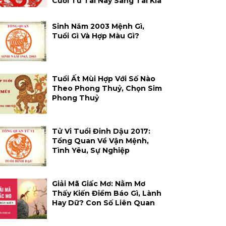
Cười Từ Tai Này Sang Tai Kia
Sinh Năm 2003 Mệnh Gì,
Tuổi Gì Và Hợp Màu Gì?
Tuổi Ất Mùi Hợp Với Số Nào
Theo Phong Thuỷ, Chọn Sim
Phong Thuỷ
Tử Vi Tuổi Đinh Dậu 2017:
Tổng Quan Về Vận Mệnh,
Tình Yêu, Sự Nghiệp
Giải Mã Giấc Mơ: Nằm Mơ
Thấy Kiến Điềm Báo Gì, Lành
Hay Dữ? Con Số Liên Quan