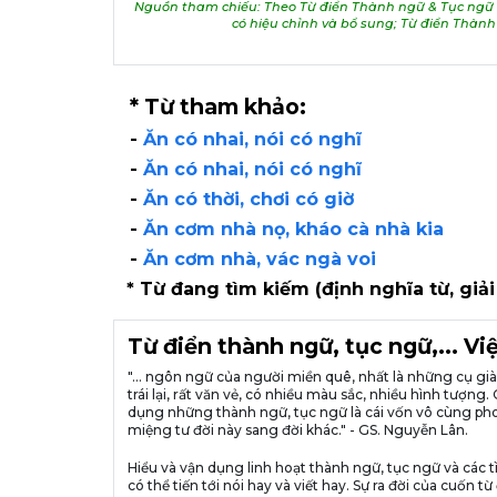
Nguồn tham chiếu: Theo Từ điển Thành ngữ & Tục ngữ V
có hiệu chỉnh và bổ sung; Từ điển Thàn
* Từ tham khảo:
-
Ăn có nhai, nói có nghĩ
-
Ăn có nhai, nói có nghĩ
-
Ăn có thời, chơi có giờ
-
Ăn cơm nhà nọ, kháo cà nhà kia
-
Ăn cơm nhà, vác ngà voi
* Từ đang tìm kiếm (định nghĩa từ, giải
Từ điển thành ngữ, tục ngữ,... V
"... ngôn ngữ của người miền quê, nhất là những cụ g
trái lại, rất văn vẻ, có nhiều màu sắc, nhiều hình tượ
dụng những thành ngữ, tục ngữ là cái vốn vô cùng pho
miệng tư đời này sang đời khác." - GS. Nguyễn Lân.
Hiểu và vận dụng linh hoạt thành ngữ, tục ngữ và các t
có thể tiến tới nói hay và viết hay. Sự ra đời của cuố