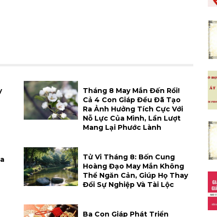
y
Tháng 8 May Mắn Đến Rồi!
Cả 4 Con Giáp Đều Đã Tạo
Ra Ảnh Hưởng Tích Cực Với
Nỗ Lực Của Mình, Lần Lượt
Mang Lại Phước Lành
Tử Vi Tháng 8: Bốn Cung
Xa
Hoàng Đạo May Mắn Không
Thể Ngăn Cản, Giúp Họ Thay
Đổi Sự Nghiệp Và Tài Lộc
h
Ba Con Giáp Phát Triển