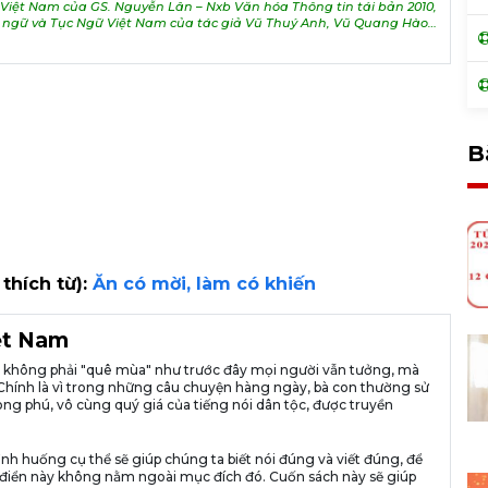
iệt Nam của GS. Nguyễn Lân – Nxb Văn hóa Thông tin tái bản 2010,
h ngữ và Tục Ngữ Việt Nam của tác giả Vũ Thuý Anh, Vũ Quang Hào…
B
 thích từ):
Ăn có mời, làm có khiến
iệt Nam
ià không phải "quê mùa" như trước đây mọi người vẫn tưởng, mà
ng. Chính là vì trong những câu chuyện hàng ngày, bà con thường sử
ng phú, vô cùng quý giá của tiếng nói dân tộc, được truyền
ình huống cụ thể sẽ giúp chúng ta biết nói đúng và viết đúng, để
n từ điển này không nằm ngoài mục đích đó. Cuốn sách này sẽ giúp