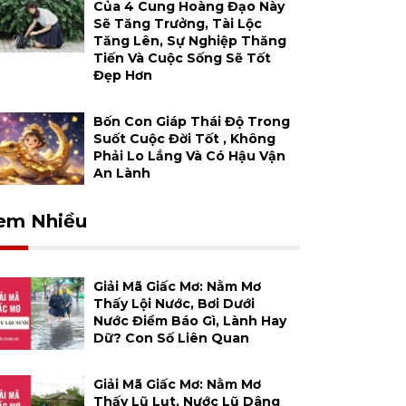
Của 4 Cung Hoàng Đạo Này
Sẽ Tăng Trưởng, Tài Lộc
Tăng Lên, Sự Nghiệp Thăng
Tiến Và Cuộc Sống Sẽ Tốt
Đẹp Hơn
Bốn Con Giáp Thái Độ Trong
Suốt Cuộc Đời Tốt , Không
Phải Lo Lắng Và Có Hậu Vận
An Lành
em Nhiều
Giải Mã Giấc Mơ: Nằm Mơ
Thấy Lội Nước, Bơi Dưới
Nước Điềm Báo Gì, Lành Hay
Dữ? Con Số Liên Quan
Giải Mã Giấc Mơ: Nằm Mơ
Thấy Lũ Lụt, Nước Lũ Dâng