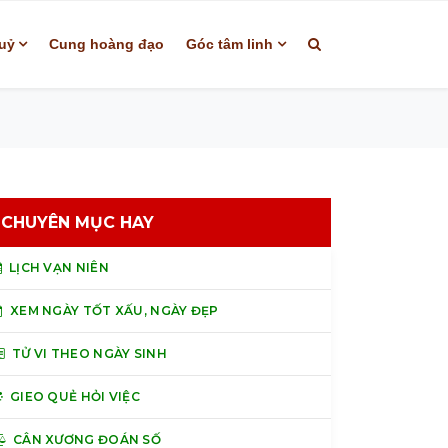
uỷ
Cung hoàng đạo
Góc tâm linh
CHUYÊN MỤC HAY
LỊCH VẠN NIÊN
XEM NGÀY TỐT XẤU, NGÀY ĐẸP
TỬ VI THEO NGÀY SINH
GIEO QUẺ HỎI VIỆC
CÂN XƯƠNG ĐOÁN SỐ