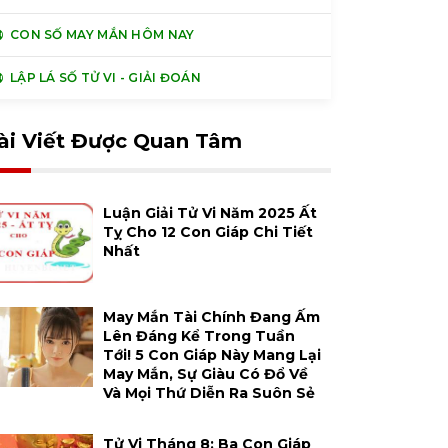
CON SỐ MAY MẮN HÔM NAY
LẬP LÁ SỐ TỬ VI - GIẢI ĐOÁN
ài Viết Được Quan Tâm
Luận Giải Tử Vi Năm 2025 Ất
Tỵ Cho 12 Con Giáp Chi Tiết
Nhất
May Mắn Tài Chính Đang Ấm
Lên Đáng Kể Trong Tuần
Tới! 5 Con Giáp Này Mang Lại
May Mắn, Sự Giàu Có Đổ Về
Và Mọi Thứ Diễn Ra Suôn Sẻ
Tử Vi Tháng 8: Ba Con Giáp