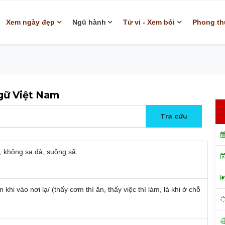
Xem ngày đẹp
Ngũ hành
Tử vi - Xem bói
Phong th
ngữ Việt Nam
, không sa đà, suồng sã.
ên khi vào nơi lạ/ (thấy cơm thì ăn, thấy việc thì làm, là khi ở chỗ