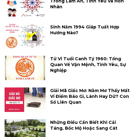
Trong Làm Ăn, Tình Yêu Và Hôn
Nhân
Sinh Năm 1994 Giáp Tuất Hợp
Hướng Nào?
Tử Vi Tuổi Canh Tý 1960: Tổng
Quan Về Vận Mệnh, Tình Yêu, Sự
Nghiệp
Giải Mã Giấc Mơ: Nằm Mơ Thấy Mất
Ví Điềm Báo Gì, Lành Hay Dữ? Con
Số Liên Quan
Những Điều Cần Biết Khi Cải
Táng, Bốc Mộ Hoặc Sang Cát