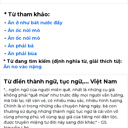
* Từ tham khảo:
-
Ăn ở như bát nước đầy
-
Ăn ốc nói mò
-
Ăn ốc nói mò
-
Ăn phải bả
-
Ăn phải bùa
* Từ đang tìm kiếm (định nghĩa từ, giải thích từ):
Ăn no vác nặng
Từ điển thành ngữ, tục ngữ,... Việt Nam
"... ngôn ngữ của người miền quê, nhất là những cụ già
không phải "quê mùa" như trước đây mọi người vẫn tưởng,
mà trái lại, rất văn vẻ, có nhiều màu sắc, nhiều hình tượng.
Chính là vì trong những câu chuyện hàng ngày, bà con
thường sử dụng những thành ngữ, tục ngữ là cái vốn vô
cùng phong phú, vô cùng quý giá của tiếng nói dân tộc,
được truyền miệng tư đời này sang đời khác." - GS.
Nguyễn Lân.