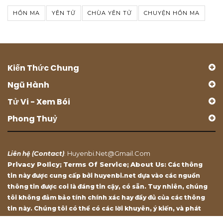
HỒN MA
YÊN TỬ
CHÙA YÊN TỬ
CHUYỆN HỒN MA
Kiến Thức Chung
Ngũ Hành
Tử Vi - Xem Bói
Phong Thuỷ
Contact
Huyenbi.net@gmail.com
Liên hệ (
)
:
Privacy Policy
Terms Of Service
About Us
;
;
: Các thông
tin này được cung cấp bởi huyenbi.net dựa vào các nguồn
thông tin được coi là đáng tin cậy, có sẵn. Tuy nhiên, chúng
tôi không đảm bảo tính chính xác hay đầy đủ của các thông
tin này. Chúng tôi có thể có các lời khuyên, ý kiến, và phát
biểu chỉ mang tính chất tham khảo.