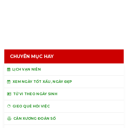
CHUYÊN MỤC HAY
LỊCH VẠN NIÊN
XEM NGÀY TỐT XẤU, NGÀY ĐẸP
TỬ VI THEO NGÀY SINH
GIEO QUẺ HỎI VIỆC
CÂN XƯƠNG ĐOÁN SỐ