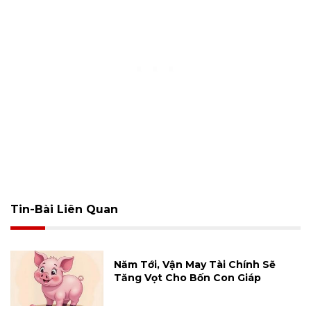
Tin-Bài Liên Quan
Năm Tới, Vận May Tài Chính Sẽ
Tăng Vọt Cho Bốn Con Giáp