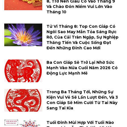
8, Trở Nên Giàu Có Vào Tháng 9
Và Chào Đón Niềm Vui Lớn Vào
Tháng 10
Tử Vi Tháng 8: Top Con Giáp Có
Ngôi Sao May Mắn Tỏa Sáng Rực
Rỡ, Của Cải Tràn Ngập, Sự Nghiệp
Thăng Tiến Và Cuộc Sống Đạt
Đến Những Đỉnh Cao Mới
Ba Con Giáp Sẽ Trở Lại Nhờ Sức
Mạnh Vào Nửa Cuối Năm 2026 Có
Động Lực Mạnh Mẽ
Trong Ba Tháng Tới, Những Sự
Kiện Vui Vẻ Sẽ Lần Lượt Đến, Và 3
Con Giáp Sẽ Mỉm Cười Từ Tai Này
Sang Tai Kia
Tuổi Đinh Mùi Hợp Với Tuổi Nào