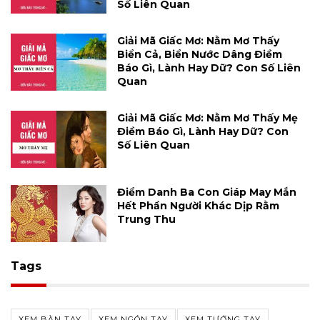
Số Liên Quan
Giải Mã Giấc Mơ: Nằm Mơ Thấy
Biển Cả, Biển Nước Dâng Điềm
Báo Gì, Lành Hay Dữ? Con Số Liên
Quan
Giải Mã Giấc Mơ: Nằm Mơ Thấy Mẹ
Điềm Báo Gì, Lành Hay Dữ? Con
Số Liên Quan
Điểm Danh Ba Con Giáp May Mắn
Hết Phần Người Khác Dịp Rằm
Trung Thu
Tags
XEM BÀN TAY
XEM NGÓN TAY
XEM TƯỚNG TAY