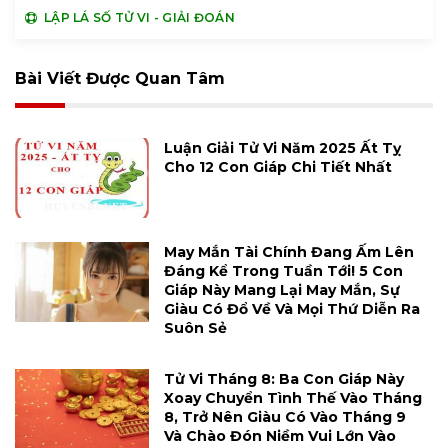
LẬP LÁ SỐ TỬ VI - GIẢI ĐOÁN
Bài Viết Được Quan Tâm
Luận Giải Tử Vi Năm 2025 Ất Tỵ
Cho 12 Con Giáp Chi Tiết Nhất
May Mắn Tài Chính Đang Ấm Lên
Đáng Kể Trong Tuần Tới! 5 Con
Giáp Này Mang Lại May Mắn, Sự
Giàu Có Đổ Về Và Mọi Thứ Diễn Ra
Suôn Sẻ
Tử Vi Tháng 8: Ba Con Giáp Này
Xoay Chuyển Tình Thế Vào Tháng
8, Trở Nên Giàu Có Vào Tháng 9
Và Chào Đón Niềm Vui Lớn Vào