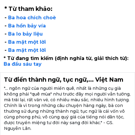
* Từ tham khảo:
-
Ba hoa chích choè
-
Ba hồn bảy vía
-
Ba lo bảy liệu
-
Ba mặt một lời
-
Ba mặt một lời
* Từ đang tìm kiếm (định nghĩa từ, giải thích từ):
Ba đầu sáu tay
Từ điển thành ngữ, tục ngữ,... Việt Nam
"... ngôn ngữ của người miền quê, nhất là những cụ già
không phải "quê mùa" như trước đây mọi người vẫn tưởng,
mà trái lại, rất văn vẻ, có nhiều màu sắc, nhiều hình tượng.
Chính là vì trong những câu chuyện hàng ngày, bà con
thường sử dụng những thành ngữ, tục ngữ là cái vốn vô
cùng phong phú, vô cùng quý giá của tiếng nói dân tộc,
được truyền miệng tư đời này sang đời khác." - GS.
Nguyễn Lân.