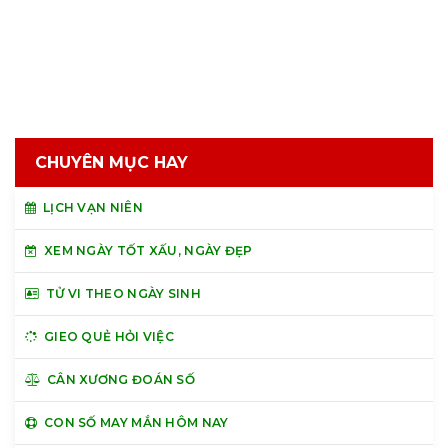
CHUYÊN MỤC HAY
LỊCH VẠN NIÊN
XEM NGÀY TỐT XẤU, NGÀY ĐẸP
TỬ VI THEO NGÀY SINH
GIEO QUẺ HỎI VIỆC
CÂN XƯƠNG ĐOÁN SỐ
CON SỐ MAY MẮN HÔM NAY