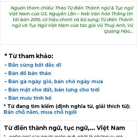
Nguồn tham chiếu: Theo Từ điển Thành ngữ & Tục ngữ
Việt Nam của GS. Nguyễn Lân – Nxb Văn hóa Thông tin
tái bản 2010, có hiệu chỉnh và bổ sung; Từ điển Thành
ngữ và Tục Ngữ Việt Nam của tác giả Vũ Thuý Anh, Vũ
Quang Hào…
* Từ tham khảo:
-
Bần cùng bất đắc dĩ
-
Bán đổ bán tháo
-
Bán gà ngày gió, bán chó ngày mưa
-
Bán mặt cho đất, bán lưng cho trời
-
Bàn mưu tính kế
* Từ đang tìm kiếm (định nghĩa từ, giải thích từ):
Bán chỗ nằm, mua chỗ ngồi
Từ điển thành ngữ, tục ngữ,... Việt Nam
"... ngôn ngữ của người miền quê, nhất là những cụ già