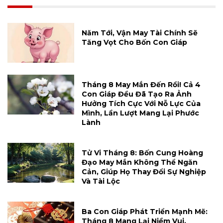
Năm Tới, Vận May Tài Chính Sẽ
Tăng Vọt Cho Bốn Con Giáp
Tháng 8 May Mắn Đến Rồi! Cả 4
Con Giáp Đều Đã Tạo Ra Ảnh
Hưởng Tích Cực Với Nỗ Lực Của
Mình, Lần Lượt Mang Lại Phước
Lành
Tử Vi Tháng 8: Bốn Cung Hoàng
Đạo May Mắn Không Thể Ngăn
Cản, Giúp Họ Thay Đổi Sự Nghiệp
Và Tài Lộc
Ba Con Giáp Phát Triển Mạnh Mẽ:
Tháng 8 Mang Lại Niềm Vui,