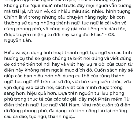
không phải "quê mùa" như trước đây mọi người vẫn tưởng,
mà trái lại, rất văn vẻ, có nhiều màu sắc, nhiều hình tượng.
Chính là vì trong những câu chuyện hàng ngày, bà con
thường sử dụng những thành ngữ, tục ngữ là cái vốn vô
cùng phong phú, vô cùng quý giá của tiếng nói dân tộc,
được truyền miệng tư đời này sang đời khác." - GS.
Nguyễn Lân.
Hiểu và vận dụng linh hoạt thành ngữ, tục ngữ và các tình
huống cụ thể sẽ giúp chúng ta biết nói đúng và viết đúng,
để có thể tiến tới nói hay và viết hay. Sự ra đời của cuốn từ
điển này không nằm ngoài mục đích đó. Cuốn sách này sẽ
giúp các bạn hiểu hơn nội dung cụ thể của từng thành
ngữ, tục ngữ; để trên cơ sở đó, vừa bổ sung kiến thức, vừa
vận dụng vào cách nói, cách viết của mình được trong
sáng hơn, hiệu quả hơn. Dựa trên nguồn tư liệu phong
phú trong thực tế của các tác giả, đây một Phần mềm Từ
điển thành ngữ, tục ngữ Việt Nam. Như một cuốn từ điển
di động phong phú, đa dạng, có tính năng lưu lại những
câu ca dao, tục ngữ, thành ngữ,...