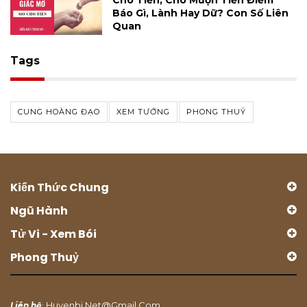
Cho Tiền, Cho Mượn Tiền Điềm
Báo Gì, Lành Hay Dữ? Con Số Liên
Quan
Tags
CUNG HOÀNG ĐẠO
XEM TƯỚNG
PHONG THUỶ
Kiến Thức Chung
Ngũ Hành
Tử Vi - Xem Bói
Phong Thuỷ
Huyenbi.net@gmail.com
Liên hệ
: