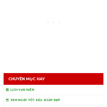
CHUYÊN MỤC HAY
LỊCH VẠN NIÊN
XEM NGÀY TỐT XẤU, NGÀY ĐẸP