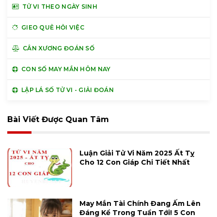
TỬ VI THEO NGÀY SINH
GIEO QUẺ HỎI VIỆC
CÂN XƯƠNG ĐOÁN SỐ
CON SỐ MAY MẮN HÔM NAY
LẬP LÁ SỐ TỬ VI - GIẢI ĐOÁN
Bài Viết Được Quan Tâm
Luận Giải Tử Vi Năm 2025 Ất Tỵ
Cho 12 Con Giáp Chi Tiết Nhất
May Mắn Tài Chính Đang Ấm Lên
Đáng Kể Trong Tuần Tới! 5 Con