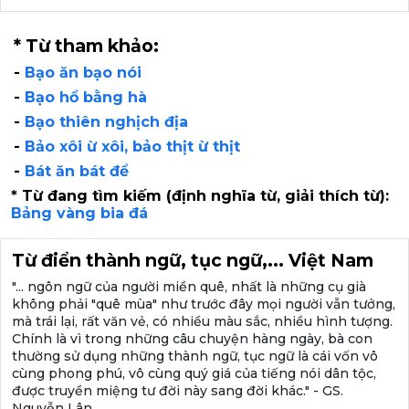
* Từ tham khảo:
-
Bạo ăn bạo nói
-
Bạo hổ bằng hà
-
Bạo thiên nghịch địa
-
Bảo xôi ừ xôi, bảo thịt ừ thịt
-
Bát ăn bát để
* Từ đang tìm kiếm (định nghĩa từ, giải thích từ):
Bảng vàng bia đá
Từ điển thành ngữ, tục ngữ,... Việt Nam
"... ngôn ngữ của người miền quê, nhất là những cụ già
không phải "quê mùa" như trước đây mọi người vẫn tưởng,
mà trái lại, rất văn vẻ, có nhiều màu sắc, nhiều hình tượng.
Chính là vì trong những câu chuyện hàng ngày, bà con
thường sử dụng những thành ngữ, tục ngữ là cái vốn vô
cùng phong phú, vô cùng quý giá của tiếng nói dân tộc,
được truyền miệng tư đời này sang đời khác." - GS.
Nguyễn Lân.