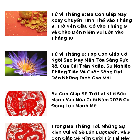
Tử Vi Tháng 8: Ba Con Giáp Này
Xoay Chuyển Tình Thế Vào Tháng
8, Trở Nên Giàu Có Vào Tháng 9
Và Chào Đón Niềm Vui Lớn Vào
Tháng 10
Tử Vi Tháng 8: Top Con Giáp Có
Ngôi Sao May Mắn Tỏa Sáng Rực
Rỡ, Của Cải Tràn Ngập, Sự Nghiệp
Thăng Tiến Và Cuộc Sống Đạt
Đến Những Đỉnh Cao Mới
Ba Con Giáp Sẽ Trở Lại Nhờ Sức
Mạnh Vào Nửa Cuối Năm 2026 Có
Động Lực Mạnh Mẽ
Trong Ba Tháng Tới, Những Sự
Kiện Vui Vẻ Sẽ Lần Lượt Đến, Và 3
Con Giáp Sẽ Mỉm Cười Từ Tai Này