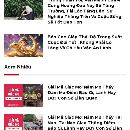
Trong Tuần Tới, Vận Mệnh Của 4
Cung Hoàng Đạo Này Sẽ Tăng
Trưởng, Tài Lộc Tăng Lên, Sự
Nghiệp Thăng Tiến Và Cuộc Sống
Sẽ Tốt Đẹp Hơn
Bốn Con Giáp Thái Độ Trong Suốt
Cuộc Đời Tốt , Không Phải Lo
Lắng Và Có Hậu Vận An Lành
Xem Nhiều
Giải Mã Giấc Mơ: Nằm Mơ Thấy
Đám Ma Điềm Báo Gì, Lành Hay
Dữ? Con Số Liên Quan
Giải Mã Giấc Mơ: Nằm Mơ Thấy Tai
Nạn, Tai Nạn Giao Thông Điềm
Báo Gì, Lành Hay Dữ? Con Số Liên