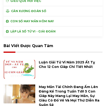
GIEO QUẺ HỎI VIỆC
CÂN XƯƠNG ĐOÁN SỐ
CON SỐ MAY MẮN HÔM NAY
LẬP LÁ SỐ TỬ VI - GIẢI ĐOÁN
Bài Viết Được Quan Tâm
Luận Giải Tử Vi Năm 2025 Ất Tỵ
Cho 12 Con Giáp Chi Tiết Nhất
May Mắn Tài Chính Đang Ấm Lên
Đáng Kể Trong Tuần Tới! 5 Con
Giáp Này Mang Lại May Mắn, Sự
Giàu Có Đổ Về Và Mọi Thứ Diễn Ra
Suôn Sẻ