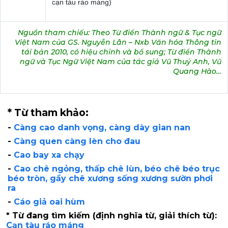
cạn tàu ráo máng)
Nguồn tham chiếu: Theo Từ điển Thành ngữ & Tục ngữ
Việt Nam của GS. Nguyễn Lân – Nxb Văn hóa Thông tin
tái bản 2010, có hiệu chỉnh và bổ sung; Từ điển Thành
ngữ và Tục Ngữ Việt Nam của tác giả Vũ Thuý Anh, Vũ
Quang Hào…
* Từ tham khảo:
-
Càng cao danh vọng, càng dày gian nan
-
Càng quen càng lèn cho đau
-
Cao bay xa chạy
-
Cao chê ngỏng, thấp chê lùn, béo chê béo trục
béo tròn, gầy chê xương sống xương sườn phơi
ra
-
Cáo giả oai hùm
* Từ đang tìm kiếm (định nghĩa từ, giải thích từ):
Cạn tàu ráo máng