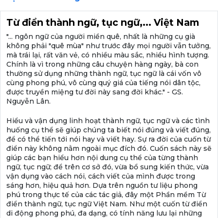
Từ điển thành ngữ, tục ngữ,... Việt Nam
"... ngôn ngữ của người miền quê, nhất là những cụ già
không phải "quê mùa" như trước đây mọi người vẫn tưởng,
mà trái lại, rất văn vẻ, có nhiều màu sắc, nhiều hình tượng.
Chính là vì trong những câu chuyện hàng ngày, bà con
thường sử dụng những thành ngữ, tục ngữ là cái vốn vô
cùng phong phú, vô cùng quý giá của tiếng nói dân tộc,
được truyền miệng tư đời này sang đời khác." - GS.
Nguyễn Lân.
Hiểu và vận dụng linh hoạt thành ngữ, tục ngữ và các tình
huống cụ thể sẽ giúp chúng ta biết nói đúng và viết đúng,
để có thể tiến tới nói hay và viết hay. Sự ra đời của cuốn từ
điển này không nằm ngoài mục đích đó. Cuốn sách này sẽ
giúp các bạn hiểu hơn nội dung cụ thể của từng thành
ngữ, tục ngữ; để trên cơ sở đó, vừa bổ sung kiến thức, vừa
vận dụng vào cách nói, cách viết của mình được trong
sáng hơn, hiệu quả hơn. Dựa trên nguồn tư liệu phong
phú trong thực tế của các tác giả, đây một Phần mềm Từ
điển thành ngữ, tục ngữ Việt Nam. Như một cuốn từ điển
di động phong phú, đa dạng, có tính năng lưu lại những