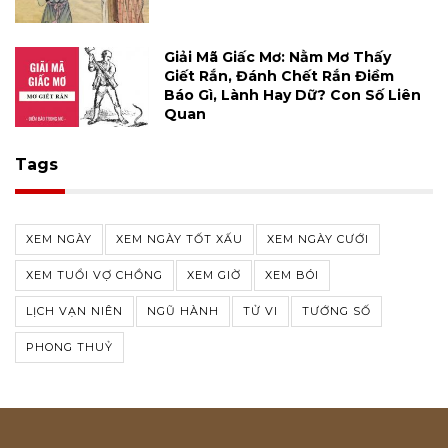
Giải Mã Giấc Mơ: Nằm Mơ Thấy
Giết Rắn, Đánh Chết Rắn Điềm
Báo Gì, Lành Hay Dữ? Con Số Liên
Quan
Tags
XEM NGÀY
XEM NGÀY TỐT XẤU
XEM NGÀY CƯỚI
XEM TUỔI VỢ CHỒNG
XEM GIỜ
XEM BÓI
LỊCH VẠN NIÊN
NGŨ HÀNH
TỬ VI
TƯỚNG SỐ
PHONG THUỶ