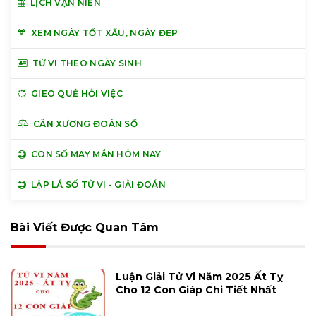
LỊCH VẠN NIÊN
XEM NGÀY TỐT XẤU, NGÀY ĐẸP
TỬ VI THEO NGÀY SINH
GIEO QUẺ HỎI VIỆC
CÂN XƯƠNG ĐOÁN SỐ
CON SỐ MAY MẮN HÔM NAY
LẬP LÁ SỐ TỬ VI - GIẢI ĐOÁN
Bài Viết Được Quan Tâm
Luận Giải Tử Vi Năm 2025 Ất Tỵ
Cho 12 Con Giáp Chi Tiết Nhất