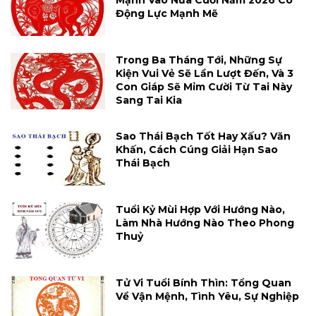
Mạnh Vào Nửa Cuối Năm 2026 Có
Động Lực Mạnh Mẽ
Trong Ba Tháng Tới, Những Sự
Kiện Vui Vẻ Sẽ Lần Lượt Đến, Và 3
Con Giáp Sẽ Mỉm Cười Từ Tai Này
Sang Tai Kia
Sao Thái Bạch Tốt Hay Xấu? Văn
Khấn, Cách Cúng Giải Hạn Sao
Thái Bạch
Tuổi Kỷ Mùi Hợp Với Hướng Nào,
Làm Nhà Hướng Nào Theo Phong
Thuỷ
Tử Vi Tuổi Bính Thìn: Tổng Quan
Về Vận Mệnh, Tình Yêu, Sự Nghiệp