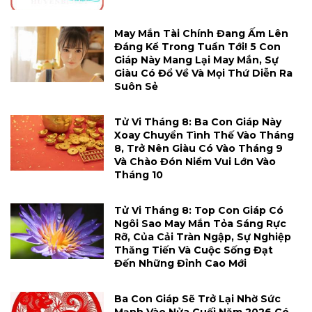
May Mắn Tài Chính Đang Ấm Lên
Đáng Kể Trong Tuần Tới! 5 Con
Giáp Này Mang Lại May Mắn, Sự
Giàu Có Đổ Về Và Mọi Thứ Diễn Ra
Suôn Sẻ
Tử Vi Tháng 8: Ba Con Giáp Này
Xoay Chuyển Tình Thế Vào Tháng
8, Trở Nên Giàu Có Vào Tháng 9
Và Chào Đón Niềm Vui Lớn Vào
Tháng 10
Tử Vi Tháng 8: Top Con Giáp Có
Ngôi Sao May Mắn Tỏa Sáng Rực
Rỡ, Của Cải Tràn Ngập, Sự Nghiệp
Thăng Tiến Và Cuộc Sống Đạt
Đến Những Đỉnh Cao Mới
Ba Con Giáp Sẽ Trở Lại Nhờ Sức