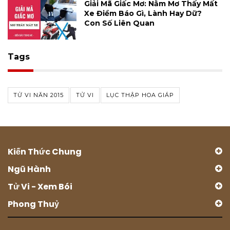
Giải Mã Giấc Mơ: Nằm Mơ Thấy Mất
Xe Điềm Báo Gì, Lành Hay Dữ?
Con Số Liên Quan
Tags
TỬ VI NĂN 2015
TỬ VI
LỤC THẬP HOA GIÁP
Kiến Thức Chung
Ngũ Hành
Tử Vi - Xem Bói
Phong Thuỷ