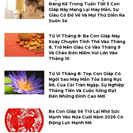
Đáng Kể Trong Tuần Tới! 5 Con
Giáp Này Mang Lại May Mắn, Sự
Giàu Có Đổ Về Và Mọi Thứ Diễn Ra
Suôn Sẻ
Tử Vi Tháng 8: Ba Con Giáp Này
Xoay Chuyển Tình Thế Vào Tháng
8, Trở Nên Giàu Có Vào Tháng 9
Và Chào Đón Niềm Vui Lớn Vào
Tháng 10
Tử Vi Tháng 8: Top Con Giáp Có
Ngôi Sao May Mắn Tỏa Sáng Rực
Rỡ, Của Cải Tràn Ngập, Sự Nghiệp
Thăng Tiến Và Cuộc Sống Đạt
Đến Những Đỉnh Cao Mới
Ba Con Giáp Sẽ Trở Lại Nhờ Sức
Mạnh Vào Nửa Cuối Năm 2026 Có
Động Lực Mạnh Mẽ