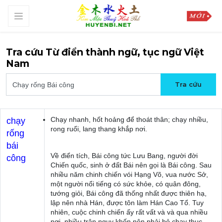
Tra cứu Từ điển thành ngữ, tục ngữ Việt
Nam
Chạy nhanh, hốt hoảng để thoát thân; chạy nhiều,
chạy
rong ruổi, lang thang khắp nơi.
rống
bái
Về điển tích, Bái công tức Lưu Bang, người đời
công
Chiến quốc, sinh ở đất Bái nên gọi là Bái công. Sau
nhiều năm chinh chiến vói Hạng Võ, vua nước Sở,
một người nổi tiếng có sức khỏe, có quân đông,
tướng giỏi, Bái công đã thống nhất được thiên hạ,
lập nên nhà Hán, được tôn làm Hán Cao Tổ. Tuy
nhiên, cuộc chinh chiến ấy rất vất và và qua nhiều
nơi, nhiều trận nguy khốn nên phải bỏ chạy thục