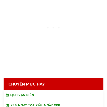
CHUYÊN MỤC HAY
LỊCH VẠN NIÊN
XEM NGÀY TỐT XẤU, NGÀY ĐẸP