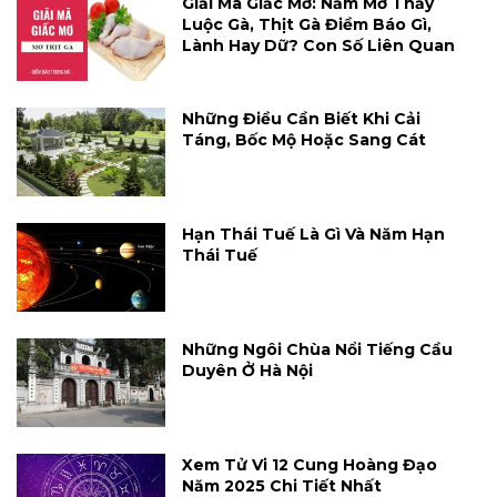
Giải Mã Giấc Mơ: Nằm Mơ Thấy
Luộc Gà, Thịt Gà Điềm Báo Gì,
Lành Hay Dữ? Con Số Liên Quan
Những Điều Cần Biết Khi Cải
Táng, Bốc Mộ Hoặc Sang Cát
Hạn Thái Tuế Là Gì Và Năm Hạn
Thái Tuế
Những Ngôi Chùa Nổi Tiếng Cầu
Duyên Ở Hà Nội
Xem Tử Vi 12 Cung Hoàng Đạo
Năm 2025 Chi Tiết Nhất