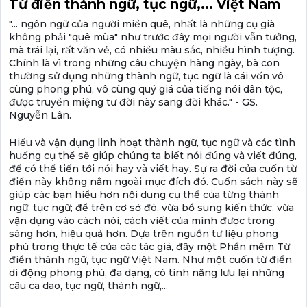
Từ điển thành ngữ, tục ngữ,... Việt Nam
"... ngôn ngữ của người miền quê, nhất là những cụ già
không phải "quê mùa" như trước đây mọi người vẫn tưởng,
mà trái lại, rất văn vẻ, có nhiều màu sắc, nhiều hình tượng.
Chính là vì trong những câu chuyện hàng ngày, bà con
thường sử dụng những thành ngữ, tục ngữ là cái vốn vô
cùng phong phú, vô cùng quý giá của tiếng nói dân tộc,
được truyền miệng tư đời này sang đời khác." - GS.
Nguyễn Lân.
Hiểu và vận dụng linh hoạt thành ngữ, tục ngữ và các tình
huống cụ thể sẽ giúp chúng ta biết nói đúng và viết đúng,
để có thể tiến tới nói hay và viết hay. Sự ra đời của cuốn từ
điển này không nằm ngoài mục đích đó. Cuốn sách này sẽ
giúp các bạn hiểu hơn nội dung cụ thể của từng thành
ngữ, tục ngữ; để trên cơ sở đó, vừa bổ sung kiến thức, vừa
vận dụng vào cách nói, cách viết của mình được trong
sáng hơn, hiệu quả hơn. Dựa trên nguồn tư liệu phong
phú trong thực tế của các tác giả, đây một Phần mềm Từ
điển thành ngữ, tục ngữ Việt Nam. Như một cuốn từ điển
di động phong phú, đa dạng, có tính năng lưu lại những
câu ca dao, tục ngữ, thành ngữ,...