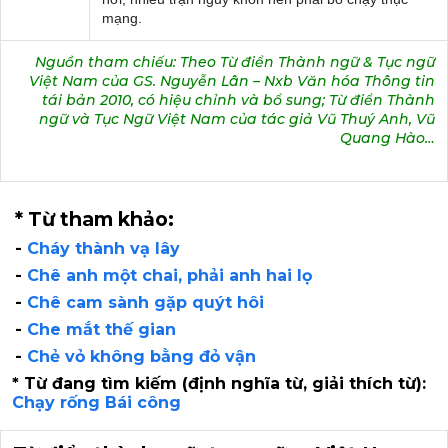
mạng.
Nguồn tham chiếu: Theo Từ điển Thành ngữ & Tục ngữ
Việt Nam của GS. Nguyễn Lân – Nxb Văn hóa Thông tin
tái bản 2010, có hiệu chỉnh và bổ sung; Từ điển Thành
ngữ và Tục Ngữ Việt Nam của tác giả Vũ Thuý Anh, Vũ
Quang Hào…
* Từ tham khảo:
-
Cháy thành vạ lây
-
Chê anh một chai, phải anh hai lọ
-
Chê cam sành gặp quýt hôi
-
Che mắt thế gian
-
Chẻ vỏ không bằng đỏ vận
* Từ đang tìm kiếm (định nghĩa từ, giải thích từ):
Chạy rống Bái công