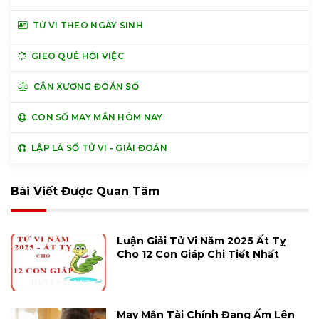
TỬ VI THEO NGÀY SINH
GIEO QUẺ HỎI VIỆC
CÂN XƯƠNG ĐOÁN SỐ
CON SỐ MAY MẮN HÔM NAY
LẬP LÁ SỐ TỬ VI - GIẢI ĐOÁN
Bài Viết Được Quan Tâm
Luận Giải Tử Vi Năm 2025 Ất Tỵ
Cho 12 Con Giáp Chi Tiết Nhất
May Mắn Tài Chính Đang Ấm Lên